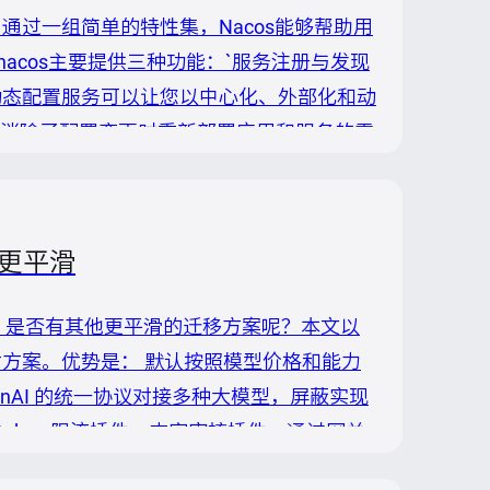
目，通过一组简单的特性集，Nacos能够帮助用
acos主要提供三种功能：`服务注册与发现
务 动态配置服务可以让您以中心化、外部化和动
置消除了配置变更时重新部署应用和服务的需
实现无状态服务变得更简单，让服务按需弹性
新完配置项之后，可以主...
案更平滑
外，是否有其他更平滑的迁移方案呢？本文以
 的应对方案。优势是： 默认按照模型价格和能力
nAI 的统一协议对接多种大模型，屏蔽实现
供 token 限流插件、内容审核插件，通过网关
阿里云 第一步：启动 Higress AI 网