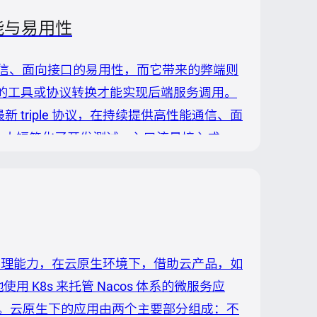
性能与易用性
能的通信、面向接口的易用性，而它带来的弊端则
门的工具或协议转换才能实现后端服务调用。
的最新 triple 协议，在持续提供高性能通信、面
 格式访问，大幅简化了开发测试、入口流量接入成
"Dubbo"]' \ ...
置管理能力，在云原生环境下，借助云产品，如
K8s 来托管 Nacos 体系的微服务应
。云原生下的应用由两个主要部分组成：不