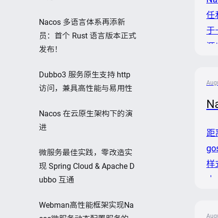
任和
Nacos 多语言体系再添新
于
员：首个 Rust 语言版本正式
源
发布！
社
Dubbo3 服务原生支持 http
的
Augu
访问，兼具高性能与易用性
N
Nacos 在云原生架构下的演
进
距
g
微服务最佳实践，零改造实
样
现 Spring Cloud & Apache D
小
ubbo 互通
可
Webman高性能框架实现Na
体变
Augu