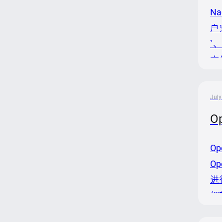
N
户
`
态
要
扩
July
O
O
O
进
细
的