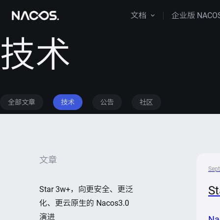
文档
企业版 NACO
技术
全部文章
技术
公告
社区
文章
Sept
S
Star 3w+，向更安全、更泛
化、更云原生的 Nacos3.0
演进
N