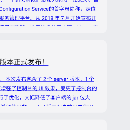
d Configuration Service的首字母简称，定位
理平台。从 2018 年 7 月开始宣布开
用户欢迎，收获许多社区大奖。Nacos 在
问题，助力企业数字化转型，目前已经广泛
语言版本正式发布！
本次发布包含了 2 个 server 版本，1 个
1.2 主要增强了控制台的 UI 效果，变更了控制台的
行了优化，大幅降低了客户端的 jar 包大
 或希望使用非 shaded 版本客户端用户使用，
1.2 修复了许多旧版本的问题，提高了稳定性。具