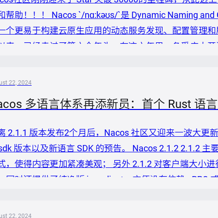
帮助！！！ Nacos `/nɑ:kəʊs/`是 Dynamic Naming an
一个更易于构建云原生应用的动态服务发现、配置管理和服务管
以来，已经走过了第六个年头，在这六年里，备受广大开源
区共同的建设下不断成长，逐步的开始帮助用户解决实际
使用在国内的公司中，根据微服务领域调查问卷，Na...
st 22, 2024
acos 多语言体系再添新员：首个 Rust 
离 2.1.1 版本发布2个月后，Nacos 社区又迎来一波大更新。
osdk 版本以及新语言 SDK 的预告。 Nacos 2.1.2 2.
式，使得内容更加紧凑美观； 另外 2.1.2 对客户端大小进
，同时还提供了纯净版 javaclient，方便没有依赖 gRPC
以到 Java SDK[1] 中查看纯净版使用方式。 最后 2.
...
st 22, 2024