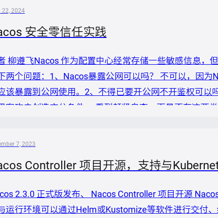
Higress 有多种部署方式，...
l 22, 2024
acos 安全零信任实践
者 柳遵飞Nacos 作为配置中心经常存储一些敏感信息
下两个问题：1、Nacos暴露公网可以吗？ 不可以，因为
应该暴露到公网使用。2、不得已要开公网不开鉴权可以
黑客攻击创造充分条件。 看到赶紧自查一下是否有这两类
些基础问题，可以看一下下面安全的进阶玩法。 安全问题的
配置中心，是云原生时代不可或缺的基础中间件组件，在开
ember 7, 2023
广泛运行在生产...
acos Controller 项目开源，支持与Kuber
cos 2.3.0 正式版发布、 Nacos Controller 项目开源 N
与运行环境可以通过Helm或Kustomize等软件进行交付