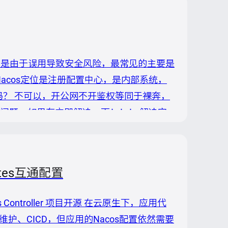
，但是由于误用导致安全风险，最常见的主要是
Nacos定位是注册配置中心，是内部系统，
吗？ 不可以，开公网不开鉴权等同于裸奔，
问题，如果有立即解决一下！！！ 解决完
现实背景 Nacos作为国内被广泛使用的注
源社区拥有庞大的开发者群体，Nacos也
netes互通配置
acos Controller 项目开源 在云原生下，应用代
、维护、CICD，但应用的Nacos配置依然需要