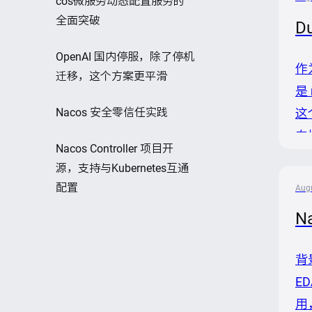
cos微服务动态配置服务的
全面突破
D
OpenAI 国内停服，除了停机
作
迁移，这个方案更平滑
是
Nacos 安全零信任实践
这
向
Nacos Controller 项目开
本。 
源，支持与Kubernetes互通
配置
Augu
N
背
E
用