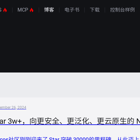
S
MCP
博客
电子书
下载
控制台样例
ember 26, 2024
tar 3w+，向更安全、更泛化、更云原生的 Na
acos社区刚刚迎来了 Star 突破 30000的里程碑，