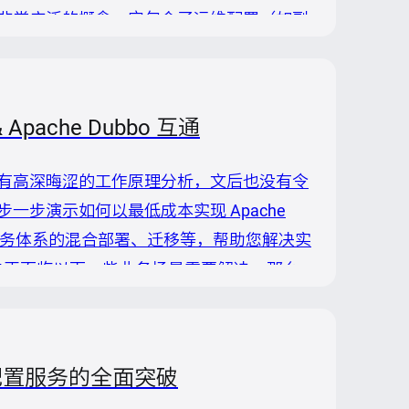
非常广泛的概念，它包含了运维配置（如副
环境变量、文件系统、运行时配置等）。通
上述配置。然而令人苦恼的是，Nacos 提供的
pache Dubbo 互通
有高深晦涩的工作原理分析，文后也没有令
步演示如何以最低成本实现 Apache
现不同微服务体系的混合部署、迁移等，帮助您解决实
中正面临以下一些业务场景需要解决，那么
服务应用，这时你需要将部分服务通过 REST
 端调用（如 Spring ...
态配置服务的全面突破