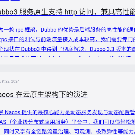
ubbo3 服务原生支持 http 访问，兼具高
为一款 rpc 框架，Dubbo 的优势是后端服务的高性
 rpc 接口的测试与前端流量接入成本较高，我们需要专
个现状在 Dubbo3 中得到了彻底解决，Dubbo 3.3 版本
接口易用性的同时，支持 http application/json
``` curl \ header "ContentType: application/json" \ data '[
st 22, 2024
acos 在云原生架构下的演进
景 Nacos 提供的最核心能力是动态服务发现与动态配
DAS（企业级分布式应用服务）平台中，我们可以很轻松地使用 
，同时又享有全链路流量治理、可观测、极致弹性等能力