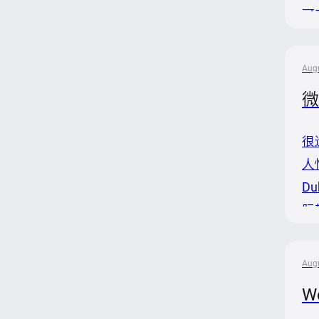
可
本
过
Augu
配
微
很
人
D
际
这
H
Augu
W