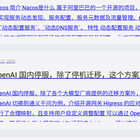
acos 简介 Nacos是什么 属于阿里巴巴的一个开源的项
实现服务动态发现、服务配置、服务元数据及流量管理。n
、`动态配置服务`、`动态DNS服务`。 特性 动态配置服
化的方式管理所有环境的应用配置和服务配置。 动态配
，让配置管理变得更加高效和敏捷。 配置中心化管理让
展变得更容易。 可以通过管理系统去更新配置项，并且在更
 23, 2024
penAI 国内停服，除了停机迁移，这个方
penAI 国内停服，除了各个大模型厂商提供的迁移方案
penAI 切换到通义千问为例，介绍开源网关 Higress
行了合理映射，且支持用户自定义调整配置 可以通过 Ope
节，降低接入新大模型的 API 适配成本 Higress 可以提
工程化能力实现业务收益 实操视频 步骤介绍 准备工作：需要登陆