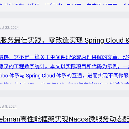
变基础设施（代码、运行时）与配置。在这里配置是一个
数、发布策略、流量策略等），也包含了运行时配置（如
 Kubernetes 提供的标准接口，我们可以很方便地修改
st 22, 2024
置管理能力...
服务最佳实践，零改造实现 Spring Cloud & A
遗憾，这不是一篇关于中间件理论或原理讲解的文章，没
惊叹的工程数字统计。本文以实际项目和代码为示例，一步一
ubbo 体系与 Spring Cloud 体系的互通，进而实
架构及业务问题。 背景与目标 如果你在微服务开发过程
篇文章可以帮到您： 您已经有一套基于 Dubbo 构建的微
TTP 的形式（非接口、方法模式）发布出去，供一些标准的 HTTP
st 8, 2024
ebman高性能框架实现Nacos微服务动