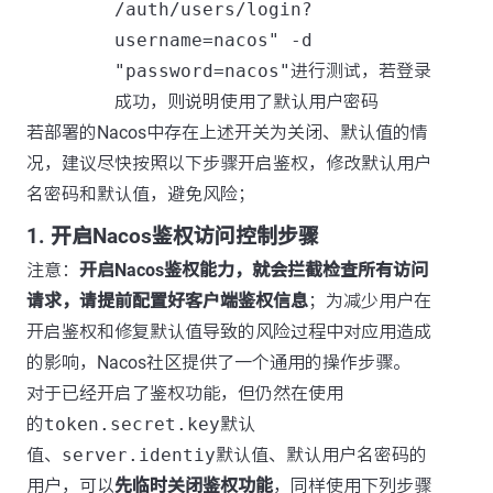
/auth/users/login?
username=nacos" -d
"password=nacos"
进行测试，若登录
成功，则说明使用了默认用户密码
若部署的Nacos中存在上述开关为关闭、默认值的情
况，建议尽快按照以下步骤开启鉴权，修改默认用户
名密码和默认值，避免风险；
1. 开启Nacos鉴权访问控制步骤
注意：
开启Nacos鉴权能力，就会拦截检查所有访问
请求，请提前配置好客户端鉴权信息
；为减少用户在
开启鉴权和修复默认值导致的风险过程中对应用造成
的影响，Nacos社区提供了一个通用的操作步骤。
对于已经开启了鉴权功能，但仍然在使用
的
token.secret.key
默认
值、
server.identiy
默认值、默认用户名密码的
用户，可以
先临时关闭鉴权功能
，同样使用下列步骤