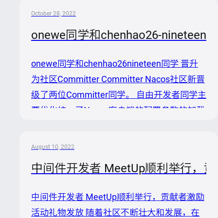
些同学完成了Nacos新openAPI，新插件的开
October 28, 2022
发；有些同学完成了Nacos对K8S，Mesh化
onewe同学和chenhao26-ninetee
的探索；也有些同学深耕于Nacos客户端与服
务端的协商机制。 根据当前功能的完成程度
onewe同学和chenhao26nineteen同学 晋升
和Nacos社区的版本的规划，这些重要的改动
为社区Committer Committer Nacos社区新晋
会在后续版本中逐渐与大家见面。在这里感谢
级了两位Committer同学。 自由开发者同学主
参加编程之夏与开源之夏的同学和导师们的热
要优化统一了Nacos客户端的配置参数的加载
情付出，同时也感谢阿里巴巴和中科院举办的
逻辑，同时优化了LDAP鉴权插件和大量控制
优秀的开源活动。期待...
台使用内容，找到并修复了不少Nacos的问
August 10, 2022
题。经社区PMC及Committer的投票表决，提
中间件开发者 MeetUp顺利举行，
名为Nacos社区的Committer。 | | | | | | 另外来
自小米科技的同学主要完成了Nacos批量注册
中间件开发者 MeetUp顺利举行，贡献者激励
的新功能，并且使用该新功能优化了
活动礼物发放 随着社区不断壮大和发展，在