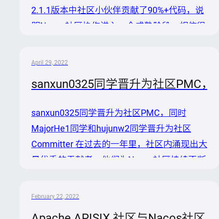
NacosSync的同步逻辑，极大提升了
2.1.1版本中社区小伙伴贡献了90%+代码，说
NacosSync的性能，同时也修...
明Nacos社区协作进入一个成熟阶段，相信很
快会有一大批的新兴贡献者要加入Nacos
Committer的行列，加速推动社区演进。同时
April 29, 2022
我们也为社区小伙伴提供了丰富的礼物，期望
sanxun0325同学晋升为社区PMC，同时
更多小伙伴一起参与贡献～ 中间件开发者
MeetUp 近期，阿里云在杭州举办了，Nacos
sanxun0325同学晋升为社区PMC，同时
也参加了该MeetUp的杭州站线下活动，并且
MajorHe1同学和hujunw2同学晋升为社区
有幸邀请到了禾连健康的CTO邓志豪大佬来分
Committer 在过去的一年里，社区内涌现出大
享 Nacos微服务体系在禾连健康的落地应
量优秀的贡献者，他们为Nacos社区持续不断
用。对杭州站有兴趣又没有在当时收看直播或
的注入活力和内容；正是有你们的关注和贡
到现场的同学，可以和。...
献，Nacos才能在2021年获得开源中国最受
February 22, 2022
欢迎项目的奖项，在此郑重感谢去年参与社区
Apache APISIX 社区与Naco