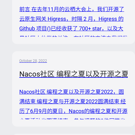
`token.secret.key`。考虑到现在的控制台登
前言 在去年11月的云栖大会上，我们开源了
陆页面并没有进行模块化，无法和是否开启鉴
云原生网关 Higress，时隔 2 月，Higress 的
权功能关联，因此暂时需要强制设置
Github 项目()已经收获了 700+ star，以及大
`token.secret.key`，社区正在进行控制台登
量社区小伙伴的关注。在社区的交流中我们发
陆页面和鉴权功能的...
现有不少微服务开发者在使用如 Spring Cloud
Gateway/Zuul 等微服务网关对接 Nacos 注册
October 28, 2022
中心实现微服务的路由，并且希望了解迁移到
Nacos社区 编程之夏以及开源之夏2
Higress 网关能带来哪些好处。 本文将介绍
Higress 组合 Nacos 作为微服务网关能力，并
Nacos社区 编程之夏以及开源之夏2022，圆
介绍微服务网关发展的两个趋势，为网关的选
满结束 编程之夏与开源之夏2022圆满结束 经
型指明道路： 趋势一：统一 API 标准，向云
历了6月9月的夏日，Nacos的编程之夏和开源
原生微服务架构演进 趋势二：合并安全...
之夏活动也圆满结束。参与课题的9位同学也
完成了他们的开源社区体验。 在此期间，有