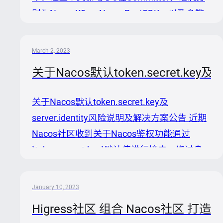
别为NacosK8s、NacosRustSDK、以及多数
据源插件作出了巨大贡献。同时，Nacos社区
也迎来了第一位来自开源之夏的Committer同
March 2, 2023
学。 | | | | | | | | About Nacos Nacos 致力于帮助
关于Nacos默认token.secret.key
您发现、配置和管理微服务。Nacos 提供了
一组简单易用的特性集，帮助您快速实现动态
关于Nacos默认token.secret.key及
服务发现、服务配置、服务元数据及流量管
server.identity风险说明及解决方案公告 近期
理。 Nacos 帮助您更敏捷和容易地构建、交
Nacos社区收到关于Nacos鉴权功能通过
付和管理微服务平台。 Naco...
`token.secret.key`默认值进行撞击，绕过身
份验证安全漏洞的问题。社区在2.2.0.1和
1.4.5版本已移除了自带的默认值，并在
January 10, 2023
`token.secret.key`未传入或非法时阻止Nacos
Higress社区 组合 Nacos社区 
节点启动来提醒用户设置自定义