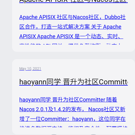
贡献的Contributor，Committer和PMC同学，
以及其他通过各种方式参与到社区的同学。
Apache APISIX 社区与Nacos社区，Dubbo社
感谢同学们的持续贡献，正是有了大家的共同
区合作，打造一站式解决方案 关于 Apache
努力，Nacos才能变得越来越完善。 新
APISIX Apache APISIX 是一个动态、实时、
PMC&Committer Nacos社区新晋级了一位
高性能的 API 网关，提供负载均衡、动态上
PMC同学和两位Committer同...
游、灰度发布、服务熔断、身份认证、可观测
性等丰富的流量管理功能。Apache APISIX 不
May 10, 2021
仅拥有众多实用的插件，而且支持插件动态变
haoyann同学 晋升为社区Committer
更和热插拔。 关于 Nacos Nacos 是阿里巴巴
开源的一个易于使用的动态服务发现、配置和
haoyann同学 晋升为社区Committer 随着
服务管理平台。它提供了一组简单易用的特性
Nacos 2.0.1及1.4.2的发布， Nacos社区又新
集，可以帮助您快速实现动态服务发现，服务
增了一位Committer：haoyann，这位同学在
配置，服务元数据及流量管理，让您更敏捷和
推进多数据源支持、鉴权及安全性、配置模块
容易地构建，交付和管理...