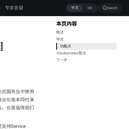
专家答疑
Search
本页内容
概述
导读
]
功能点
与Kubernetes整合
下一步
布式服务当中使用
商业化版本同时演
合，也是值得我们
支持Service