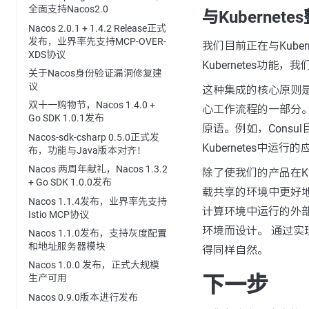
全面支持Nacos2.0
与Kubernete
Nacos 2.0.1 + 1.4.2 Release正式
发布，业界率先支持MCP-OVER-
我们目前正在与Kub
XDS协议
Kubernetes功能，
关于Nacos身份验证漏洞修复建
议
这种集成的核心原则是增强
双十一购物节，Nacos 1.4.0 +
心工作流程的一部分
Go SDK 1.0.1发布
原语。例如，Consul
Nacos-sdk-csharp 0.5.0正式发
Kubernetes中运
布，功能与Java版本对齐！
Nacos 两周年献礼，Nacos 1.3.2
除了使我们的产品在Ku
+ Go SDK 1.0.0发布
载共享的环境中更好地
Nacos 1.1.4发布，业界率先支持
计算环境中运行的外部服
Istio MCP协议
环境而设计。 通过实现更自
Nacos 1.1.0发布，支持灰度配置
和地址服务器模块
得同样自然。
Nacos 1.0.0 发布，正式大规模
下一步
生产可用
Nacos 0.9.0版本进行发布