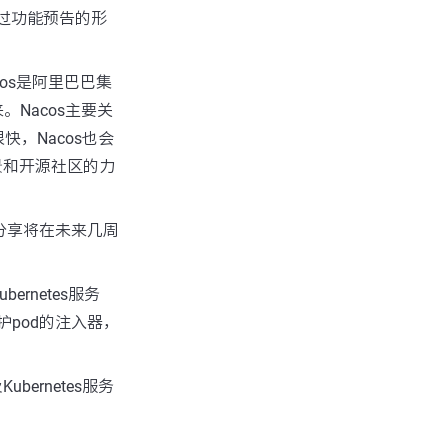
通过功能预告的形
cos是阿里巴巴集
来。Nacos主要关
，Nacos也会
场景和开源社区的力
章将分享将在未来几周
bernetes服务
动保护pod的注入器，
bernetes服务