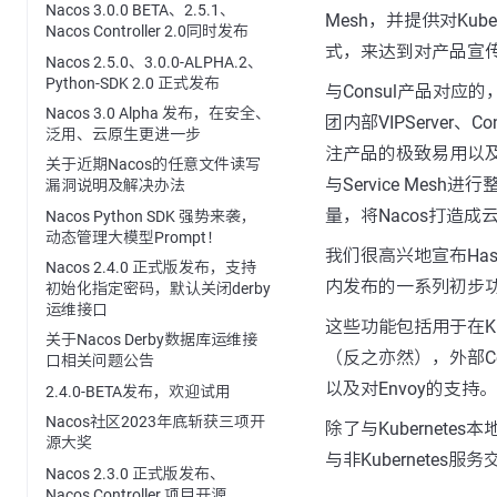
Nacos 3.0.0 BETA、2.5.1、
Mesh，并提供对Ku
Nacos Controller 2.0同时发布
式，来达到对产品宣
Nacos 2.5.0、3.0.0-ALPHA.2、
Python-SDK 2.0 正式发布
与Consul产品对
Nacos 3.0 Alpha 发布，在安全、
团内部VIPServer、
泛用、云原生更进一步
注产品的极致易用以及
关于近期Nacos的任意文件读写
与Service Me
漏洞说明及解决办法
量，将Nacos打造
Nacos Python SDK 强势来袭，
动态管理大模型Prompt！
我们很高兴地宣布Hash
Nacos 2.4.0 正式版发布，支持
内发布的一系列初步
初始化指定密码，默认关闭derby
运维接口
这些功能包括用于在Kuber
关于Nacos Derby数据库运维接
（反之亦然），外部Cons
口相关问题公告
以及对Envoy的支持。
2.4.0-BETA发布，欢迎试用
Nacos社区2023年底斩获三项开
除了与Kubernete
源大奖
与非Kubernete
Nacos 2.3.0 正式版发布、
Nacos Controller 项目开源