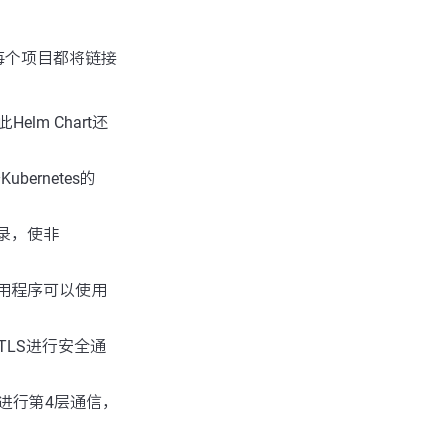
每个项目都将链接
Helm Chart还
ernetes的
目录，使非
便应用程序可以使用
过TLS进行安全通
oxy进行第4层通信，