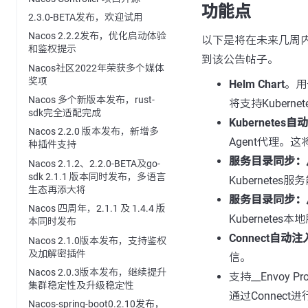
功能点
2.3.0-BETA发布，欢迎试用
Nacos 2.2.2发布，优化启动体验
以下是将在未来几周
和鉴权提示
到该公告帖子。
Nacos社区2022年荣获多个媒体
奖项
Helm Chart
。用于
Nacos 多个新版本发布，rust-
将支持Kuber
sdk完全适配完成
Kubernetes
Nacos 2.2.0 版本发布，新增多
Agent代理。这将
种插件支持
服务目录同步：从K
Nacos 2.1.2、2.2.0-BETA及go-
sdk 2.1.1 版本同时发布，多语言
Kubernete
生态再添大将
服务目录同步：从C
Nacos 四周年，2.1.1 及 1.4.4 版
Kubernete
本同时发布
Connect自动注
Nacos 2.1.0版本发布，支持鉴权
及加解密插件
信。
Nacos 2.0.3版本发布，继续提升
支持__Envoy 
集群稳定性及升级稳定性
通过Connect进
Nacos-spring-boot0.2.10发布，