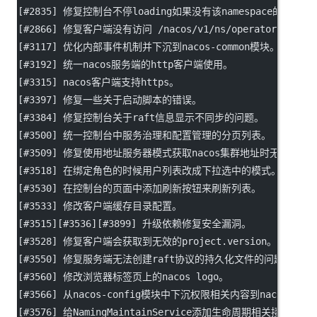
[#2835] 修复控制台不停loading如果没有该namespace的权限。
[#2866] 修复客户端没有访问 /nacos/v1/ns/operator/met
[#3117] 优化内部事件机制并下沉到nacos-common模块。
[#3192] 统一nacos服务端的http客户端使用。
[#3315] nacos客户端支持https。
[#3397] 修复一些关于启动脚本的错误。
[#3384] 修复控制台关于raft信息显示不同步的问题。
[#3500] 统一控制台中服务治理和配置管理的分页列表。
[#3509] 修复使用地址服务器模式获取nacos集群地址时无法获取n
[#3518] 在绑定角色的时候用户列表改成下拉选中的模式。
[#3530] 在控制台的页面中添加刷新按钮来刷新列表。
[#3533] 修改客户端缓存目录配置。
[#3515][#3536][#3899] 升级依赖修复安全漏洞。
[#3528] 修复客户端会获取到无效的project.version。
[#3550] 修复服务端无法创建raft协议的持久化文件的问题。
[#3560] 修改浏览器标签页上的nacos logo。
[#3566] 从nacos-config模块中下沉权限相关内容到nacos-au
[#3576] 给NamingMaintainService添加生命周期相关接口。