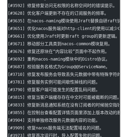
[#3592] 修复修复访问无权限的名称空间时的错误提示。
[#3628] 优化客户端更新不存在的订阅服务的频率。
[#3635] 在nacos-naming模块使用Jraft替换自研raft协议。
[#3651] 优化nacos服务端对http-client的使用以减少CLOSE
[#3661] 优化使用Jraft时更新raft group的更新逻辑。
[#3671] 移动部分工具类到nacos-common模块复用。
[#3676] 修复还原块在“内容比较”页面中不起作用。
[#3692] 重构nacos-naming模块中的Distro协议。
[#3687] 校验服务名格式为Group@@ServiceName。
[#3710] 修复发布服务会导致丢失元数据中带有特殊字符的问题。
[#3781] 修复服务实例可能间歇性掉线的问题。
[#3790] 修复客户端可能发生的配置乱码问题。
[#3815] 修复当客户端缓存存在中文时可能被截断的问题。
[#3833] 修复新消息通知系统在没有订阅者的时候抛空指针异常的
[#3855] 在控制台查看配置详情页面里添加上版本改动的展示。
[#3904] 支持单独修改服务元数据内容的功能。
[#3909] 修复nacos服务端无法配置域名的问题。
[#3973] 修复首次运行时，导入配置失败的问题。