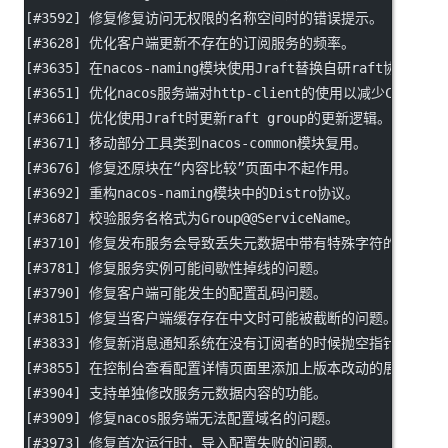
[#3592] 修复修复访问无权限的名称空间时的错误提示。
[#3628] 优化客户端更新不存在的订阅服务的频率。
[#3635] 在nacos-naming模块使用Jraft替换自研raft协议。
[#3651] 优化nacos服务端对http-client的使用以减少CLOSE
[#3661] 优化使用Jraft时更新raft group的更新逻辑。
[#3671] 移动部分工具类到nacos-common模块复用。
[#3676] 修复还原块在“内容比较”页面中不起作用。
[#3692] 重构nacos-naming模块中的Distro协议。
[#3687] 校验服务名格式为Group@@ServiceName。
[#3710] 修复发布服务会导致丢失元数据中带有特殊字符的问题。
[#3781] 修复服务实例可能间歇性掉线的问题。
[#3790] 修复客户端可能发生的配置乱码问题。
[#3815] 修复当客户端缓存存在中文时可能被截断的问题。
[#3833] 修复新消息通知系统在没有订阅者的时候抛空指针异常的
[#3855] 在控制台查看配置详情页面里添加上版本改动的展示。
[#3904] 支持单独修改服务元数据内容的功能。
[#3909] 修复nacos服务端无法配置域名的问题。
[#3973] 修复首次运行时，导入配置失败的问题。