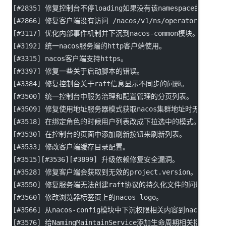
[#2835] 修复控制台不停loading如果没有该namespace的权限。
[#2866] 修复客户端没有访问 /nacos/v1/ns/operator/met
[#3117] 优化内部事件机制并下沉到nacos-common模块。
[#3192] 统一nacos服务端的http客户端使用。
[#3315] nacos客户端支持https。
[#3397] 修复一些关于启动脚本的错误。
[#3384] 修复控制台关于raft信息显示不同步的问题。
[#3500] 统一控制台中服务治理和配置管理的分页列表。
[#3509] 修复使用地址服务器模式获取nacos集群地址时无法获取n
[#3518] 在绑定角色的时候用户列表改成下拉选中的模式。
[#3530] 在控制台的页面中添加刷新按钮来刷新列表。
[#3533] 修改客户端缓存目录配置。
[#3515][#3536][#3899] 升级依赖修复安全漏洞。
[#3528] 修复客户端会获取到无效的project.version。
[#3550] 修复服务端无法创建raft协议的持久化文件的问题。
[#3560] 修改浏览器标签页上的nacos logo。
[#3566] 从nacos-config模块中下沉权限相关内容到nacos-au
[#3576] 给NamingMaintainService添加生命周期相关接口。