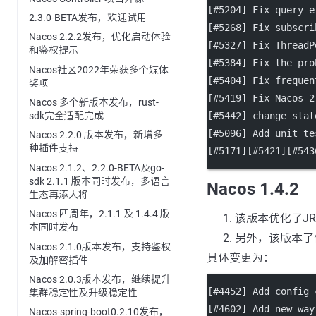
[#5204] Fix query e
2.3.0-BETA发布，欢迎试用
[#5268] Fix subscri
Nacos 2.2.2发布，优化启动体验
[#5327] Fix ThreadP
和鉴权提示
[#5384] Fix the pro
Nacos社区2022年荣获多个媒体
[#5404] Fix frequen
奖项
[#5419] Fix Nacos 2
Nacos 多个新版本发布，rust-
[#5442] change stat
sdk完全适配完成
[#5096] Add unit te
Nacos 2.2.0 版本发布，新增多
种插件支持
[#5171][#5421][#543
Nacos 2.1.2、2.2.0-BETA及go-
sdk 2.1.1 版本同时发布，多语言
Nacos 1.4.2
生态再添大将
Nacos 四周年，2.1.1 及 1.4.4 版
该版本优化了JR
本同时发布
另外，该版本了修复
Nacos 2.1.0版本发布，支持鉴权
具体变更为：
及加解密插件
Nacos 2.0.3版本发布，继续提升
[#4452] Add config 
集群稳定性及升级稳定性
[#4602] Add new way
Nacos-spring-boot0.2.10发布，