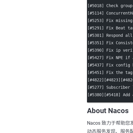
[#5018] Check group
[#5114] ConcurrentH
[#5253] Fix missing
[#5291] Fix Beat ta
[#5301] Respond all
[#5351] Fix Consist
[#5390] Fix ip veri
[#5427] Fix NPE if 
[#5437] Fix config 
[#5451] Fix the tag
[#4822][#4823][#482
[#5277] Subscriber 
[#5380][#5418] Add 
About Nacos
Nacos 致力于帮
动态服务发现、服务