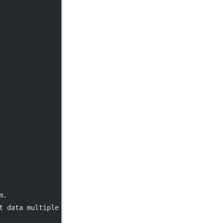
m.
t data multiple times.