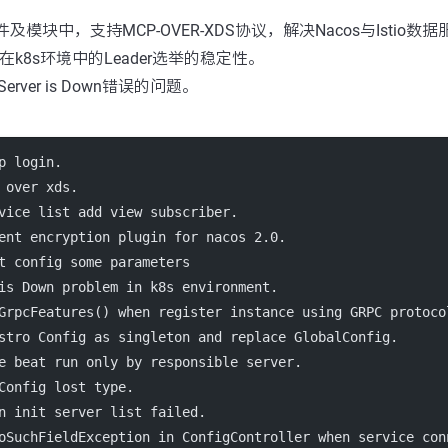
io插件及模块中，支持MCP-OVER-XDS协议，解决Nacos与Istio
议在k8s环境中的Leader选举的稳定性。
rver is Down错误的问题。
p login.
 over xds.
vice list add view subscriber.
ent encryption plugin for nacos 2.0.
t config some parameters
is Down problem in k8s environment.
GrpcFeatures() when register instance using GRPC protoco
stro Config as singleton and replace GlobalConfig.
e beat run only by responsible server.
Config lost type.
n init server list failed.
oSuchFieldException in ConfigController when service con