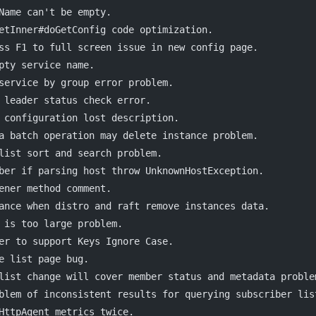
Name can't be empty.
etInner#doGetConfig code optimization.
ss F1 to full screen issue in new config page.
pty service name.
service by group error problem.
 leader status check error.
 configuration lost description.
a batch operation may delete instance problem.
list sort and search problem.
ber if parsing host throw UnknownHostException.
ener method comment.
ance when distro and raft remove instances data.
 is too large problem.
er to support Keys Ignore Case.
e list page bug.
list change will cover member status and metadata proble
blem of inconsistent results for querying subscriber lis
HttpAgent metrics twice.