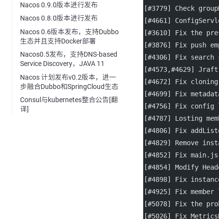
Nacos 0.9.0版本进行发布
[#3779] Check group
Nacos 0.8.0版本进行发布
[#4661] ConfigServl
Nacos 0.6版本发布，支持Dubbo
[#3610] Fix the pre
生态并且支持Docker部署
[#3876] Fix push em
Nacos0.5发布，支持DNS-based
[#4306] Fix search 
Service Discovery，JAVA 11
[#4573,#4629] Jraft
Nacos 计划发布v0.2版本，进一
[#4672] Fix cloning
步融合Dubbo和SpringCloud生态
[#4699] Fix metadat
Consul与kubernetes整合公告[翻
[#4756] Fix config 
译]
[#4787] Losting mem
[#4806] Fix addList
[#4829] Remove inst
[#4852] Fix main.js
[#4854] Modify Head
[#4898] Fix instanc
[#4925] Fix member 
[#5078] Fix the pro
[#5026] Fix Metrics