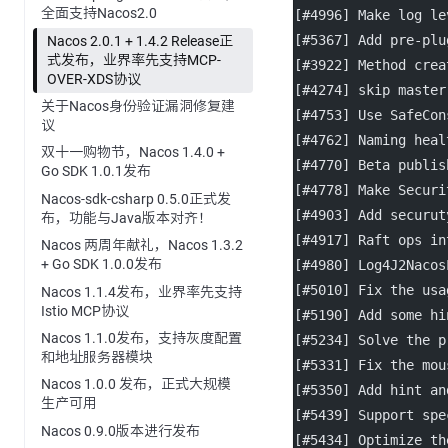
全面支持Nacos2.0
[#4996] Make log le
[#5367] Add pre-plu
Nacos 2.0.1 + 1.4.2 Release正
式发布，业界率先支持MCP-
[#3922] Method crea
OVER-XDS协议
[#4274] skip master
关于Nacos身份验证漏洞修复建
[#4753] Use SafeCon
议
[#4762] Naming heal
双十一购物节，Nacos 1.4.0 +
[#4770] Beta publis
Go SDK 1.0.1发布
[#4778] Make Securi
Nacos-sdk-csharp 0.5.0正式发
[#4903] Add securut
布，功能与Java版本对齐！
[#4917] Raft ops in
Nacos 两周年献礼，Nacos 1.3.2
+ Go SDK 1.0.0发布
[#4980] Log4J2Nacos
[#5010] Fix the usa
Nacos 1.1.4发布，业界率先支持
Istio MCP协议
[#5190] Add some hi
Nacos 1.1.0发布，支持灰度配置
[#5234] Solve the p
和地址服务器模块
[#5331] Fix the mou
Nacos 1.0.0 发布，正式大规模
[#5350] Add hint an
生产可用
[#5439] Support spe
Nacos 0.9.0版本进行发布
[#5434] Optimize th