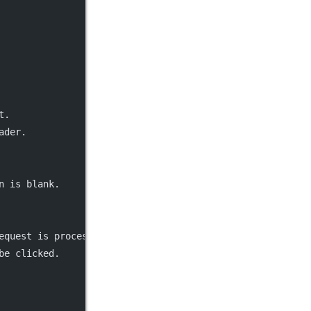
t.
ader.
n is blank.
equest is processing.
be clicked.