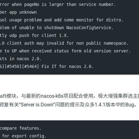
rror when pageNo is larger than service number.
ber app unknown
ool usage problem and add some monitor for distro.
blem of unable to shutdown NacosConfigService.
tly udp push for client 1.X.
.0 client auth may invalid for non public namespace.
e to UP when received status form old version server.
sts in nacos 2.0.
6][#5450][#5464] Fix IT for nacos 2.0.
aft模块，与最新的nacos-k8s项目配合使用，极大增强集群选
有关“Server is Down”问题的提示及众多1.4.1版本中的Bug。
compare features.
 for export config.