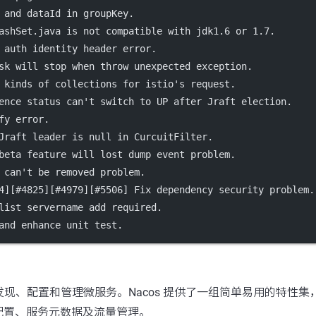
 and dataId in groupKey.
ashSet.java is not compatible with jdk1.6 or 1.7.
 auth identity header error.
sk will stop when throw unexpected exception.
 kinds of collections for istio's request.
ence status can't switch to UP after Jraft election.
fy error.
Jraft leader is null in CurcuitFilter.
beta feature will lost dump event problem.
 can't be removed problem.
4][#4825][#4979][#5506] Fix dependency security problem.
list servername add required.
and enhance unit test.
助您发现、配置和管理微服务。Nacos 提供了一组简单易用的特性
配置、服务元数据及流量管理。