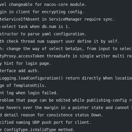
vel changeable for nacos-core module.
gin in client for encrypting config.
teServiceIfAbsent in ServiceManager require sync.
-select task when db.num is 1.
structor to parse yaml configuration.
th check thread num support user define it by self.
h: change the way of select betaIps, from input to selec
tyProxy.accessToken threadsafe in single writer multi re
y hint for login page.
terface add auth.
Logging.loadConfiguration() return directly When locatio
ge of TemplateUtils.
nt log when login failed.
roblem that page can be edited while publishing-config r
se hovers over the margin in a pointer state and cannot 
d detail reason for consistence status Down.
cified naming UDP push port for client.
e ConfigType.isValidType method.