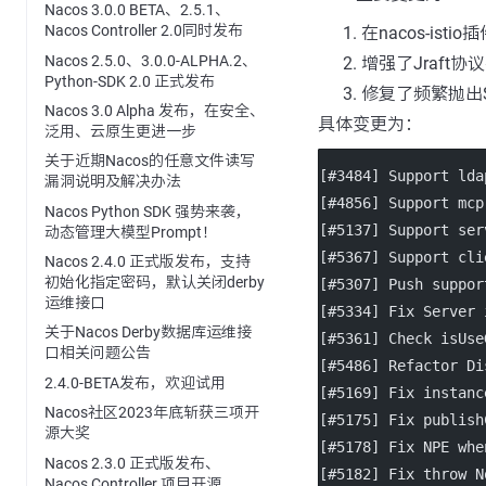
Nacos 3.0.0 BETA、2.5.1、
Nacos Controller 2.0同时发布
在nacos-ist
Nacos 2.5.0、3.0.0-ALPHA.2、
增强了Jraft协
Python-SDK 2.0 正式发布
修复了频繁抛出Se
Nacos 3.0 Alpha 发布，在安全、
具体变更为：
泛用、云原生更进一步
关于近期Nacos的任意文件读写
[#3484] Support lda
漏洞说明及解决办法
[#4856] Support mcp
Nacos Python SDK 强势来袭，
[#5137] Support ser
动态管理大模型Prompt！
[#5367] Support cli
Nacos 2.4.0 正式版发布，支持
初始化指定密码，默认关闭derby
[#5307] Push suppor
运维接口
[#5334] Fix Server 
关于Nacos Derby数据库运维接
[#5361] Check isUse
口相关问题公告
[#5486] Refactor Di
2.4.0-BETA发布，欢迎试用
[#5169] Fix instanc
Nacos社区2023年底斩获三项开
[#5175] Fix publish
源大奖
[#5178] Fix NPE whe
Nacos 2.3.0 正式版发布、
[#5182] Fix throw N
Nacos Controller 项目开源