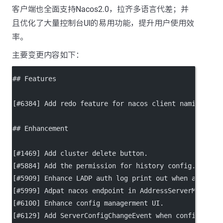
客户端也全面支持Nacos2.0，拉齐多语言代差；并
且优化了大量控制台UI的易用功能，提升用户使用效
率。
主要变更内容如下：
## Features
[#6384] Add redo feature for nacos client naming.
## Enhancement
[#1469] Add cluster delete button.
[#5884] Add the permission for history config.
[#5909] Enhance LADP auth log print out when auth ch
[#5999] Adpat nacos endpoint in AddressServerMemberL
[#6100] Enhance config managerment UI.
[#6129] Add ServerConfigChangeEvent when config file