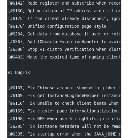
[#6142] Redo register and subscribe when reconnectio
[#6160] Optimization of IP address acquisition metho
[#6175] If the client already disconnect, ignore thi
[#6178] Unified configuration page style
[#6204] Get data from database if user or role info 
[#6367] Add IOReactorExceptionHandler to avoid IORea
[#6386] Stop v1 distro verification when cluster upg
[#6403] Make the expired time of naming client be co
## BugFix
[#6107] Fix Chinese account show with gibber in home
[#6109] Fix get InstanceUpgradeHelper instance error
[#6116] Fix unable to check client beats when regist
[#6169] Fix cluster page internationalization.
[#6198] Fix NPE when use StringUtils.join illegal.
[#6295] Fix instance metadata will not be removed fo
[#6335] Fix startup error when the JAVA_HOME path co