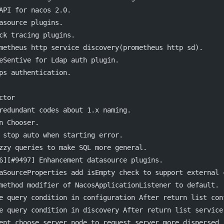
API for nacos 2.0.
asource plugins.
ck tracing plugins.
metheus http service discovery(prometheus http sd).
eSentive for Ldap auth plugin.
ps authentication.
ctor
redundant codes about 1.x naming.
n Chooser.
 stop auto when starting error.
zzy queries to make SQL more general.
6][#9497] Enhancement datasource plugins.
aSourceProperties add isEmpty check to support external 
method modifier of NacosApplicationListener to default.
e query condition in configuration After return list con
e query condition in discovery After return list service
ent choose server node to request server more dispersed.