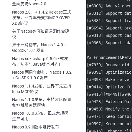
全面支持Nacos2.0
[
#8308
] Add v2 open
Nacos 2.0.1 + 1.4.2 Release正式
[
#8312
] Support dat
发布，业界率先支持MCP-OVER-
[
#8481
] Support tra
XDS协议
[
#8694
] Support pro
关于Nacos身份验证漏洞修复建
[
#9318
] Support cas
议
[
#9366
] Support Lda
双十一购物节，Nacos 1.4.0 +
Go SDK 1.0.1发布
## Enhancement&Refa
Nacos-sdk-csharp 0.5.0正式发
布，功能与Java版本对齐！
[
#7930
] Reomve old 
[
#9391
] Optimizatio
Nacos 两周年献礼，Nacos 1.3.2
+ Go SDK 1.0.0发布
[
#9393
] Make server
Nacos 1.1.4发布，业界率先支持
[
#9414
] Optimize fu
Istio MCP协议
[
#9415
][
#9449
][#946
Nacos 1.1.0发布，支持灰度配置
[
#9423
] ExternalDat
和地址服务器模块
[
#9459
] Modify the 
Nacos 1.0.0 发布，正式大规模
[
#9471
] Keep consol
生产可用
[
#9597
] Keep consol
Nacos 0.9.0版本进行发布
[
#9615
] Enhance cli