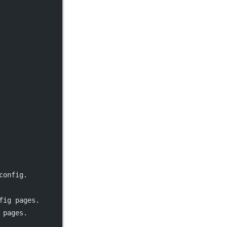
config.
fig pages.
 pages.