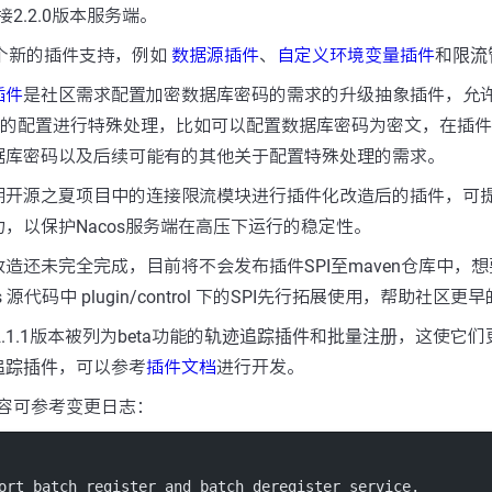
接2.2.0版本服务端。
了数个新的插件支持，例如
数据源插件
、
自定义环境变量插件
和
限流
插件
是社区需求配置加密数据库密码的需求的升级抽象插件，允
动时的配置进行特殊处理，比如可以配置数据库密码为密文，在插
据库密码以及后续可能有的其他关于配置特殊处理的需求。
期开源之夏项目中的连接限流模块进行插件化改造后的插件，可
，以保护Nacos服务端在高压下运行的稳定性。
造还未完全完成，目前将不会发布插件SPI至maven仓库中，
 源代码中 plugin/control 下的SPI先行拓展使用，帮助社区
.1.1版本被列为beta功能的
轨迹追踪插件
和
批量注册
，这使它们
追踪插件
，可以参考
插件文档
进行开发。
更内容可参考变更日志：
ort batch register and batch deregister service.