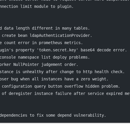
nnection limit module to plugin.
d data length different in many tables.
 create bean ldapAuthenticationProvider.
e count error in prometheus metrics.
ugin's property 'token.secret.key' base64 decode error.
console namespace list deploy problems.
orker NullPointer judgement order.
stance is unhealthy after change to http health check.
oser bug when all instances have a zero weight.
 configuration query button overflow hidden problem.
 of deregister instance failure after service expired me
dependencies to fix some depend vulnerability.