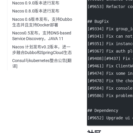
Nacos 0.9.0版本进行发布
[
#9653
] Refactor co
Nacos 0.8.0版本进行发布
Nacos 0.6版本发布，支持Dubbo
## BugFix
生态并且支持Docker部署
[
#9334
] Fix group_i
Nacos0.5发布，支持DNS-based
[
#9341
] Fix can not
Service Discovery，JAVA 11
[
#9351
] Fix instanc
Nacos 计划发布v0.2版本，进一
[
#9367
] Fix auth pl
步融合Dubbo和SpringCloud生态
[
#9408
][
#9437
] Fix 
Consul与kubernetes整合公告[翻
[
#9461
] Fix ClientW
译]
[
#9474
] Fix some in
[
#9478
] Fix the cho
[
#9584
] Fix console
[
#9586
] Fix problem
## Dependency
[
#9652
] Upgrade ui 