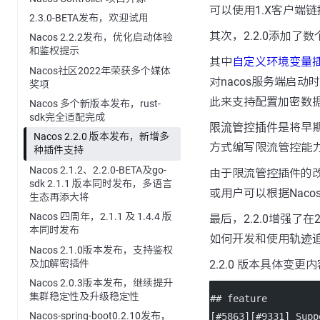
可以使用1.X客户端链
2.3.0-BETA发布，欢迎试用
其次，2.2.0添加
Nacos 2.2.2发布，优化启动体验
和鉴权提示
其中
自定义环境变量
Nacos社区2022年荣获多个媒体
对nacos服务端启
奖项
此来支持配置加密数
Nacos 多个新版本发布，rust-
sdk完全适配完成
限流管控插件
是将早
Nacos 2.2.0 版本发布，新增多
方式编写限流管控能力
种插件支持
Nacos 2.1.2、2.2.0-BETA及go-
由于限流管控插件的改
sdk 2.1.1 版本同时发布，多语言
或用户可以根据Nacos
生态再添大将
Nacos 四周年，2.1.1 及 1.4.4 版
最后，2.2.0增强了在2
本同时发布
如何开发和使用
轨迹
Nacos 2.1.0版本发布，支持鉴权
及加解密插件
2.2.0 版本具体变
Nacos 2.0.3版本发布，继续提升
集群稳定性及升级稳定性
## feature
Nacos-spring-boot0.2.10发布，
[
#5863
][
#9331
] Supp