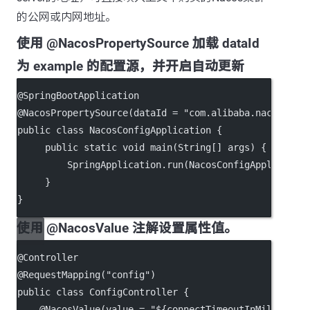
的公网或内网地址。
使用 @NacosPropertySource 加载 dataId
为 example 的配置源，并开启自动更新
@SpringBootApplication
@NacosPropertySource(dataId = "com.alibaba.nacos.exa
public class NacosConfigApplication {
     public static void main(String[] args) {
         SpringApplication.run(NacosConfigApplicatio
     }
}
使用 @NacosValue 注解设置属性值。
@Controller
@RequestMapping("config")
public class ConfigController {
    @NacosValue(value = "${connectTimeoutInMills:500