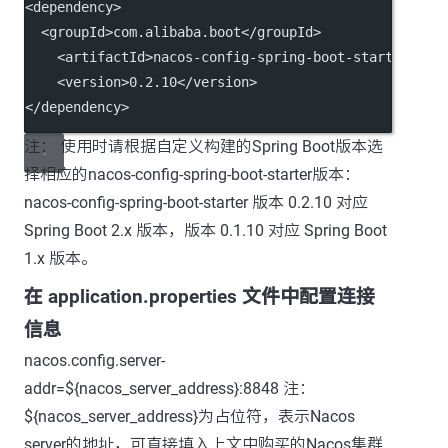
<dependency>
  <groupId>com.alibaba.boot</groupId>
    <artifactId>nacos-config-spring-boot-starter</ar
    <version>0.2.10</version>
</dependency>
注： 使用时请根据自定义构建的Spring Boot版本选
择相应的nacos-config-spring-boot-starter版本：
nacos-config-spring-boot-starter 版本 0.2.10 对应
Spring Boot 2.x 版本，版本 0.1.10 对应 Spring Boot
1.x 版本。
在 application.properties 文件中配置连接
信息
nacos.config.server-
addr=${nacos_server_address}:8848 注：
${nacos_server_address}为占位符，表示Nacos
server的地址，可直接填入上文中购买的Nacos集群