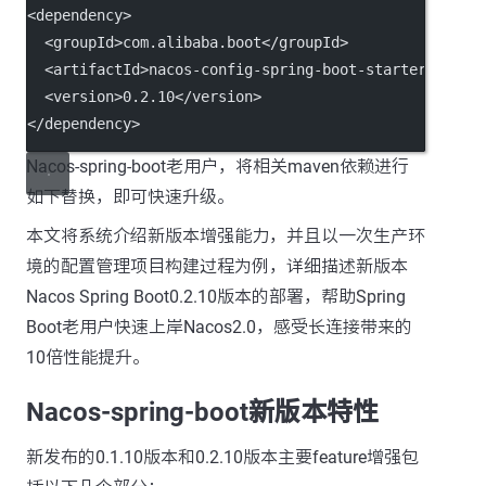
<
dependency
>
<
groupId
>
com.alibaba.boot
</
groupId
>
<
artifactId
>
nacos
-
config
-
spring
-
boot
-
starter
</
arti
<
version
>
0.2
.
10
</
version
>
</
dependency
>
Nacos-spring-boot老用户，将相关maven依赖进行
如下替换，即可快速升级。
本文将系统介绍新版本增强能力，并且以一次生产环
境的配置管理项目构建过程为例，详细描述新版本
Nacos Spring Boot0.2.10版本的部署，帮助Spring
Boot老用户快速上岸Nacos2.0，感受长连接带来的
10倍性能提升。
Nacos-spring-boot新版本特性
新发布的0.1.10版本和0.2.10版本主要feature增强包