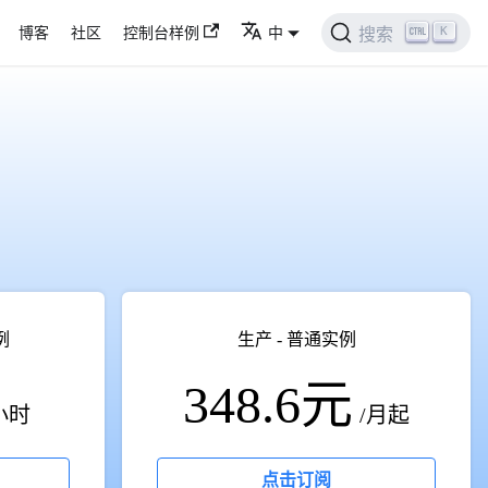
K
博客
社区
控制台样例
中
搜索
实例
生产 - 普通实例
348.6元
小时
/月起
点击订阅