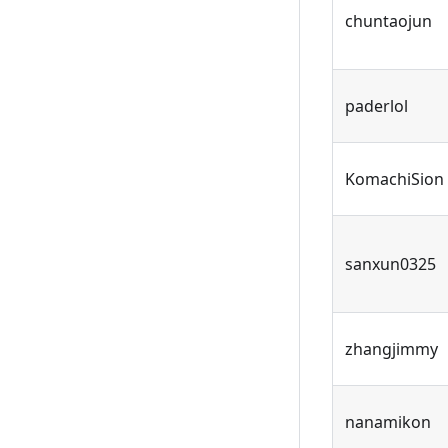
chuntaojun
paderlol
KomachiSion
sanxun0325
zhangjimmy
nanamikon