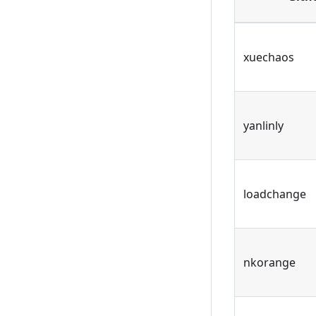
xuechaos
yanlinly
loadchange
nkorange