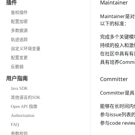
Maintainer
插件
鉴权插件
Maintaine
配置加密
以下的标准：
多数据源
完成多个关键模
轨迹追踪
持续的投入和激
自定义环境变量
在社区中具有有
配置变更
具有培养Commit
反脆弱
Committer
用户指南
Java SDK
Committe
其他语言的SDK
能够在长时间内做
Open API 指南
参与issue列表
Authorization
参与code revi
FAQ
参数校验