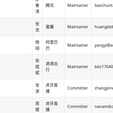
春
腾讯
Maintainer
liaochun
涛
张
蜜獾
Maintainer
huangbb
龙
杨
阿里巴
Maintainer
yangyi@a
翊
巴
张
滴滴出
斌
Maintainer
bbz1764
行
斌
张
虎牙直
Committer
zhangjim
波
播
周
虎牙直
Committer
nanamik
健
播