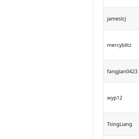
jameslcj
mercyblitz
fangjian0423
wyp12
TsingLiang