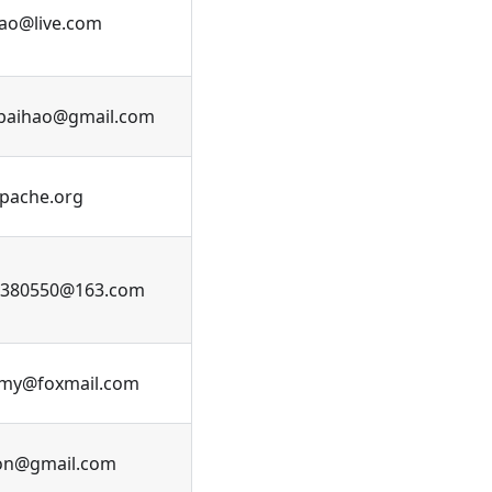
tao@live.com
baihao@gmail.com
pache.org
0380550@163.com
my@foxmail.com
on@gmail.com