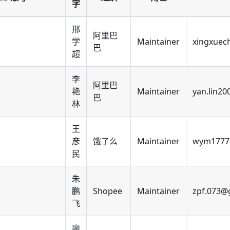
字
邢
阿里巴
学
Maintainer
xingxuec
巴
超
李
阿里巴
艳
Maintainer
yan.lin2
巴
林
王
彦
饿了么
Maintainer
wym17777
民
朱
鹏
Shopee
Maintainer
zpf.073@
飞
廖