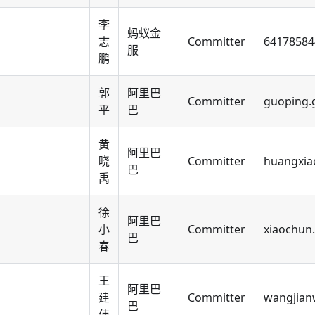
李
蚂蚁金
志
Committer
6417858
服
鹏
郭
阿里巴
Committer
guoping.
平
巴
黄
阿里巴
晓
Committer
huangxia
巴
禹
徐
阿里巴
小
Committer
xiaochun
巴
春
王
阿里巴
建
Committer
wangjian
巴
伟