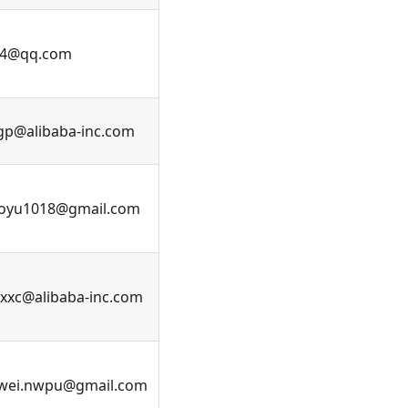
44@qq.com
gp@alibaba-inc.com
oyu1018@gmail.com
.xxc@alibaba-inc.com
wei.nwpu@gmail.com