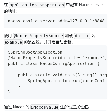
在
中配置 Nacos server
application.properties
的地址：
nacos.config.server-addr=127.0.0.1:8848
使用
加载
为
@NacosPropertySource
dataId
的配置源，并开启自动更新：
example
@SpringBootApplication
@NacosPropertySource(dataId = "example", 
public class NacosConfigApplication {
    public static void main(String[] args
        SpringApplication.run(NacosConfig
    }
}
通过 Nacos 的
注解设置属性值。
@NacosValue