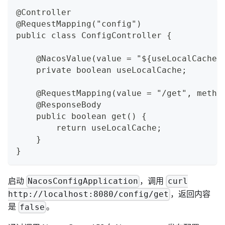
@Controller
@RequestMapping("config")
public class ConfigController {
    @NacosValue(value = "${useLocalCache:
    private boolean useLocalCache;
    @RequestMapping(value = "/get", metho
    @ResponseBody
    public boolean get() {
        return useLocalCache;
    }
}
启动
，调用
NacosConfigApplication
curl
，返回内容
http://localhost:8080/config/get
是
。
false