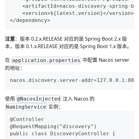
    <artifactId>nacos-discovery-spring-bo
    <version>${latest.version}</version>
</dependency>
注意
：版本
0.2.x.RELEASE
对应的是 Spring Boot 2.x 版
本，版本
0.1.x.RELEASE
对应的是 Spring Boot 1.x 版本。
在
中配置 Nacos server
application.properties
的地址：
nacos.discovery.server-addr=127.0.0.1:884
使用
注入 Nacos 的
@NacosInjected
实例：
NamingService
@Controller
@RequestMapping("discovery")
public class DiscoveryController {