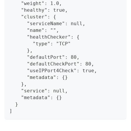
    "weight": 1.0,
    "healthy": true,
    "cluster": {
      "serviceName": null,
      "name": "",
      "healthChecker": {
        "type": "TCP"
      },
      "defaultPort": 80,
      "defaultCheckPort": 80,
      "useIPPort4Check": true,
      "metadata": {}
    },
    "service": null,
    "metadata": {}
  }
]