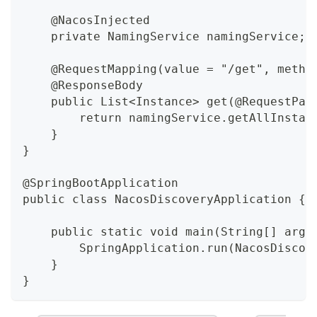
    @NacosInjected
    private NamingService namingService;
    @RequestMapping(value = "/get", metho
    @ResponseBody
    public List<Instance> get(@RequestPar
        return namingService.getAllInstan
    }
}
@SpringBootApplication
public class NacosDiscoveryApplication {
    public static void main(String[] args
        SpringApplication.run(NacosDiscov
    }
}