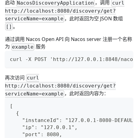
启动
，调用
NacosDiscoveryApplication
curl
http://localhost:8080/discovery/get?
，此时返回为空 JSON 数组
serviceName=example
。
[]
通过调用
Nacos Open API
向 Nacos server 注册一个名称
为
服务
example
curl -X POST 'http://127.0.0.1:8848/nacos
再次访问
curl
http://localhost:8080/discovery/get?
，此时返回内容为：
serviceName=example
[
  {
    "instanceId": "127.0.0.1-8080-DEFAULT
    "ip": "127.0.0.1",
    "port": 8080,