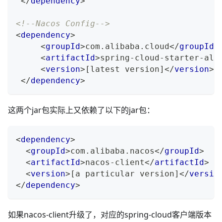
</
dependency
>
<!--Nacos Config-->
<
dependency
>
<
groupId
>
com.alibaba.cloud
</
groupId
>
<
artifactId
>
spring-cloud-starter-ali
<
version
>
[latest version]
</
version
>
</
dependency
>
这两个jar包实际上又依赖了以下的jar包：
<
dependency
>
<
groupId
>
com.alibaba.nacos
</
groupId
>
<
artifactId
>
nacos-client
</
artifactId
>
<
version
>
[a particular version]
</
versio
</
dependency
>
如果nacos-client升级了，对应的spring-cloud客户端版本