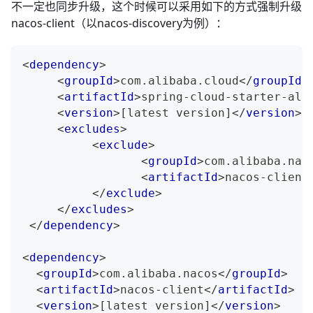
不一定也同步升级，这个时候可以采用如下的方式强制升级
nacos-client（以nacos-discovery为例）：
<
dependency
>
<
groupId
>
com.alibaba.cloud
</
groupId
>
<
artifactId
>
spring-cloud-starter-ali
<
version
>
[latest version]
</
version
>
<
excludes
>
<
exclude
>
<
groupId
>
com.alibaba.nac
<
artifactId
>
nacos-client
</
exclude
>
</
excludes
>
</
dependency
>
<
dependency
>
<
groupId
>
com.alibaba.nacos
</
groupId
>
<
artifactId
>
nacos-client
</
artifactId
>
<
version
>
[latest version]
</
version
>