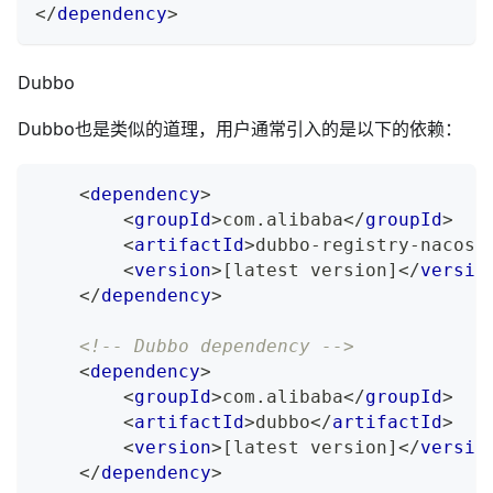
</
dependency
>
Dubbo
Dubbo也是类似的道理，用户通常引入的是以下的依赖：
<
dependency
>
<
groupId
>
com.alibaba
</
groupId
>
<
artifactId
>
dubbo-registry-nacos
<
<
version
>
[latest version]
</
versio
</
dependency
>
<!-- Dubbo dependency -->
<
dependency
>
<
groupId
>
com.alibaba
</
groupId
>
<
artifactId
>
dubbo
</
artifactId
>
<
version
>
[latest version]
</
versio
</
dependency
>