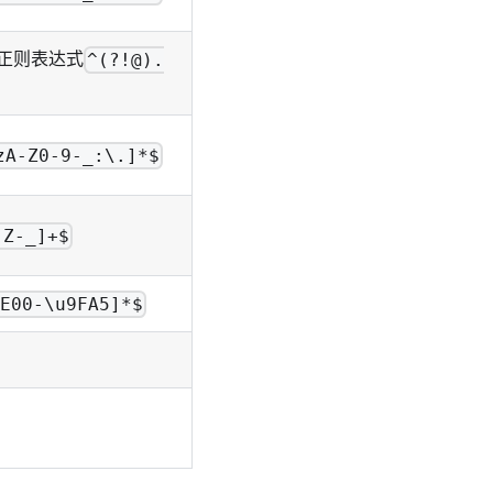
正则表达式
^(?!@).
zA-Z0-9-_:\.]*$
-Z-_]+$
4E00-\u9FA5]*$