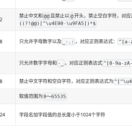
禁止中文和
且禁止以
开头，禁止空白字符，对应
@@
@
2
((?!@@)[^\u4E00-\u9FA5])*$
只允许字母数字以及
，对应正则表达式：
8
_-.:
^[a-
只允许数字字母和
，对应正则表达式
-_
^[0-9a-zA
禁止中文字符和空白字符，对应正则表达式为
8
^[^\u
取值范围为
0～65535
24
字段名加字段值的总长度小于1024个字符