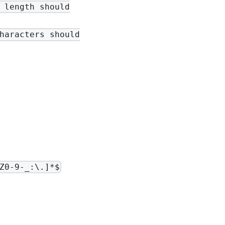
 length should
haracters should
Z0-9-_:\.]*$