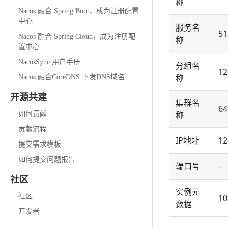
称
Nacos 融合 Spring Boot，成为注册配置
中心
服务名
51
Nacos 融合 Spring Cloud，成为注册配
称
置中心
NacosSync 用户手册
分组名
12
称
Nacos 融合CoreDNS 下发DNS域名
开源共建
集群名
64
称
如何贡献
贡献流程
IP地址
12
提交需求模板
如何提交问题报告
端口号
-
社区
实例元
社区
10
数据
开发者