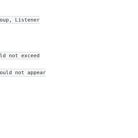
oup, Listener
ld not exceed
ould not appear