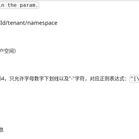
in the param.
eId/tenant/namespace
租户空间）
64，只允许字母数字下划线以及"-"字符，对应正则表达式：
^[
息