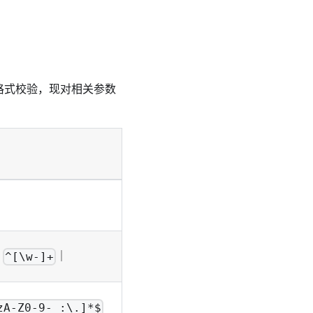
受格式校验，现对相关参数
：
｜
^[\w-]+
zA-Z0-9-_:\.]*$