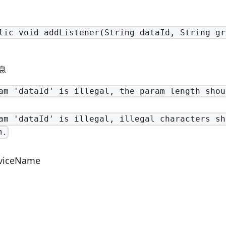
lic void addListener(String dataId, String gr
息
am 'dataId' is illegal, the param length shou
am 'dataId' is illegal, illegal characters sh
m.
rviceName