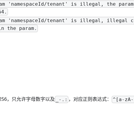
am 'namespaceId/tenant' is illegal, the param
64.
am 'namespaceId/tenant' is illegal, illegal c
in the param.
256，只允许字母数字以及
，对应正则表达式：
_-.:
^[a-zA-