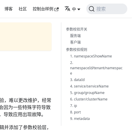
搜索
博客
社区
控制台样例
中
参数校验开关
服务端
客户端
参数校验规则
1. namespaceShowName
2.
namespaceId/tenant/namespac
e
3. dataId
4. service/serviceName
5. group/groupName
6. cluster/clusterName
行校验，难以更改维护，经常
7. ip
会因为一些特殊字符导致
8. port
，导致应用出现故障。
9. metadata
验逻辑并添加了参数校验层，