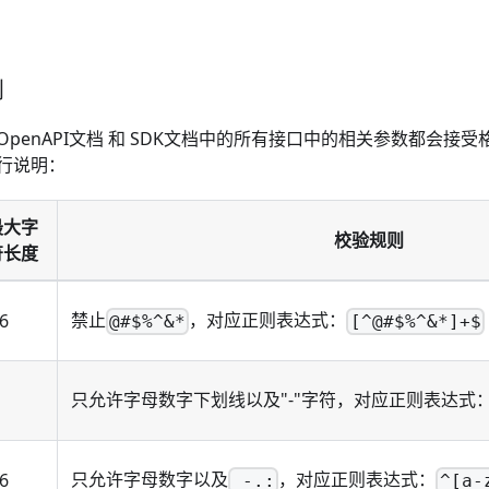
则
penAPI文档 和 SDK文档中的所有接口中的相关参数都会接
行说明：
最大字
校验规则
符长度
禁止
，对应正则表达式：
6
@#$%^&*
[^@#$%^&*]+$
只允许字母数字下划线以及"-"字符，对应正则表达式
只允许字母数字以及
，对应正则表达式：
6
_-.:
^[a-