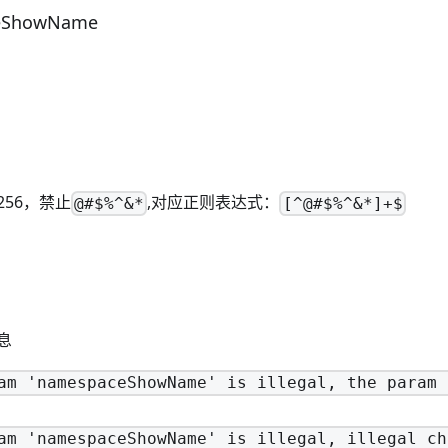
ceShowName
56，禁止
,对应正则表达式：
@#$%^&*
[^@#$%^&*]+$
息
am 'namespaceShowName' is illegal, the param 
am 'namespaceShowName' is illegal, illegal ch