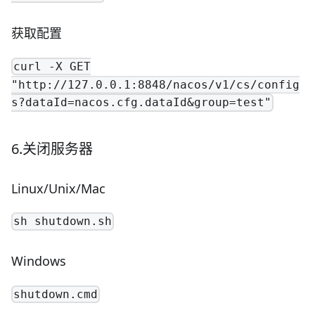
获取配置
curl -X GET
"http://127.0.0.1:8848/nacos/v1/cs/config
s?dataId=nacos.cfg.dataId&group=test"
6.关闭服务器
Linux/Unix/Mac
sh shutdown.sh
Windows
shutdown.cmd