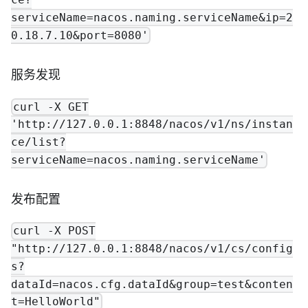
ce?
serviceName=nacos.naming.serviceName&ip=2
0.18.7.10&port=8080'
服务发现
curl -X GET
'http://127.0.0.1:8848/nacos/v1/ns/instan
ce/list?
serviceName=nacos.naming.serviceName'
发布配置
curl -X POST
"http://127.0.0.1:8848/nacos/v1/cs/config
s?
dataId=nacos.cfg.dataId&group=test&conten
t=HelloWorld"