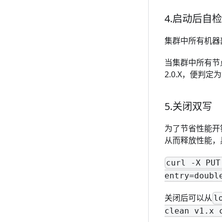
4.启动后自检
集群中所有机器
当集群中所有节点log
2.0.X，便判
5.关闭双写
为了节省性能开
从而释放性能，
curl -X PUT
entry=doubl
关闭后可以从
l
clean v1.x 