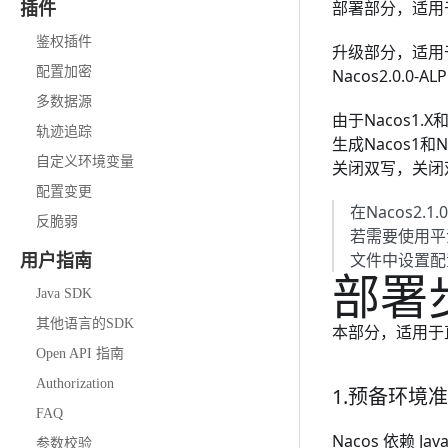
部署部分，适用于
插件
鉴权插件
升级部分，适用于从
配置加密
Nacos2.0
多数据源
由于Nacos1
轨迹追踪
生成Nacos1
自定义环境变量
关闭双写，关闭
配置变更
在Nacos2
反脆弱
若需要使用平滑升
文件中设置配置nac
用户指南
部署
Java SDK
其他语言的SDK
本部分，适用于直
Open API 指南
Authorization
1.预备环境
FAQ
Nacos 依赖
Jav
参数校验