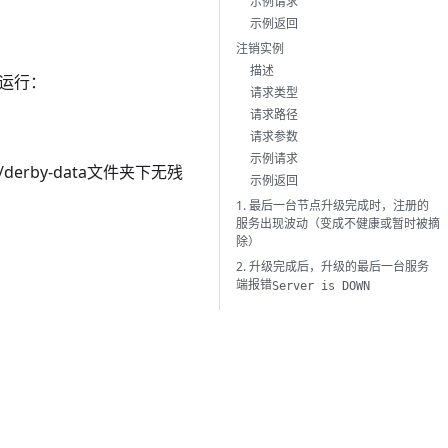
示例请求
示例返回
注销实例
描述
下运行：
请求类型
请求路径
请求参数
示例请求
erby-data文件夹下无残
示例返回
1. 最后一台节点升级完成时，注册的
服务出现波动（变成不健康或暂时被摘
除）
2. 升级完成后，升级的最后一台服务
端报错
Server is DOWN