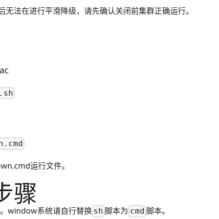
后无法在进行平滑降级，请先确认关闭前集群正确运行。
ac
.sh
n.cmd
own.cmd运行文件。
步骤
例。window系统请自行替换
脚本为
脚本。
sh
cmd