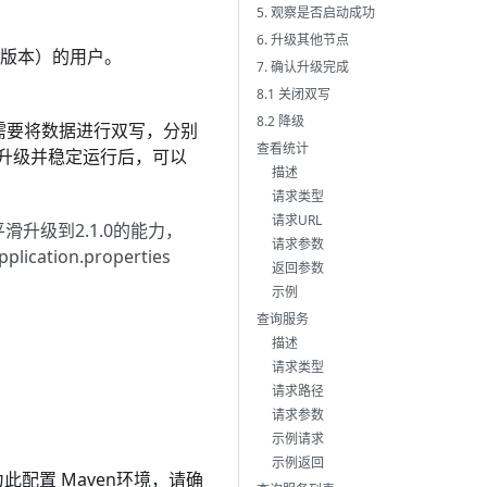
5. 观察是否启动成功
6. 升级其他节点
ETA版本）的用户。
7. 确认升级完成
8.1 关闭双写
8.2 降级
级，需要将数据进行双写，分别
查看统计
群升级并稳定运行后，可以
描述
请求类型
请求URL
平滑升级到2.1.0的能力，
请求参数
tion.properties
返回参数
示例
查询服务
描述
请求类型
请求路径
请求参数
示例请求
示例返回
为此配置
Maven
环境，请确