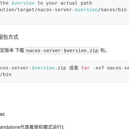
the 
$version
 to your actual path
ution/target/nacos-server-
$version
/nacos/bin
缩包方式
定版本
下载
包。
nacos-server-$version.zip
cos-server-
$version
.zip 或者 
tar
 -xvf nacos-s
/bin
ac
andalone代表着单机模式运行):