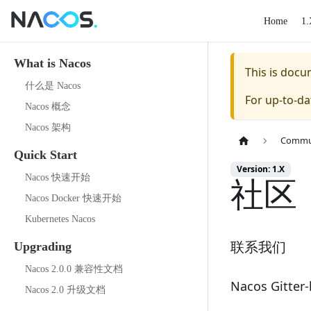
Home
1.
What is Nacos
This is doc
什么是 Nacos
For up-to-d
Nacos 概念
Nacos 架构
Commu
Quick Start
Version: 1.X
社区
Nacos 快速开始
Nacos Docker 快速开始
Kubernetes Nacos
联系我们
Upgrading
Nacos 2.0.0 兼容性文档
Nacos Gitter-
Nacos 2.0 升级文档