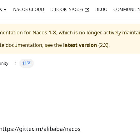
X
NACOS CLOUD
E-BOOK-NACOS
BLOG
COMMUNIT
umentation for
Nacos
1.X
, which is no longer actively mainta
ate documentation, see the
latest version
(
2.X
).
nity
社区
https://gitter.im/alibaba/nacos