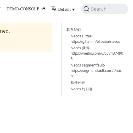
Search
Y
DEMO-CONSOLE
Default
联系我们
ined.
Nacos Gitter-
https://gitter.im/alibaba/nacos
Nacos 微博-
https://weibo.com/u/657437490
8
Nacos segmentfault-
https://segmentfault.com/t/nac
os
邮件列表
Nacos 钉钉群