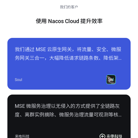
我们的客户
使用 Nacos Cloud 提升效率
我们通过 MSE 云原生网关，将流量、安全、微服
务网关三合一，大幅降低请求链路条数、降低架构
复杂度、运维和故障排查成本，例如降低整个链路
RT 峰值从 500ms 下降至峰值 50ms ，服务发布期
Soul
间 502 降为 0，499 平均降低 10% 等。
MSE 微服务治理以无侵入的方式提供了全链路灰
度、离群实例摘除、微服务治理流量可观测等核心
能力，以更经济的方式、更高效的路径帮助来电科
技在云上快速构建起完整微服务治理体系，有效提
来电科技