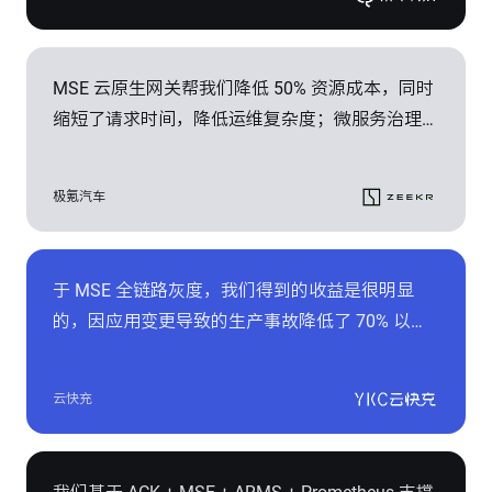
升线上稳定性，保证服务 99.95% 的可用性。
MSE 云原生网关帮我们降低 50% 资源成本，同时
缩短了请求时间，降低运维复杂度；微服务治理中
的全链路灰度方案实现“流量泳道”，做到快速拉起
隔离的开发环境，在提升研发效率的同时节省了一
极氪汽车
笔不菲的成本开销。
于 MSE 全链路灰度，我们得到的收益是很明显
的，因应用变更导致的生产事故降低了 70% 以
上，云快充接入的电桩数量完成了 20 万到 30 万
的增长过程中，平均需求迭代周期从 7 人日降低
云快充
到 4 人日，极大地促进了业务的快速迭代。