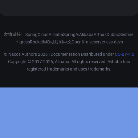
友情链接：
SpringCloudAlibaba
SpringAiAlibaba
Arthas
Dubbo
Sentinel
Higress
RocketMQ
可观测中文
OpenKruise
serverless-devs
© Nacos Authors 2026 | Documentation Distributed under
CC-BY-4.0
Copyright © 2017-2026, Alibaba. All rights reserved. Alibaba has
registered trademarks and uses trademarks.