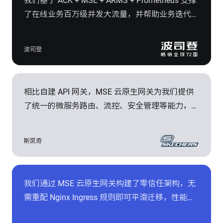
我们基于 ACK + MSE + ARMS + Prometheus 支撑
了在线业务百万级并发大流量，并帮助业务迭代效
率提升 2 倍，因应用变更导致的生产事故也降低
了 70%。
波司登
相比自建 API 网关，MSE 云原生网关为我们提供
了统一的微服务路由、流控、安全管理等能力，方
便内外部多系统间的集成，在开发运维效率、性
能、安全性上表现更加优异。
斯凯奇
我们通过 MSE 云原生网关构建了零信任架构，无
需重配 Nginx Ingress 规则即可平滑迁移，性能提
升 90%，响应时间下降 50% ，并大幅提升业务入