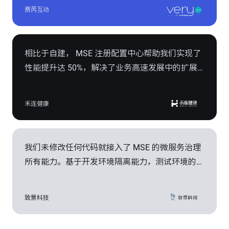
口的稳定及安全性，高效支撑每日 1 亿+粉丝交
费芮互动
互， 4 万+线下门店、每月 3000 万+笔的移动支付
需求。
相比于自建， MSE 注册配置中心帮助我们实现了
性能提升达 50%，解决了业务高速发展中的扩展
性问题，保障全国 200 多个城市、2000 多家医院
体验业务的稳定性超 99.99%。
禾连健康
我们未修改任何代码就接入了 MSE 的微服务治理
所有能力。基于开发环境隔离能力，测试环境的构
建时间由天计算降低到分钟级别，微服务的实施周
期缩短了 30%，加速构建纺织服装纵向一体化的
致景科技
数智化综合服务平台。