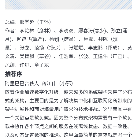
总编：邢学超（于怀）
作者：李艳林（彦林）、李晓双、廖春涛(春少)、孙立(涌
月)、柳遵飞(翼严)、杨翊（席翁）、程露、钱陈（潕
量）、张龙、范扬（扬少）、张斌斌、李志鹏（怀成）、黄
文清、吴援飘（草谷）、任浩军、张波、王建伟（正己）、
风卿、许进、童子龙
推荐序
阿里巴巴合伙人 -蒋江伟（小邪）
随着企业加速数字化升级，越来越多的系统架构采用了分布
式的架构，主要目的是为了解决集中化和互联网化所带来的
架构扩展性和面对海量用户请求的技术挑战。这里面其中有
一个关键点是软负载。因为整个分布式架构需要有一个软负
载来协作各个节点之间的服务在线离线状态、数据一致性、
以及动态配置数据的推送。这里面最简单的需求就是将一个