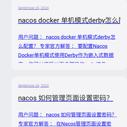
Nacos的压缩包，解压后进入`bin`目录，运行
September 26, 2024
`startup.cmd`脚本以启动Nacos服务器。这个
nacos docker 单机模式derby怎么
过程应该会在命令行窗口显示启动日志。 2.
检查启动日志： 成功启动时，日志中应会有
用户问题 ： nacos docker 单机模式derby怎
明确的成功提示信息，如“Nacos Server
么配置？ 专家官方解答 ： 要配置Nacos
started successfully”。这是判断Nacos是否成
Docker单机模式使用Derby作为嵌入式数据
功启...
库，你可以遵循以下步骤操作： 1. 准备
Nacos Docker镜像： 根据Nacos开源社区提
供的信息，确保你使用的Nacos Docker镜像
September 26, 2024
是支持arm架构的，如果需要，可以选择带有
nacos 如何管理页面设置密码？
`slim`标识的镜像版本，例如`v2.3.1slim`。虽
然这个信息是针对arm架构的，但选择合适的
用户问题 ： nacos 如何管理页面设置密码？
版本原则对所有环境适用。 从获取最新的镜
专家官方解答 ： 在Nacos管理页面设置密