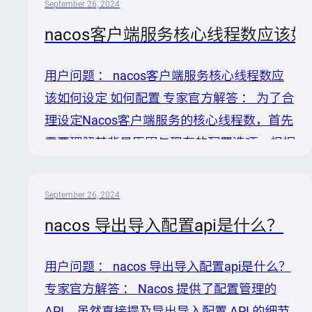
September 26, 2024
析问题原因 1. 网络配置差异：本地能够访问
nacos客户端服务核心线程数应该如
Nacos服务网站，但服务器上无法连接，可能
是因为服务器与Nacos服务器之间的网络配置
用户问题 ： nacos客户端服务核心线程数应
（如防火墙设置、路由规则或DNS解析）存在
该如何设定 如何配置 专家官方解答 ： 为了合
差异。 2. Nacos客户端配置问题：服务器上
理设定Nacos客户端服务的核心线程数，首先
的应用程序可能没有正确配置Nacos客户端参
需要理解其背景原因与现有的配置选项。根据
数，比如错误的服务器地址、端口、命名空
提供的知识，以下是如何设定Nacos客户端服
间...
务核心线程数的步骤及解释： 分析原因： 1.
September 26, 2024
默认配置可能不符合实际需求：Nacos客户端
nacos 导出导入配置api是什么？
默认的服务核心线程数是基于运行环境的CPU
数量动态计算的，可能在某些特定环境下并不
用户问题 ： nacos 导出导入配置api是什么？
理想。 2. 线程数过多或过少的影响：过多可
专家官方解答 ： Nacos 提供了配置管理的
能导致资源竞争激烈，过少则可能无法充分利
API，虽然直接提及导出导入配置 API 的细节