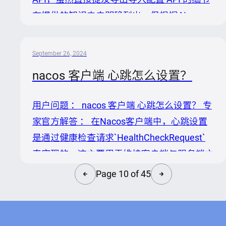
用资源处理请求。 3. 自定义配置的必要性：
在提供的知识中未明确列出，但根据 Nacos
根据应用的实际负载和资源状况，手动设定核
的功能特性，我们可以推测这样的操作可以通
心线程数可以更精...
过其配置管理接口间接实现。下面是如何利用
September 26, 2024
Nacos 配置管理 API 进行配置导出和导入的
nacos 客户端 心跳怎么设置？
一个概览性指导： 导出配置 1. 查询配置: 你可
以使用 Nacos 提供的 OpenAPI 或 SDK 来查询
用户问题 ： nacos 客户端 心跳怎么设置？ 专
指定的配置项。对于每个需要导出的配置，可
家官方解答 ： 在Nacos客户端中，心跳设置
以调用类似于 `getConfig` 的方法，传递对应
是通过健康检查请求`HealthCheckRequest`
的数据标识如 `dataId` 和 `g...
来实现的，这主要用于维持客户端与服务端之
间的连接活跃性，并及时发现失效的连接。根
Page 10 of 45
据提供的知识内容，可以按以下步骤进行心跳
设置的调整： 1. 了解现有配置项： 最大重试
次数：通过配置项