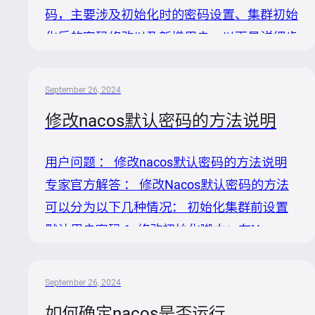
像信息，确认单机模式推荐使用的镜像标签。
码，主要涉及初始化时的密码设置、集群初始
2. 修改配置文件： 在启...
化后的密码修改以及新增用户。以下是详细步
骤： 初始化集群时设置默认用户密码 1. 修改
默认密码脚本：在Nacos初始化前，编辑
September 26, 2024
`${nacos.home}/conf/`目录下的
修改nacos默认密码的方法说明
`mysqlschema.sql`（或`derbyschema.sql`，
取决于你使用的数据库类型），找到关于
用户问题 ： 修改nacos默认密码的方法说明
`users`表的插入语句，将`nacos`的默认密码
专家官方解答 ： 修改Nacos默认密码的方法
替换为加密后的${new_password}。记得使用
可以分为以下几种情况： 初始化集群前设置
BCrypt加密算法对新密码进行加密，可利用
默认用户密码 1. 修改初始化脚本：在Nacos
N...
集群初始化之前，编辑
`${nacos.home}/conf/`目录下的
September 26, 2024
`mysqlschema.sql`（或相应的数据库类型脚
如何确定nacos是否运行