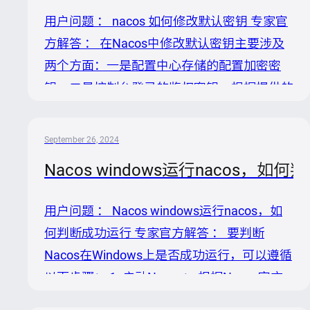
配置更改，因而确实需要在每个节点上执行关
用户问题 ： nacos 如何修改默认密钥 专家官
闭操作以确保整个集群的一致性。 参考解决
方解答 ： 在Nacos中修改默认密钥主要涉及
方案中提到的关闭双写API命令为： ```bash
两个方面：一是配置中心存储的配置加密密
curl X PUT
钥，二是控制台登录的鉴权密钥。根据提供的
'localhost:8848/nacos/v1/ns/operator...
知识内容，我们可以分步骤讨论如何修改这两
类默认密钥。 修改配置中心加密密钥 对于
September 26, 2024
Nacos配置中心存储的配置加密，Nacos提供
Nacos windows运行nacos，如
了配置加密插件，默认采用AES加密算法。若
需修改默认密钥，请遵循以下步骤： 1. 阅读
用户问题 ： Nacos windows运行nacos，如
官方文档：首先，参照Nacos官方文档关于配
何判断成功运行 专家官方解答 ： 要判断
置加密插件的指南]，了解如何自定义加密策
Nacos在Windows上是否成功运行，可以遵循
略。 2. 自定义加密插件：根据文档说明，开
以下步骤： 1. 启动Nacos： 根据Nacos官方
发或调整现有的加密插件以使用自定义的密
文档的，在Windows环境下，通常你会下载
钥。这通常涉及实...