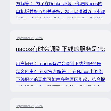
方解答 ： 为了在Docker环境下部署Nacos的
骤如下： 1. 选择加密策略：首先，你需要决
单机版并配置相关鉴权，您可以遵循以下步骤
定采用哪种加密算法来加密Nacos客户端连接
操作： 步骤分析与准备 1. 理解需求：您希望
所需的用户名和密码。常见的加密算法有
基于Docker部署Nacos的单机版本，并开启鉴
AES、BCry...
权功能。这涉及到配置Nacos的核心鉴权参
September 26, 2024
数，确保服务安全。 2. 参考文档：主要依据
nacos有时会调到下线的服务是怎
Nacos官方的Docker部署指南和鉴权配置说
明，具体链接为： 具体部署步骤 1. 获取
用户问题 ： nacos有时会调到下线的服务是
Nacos Docker镜像 从Docker Hub或直接使用
怎么回事？ 专家官方解答 ： 在Nacos中调到
`nacosgroup/nacosserver`镜像进行部署。...
下线服务的现象可能由多种原因引起，结合提
供的知识内容，我们可以分析并提出解决方
案： 原因分析： 1. 服务提供者未彻底关闭或
有额外进程发送心跳：这可能导致Nacos服务
September 26, 2024