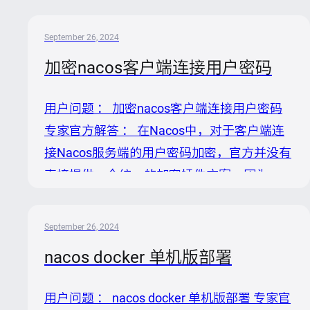
`com.alibaba.nacos.naming.updater`线程不
释放的问题可能由以下几个原因造成： 1.
September 26, 2024
NacosClient实例创建过多：每个
加密nacos客户端连接用户密码
NacosNamingService实例都会有一个或多个
此类线程用于更新服务缓存，过多的
用户问题 ： 加密nacos客户端连接用户密码
NacosNamingService实例会导致这类线程数
专家官方解答 ： 在Nacos中，对于客户端连
量激增。 2. CPU数量误读：应用可能错误地
接Nacos服务端的用户密码加密，官方并没有
识别了运行环境的CPU数量，导致线程数量按
直接提供一个统一的加密插件方案，因为
错误的CPU基数计算，超出预期。...
Nacos客户端本身并不直接读取配置文件中的
敏感信息，如用户名和密码。这些信息通常是
September 26, 2024
用户通过应用程序的代码逻辑，以加密或未加
nacos docker 单机版部署
密的形式加载到`Properties`对象中，随后传
递给Nacos客户端。因此，加密此用户密码的
用户问题 ： nacos docker 单机版部署 专家官
操作应当在客户端应用这一侧完成。 解决步