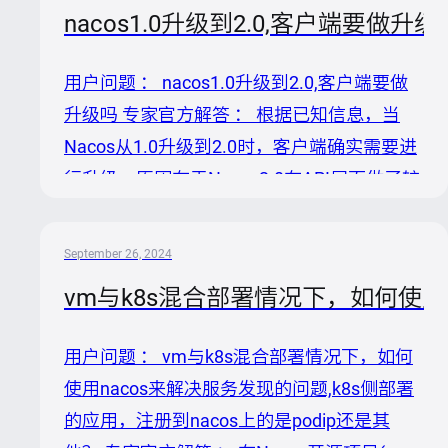
列表中仍显示该服务为在线状态。 2. 推空保
nacos1.0升级到2.0,客户端要做升级
护机制：当服务提供者全部下线，某些客户端
配置可能会触发推空保护，阻止调用不存在的
用户问题 ： nacos1.0升级到2.0,客户端要做
服务。 3. NacosClient或NacosServer版本过
升级吗 专家官方解答 ： 根据已知信息，当
旧：旧版本可能无法快速感知服务实例的变
Nacos从1.0升级到2.0时，客户端确实需要进
化。 4. 客户端或网络问题：NacosClient可能
行升级。原因在于Nacos2.0在API层面做了较
未及时获取到服务实例的最新状...
大调整，包括将大量客户端访问的API由
HTTP切换到gRPC，这导致Nacos1.0和
September 26, 2024
Nacos2.0的API在路径和协议上存在显著差
vm与k8s混合部署情况下，如何使用n
异。尽管Nacos2.X服务端为了兼容性，能够
支持Nacos1.2.0及之后版本的客户端，但这
用户问题 ： vm与k8s混合部署情况下，如何
并不意味着Nacos1.0的客户端可以直接与
使用nacos来解决服务发现的问题,k8s侧部署
Nacos2.0服务端无缝对接。 升级步骤建议 虽
的应用，注册到nacos上的是podip还是其
然提供的知识中没有直接列出客户端升级的具