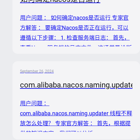
本），找到关于`users`表的插入语句，将默
认密码`nacos`替换为你想要的密码
用户问题 ： 如何确定nacos是否运行 专家官
`${new_password}`。注意，这里的
方解答 ： 要确定Nacos是否正在运行，可以
`${new_password}`需要先经过BCrypt加密。
遵循以下步骤： 1. 检查服务端日志： 首先，
加密密码方法：可以使用Nacos提供的工具类
查看Nacos服务端的日志文件，这通常是诊断
`PasswordE...
服务状态的第一步。日志通常位于Nacos部署
目录下的`logs`文件夹中，主要查看
September 26, 2024
`nacosserver.log`。日志中应有服务启动成功
com.alibaba.nacos.naming.u
的信息，例如“Nacos Server started
successfully”。如果发现启动失败的错误信
用户问题 ：
息，根据错误提示进行相应的故障排查。 2.
com.alibaba.nacos.naming.updater 线程不释
使用HTTP API检查： Nacos提供了一系列的
放怎么处理？ 专家官方解答 ： 首先，根据提
HTTP API，可以通过浏览器或c...
供的知识内容，我们可以分析