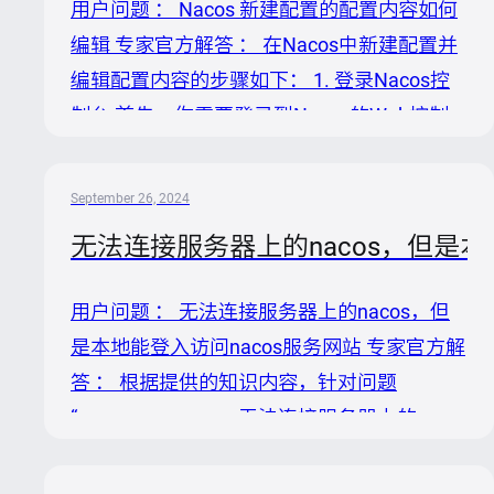
用户问题 ： Nacos 新建配置的配置内容如何
考。 2. 下载与安装 有两种方式获取Nacos：
编辑 专家官方解答 ： 在Nacos中新建配置并
源码方式： ``` git clone...
编辑配置内容的步骤如下： 1. 登录Nacos控
制台 首先，你需要登录到Nacos的Web控制
台。控制台地址通常是
http://your_nacos_server_ip:8848/nacos，其
September 26, 2024
中`your_nacos_server_ip`是Nacos服务器的IP
无法连接服务器上的nacos，但是本
地址，8848是默认端口（如果安装时有更
改，请使用更改后的端口）。 2. 导航至配置
用户问题 ： 无法连接服务器上的nacos，但
管理页面 登录后，在页面左侧菜单栏找到“配
是本地能登入访问nacos服务网站 专家官方解
置管理”选项并点击进入。这是你管理所有配
答 ： 根据提供的知识内容，针对问题
置项的地方。 3. 创建新配...
“nacosopensource 无法连接服务器上的
nacos，但是本地能登入访问nacos服务网
站”，我们可以分析并提出解决步骤如下： 分