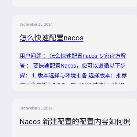
他？ 专家官方解答 ： 在Nacos开源项目(vm
体步骤，但结合N...
与k8s混合部署)的场景下，解决服务发现的问
题，特别是针对K8s部署的应用注册到Nacos
September 26, 2024
上的识别问题，关键在于理解Kubernetes环
怎么快速配置nacos
境的特殊性以及如何适配Nacos的服务注册机
制。 分析问题原因 1. K8s环境特性：
用户问题 ： 怎么快速配置nacos 专家官方解
Kubernetes环境中，Pod IP是动态分配且在
答 ： 要快速配置Nacos，您可以遵循以下步
Pod重启或调度到不同节点时会改变，这与
骤： 1. 版本选择与环境准备 选择版本：推荐
Nacos中临时服务的特性相匹配，因为临时服
使用稳定版本2.3.2，您可以通过访问了解各
务的生命周期与微服务实...
版本详情。 环境准备： 确保您的操作系统为
64位的Linux/Unix/Mac/Windows，推荐使用
September 26, 2024
Linux/Unix/Mac。 安装64位JDK 1.8+，如需
Nacos 新建配置的配置内容如何编
下载，请访问并按照配置JAVA_HOME。 配置
Maven 3.2.x+，下载地址在，配置方法请参