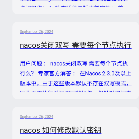
步骤操作： 1. 检查插件与版本兼容性： 首
先，确认Nacos 2.3版本支持PostgreSQL。根
据提供的知识，Nacos从2.2版本开始支持
September 26, 2024
PostgreSQL，因此2.3版本是支持的。您可以
nacos关闭双写 需要每个节点执行
在或中进一步确认兼容性和获取最新信息。
2. 获取PostgreSQL数据库插件： 访问，检查
用户问题 ： nacos关闭双写 需要每个节点执
是否有针对PostgreSQL的现成插件。根据社
行么？ 专家官方解答 ： 在Nacos 2.3.0及以上
区维护情况，可能会直接找到适用于Nacos
版本中，由于这些版本默认不存在双写模式，
2.3的Postgr...
因此无需执行关闭双写的操作。但针对提问中
的“nacos关闭双写需要每个节点执行么？”这
一问题，基于Nacos的运作机制和提供的解决
September 26, 2024
方案，如果是在需要关闭双写的旧版本情况
nacos 如何修改默认密钥
下，关闭双写的操作理论上是针对整个集群的