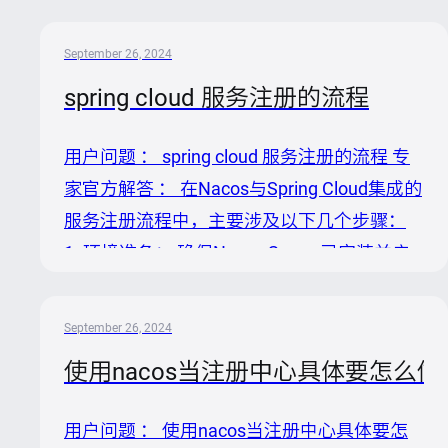
知识内容，以下是使用Nacos进行微服务治理
的详细步骤与说明： 1. 服务发现与注册 Java
September 26, 2024
SDK集成： 1. 初始化配置：创建`Properties`
spring cloud 服务注册的流程
对象，设置`serverAddr`为Nacos服务器地
址，同时根据需要加入用户名和密码进行鉴
用户问题 ： spring cloud 服务注册的流程 专
权。 ```java Properties properties = new
家官方解答 ： 在Nacos与Spring Cloud集成的
Properties(); propert...
服务注册流程中，主要涉及以下几个步骤：
1. 环境准备： 确保Nacos Server已安装并启
动。根据Nacos官方文档或快速入门指南完成
这一步骤。] 2. 添加依赖： 在Spring Cloud项
September 26, 2024
目中，添加
使用nacos当注册中心具体要怎么做
`springcloudstarteralibabanacosdiscovery`依
赖。这将使得Spring Cloud应用能够识别并使
用户问题 ： 使用nacos当注册中心具体要怎
用Nacos作为服务注册与发现的组件。依赖示