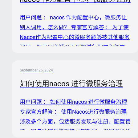
中可能引入的性能开销，如反射、Bean拷贝
及动态SQL解析等非必要操作，确保了更高的
用户问题 ： nacos 作为配置中心，微服务让
运行效率。 2. 直接服务交互：Nacos在服务
别人调用，怎么做？ 专家官方解答 ： 为了使
发现和配置管理上采用直接而高效的方式，没
Nacos作为配置中心的微服务能够被其他服务
有过度封装，从而减少了中间环节的性能损
调用，您可以遵循以下步骤进行配置和部署，
耗，保证了服务调用的快速响应。 3. 健康检
基于提供的Nacos开源信息与集成Spring
查机制：相比...
Cloud的场景： 1. 准备Nacos Server 确保您已
September 26, 2024
安装并启动了Nacos Server。如果尚未进行，
如何使用nacos 进行微服务治理
参考完成这一步骤。 2. 添加依赖 在您的微服
务项目中，添加Spring Cloud Alibaba的Nacos
用户问题 ： 如何使用nacos 进行微服务治理
相关依赖。这包括
专家官方解答 ： 使用Nacos进行微服务治理
`springcloudstarteralibabanacosconfig`和
涉及多个方面，包括服务发现与注册、配置管
`springclou...
理、服务监控与管理等关键功能。根据提供的