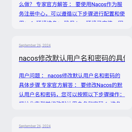
么做？ 专家官方解答 ： 要使用Nacos作为服
例如下，但请注意使用实际的最新版本号替换
务注册中心，可以遵循以下步骤进行配置和使
`${lat...
用： 1. 环境准备： 确保Java环境已安装，因
为Nacos运行需要Java支持。推荐使用Java 8
或更高版本。 下载并安装Nacos Server。你
September 26, 2024
可以从获取最新版本的Nacos服务器，或者直
nacos修改默认用户名和密码的具体
接从下载编译好的包。 2. 启动Nacos
Server： 解压下载的Nacos服务器包。 进入
用户问题 ： nacos修改默认用户名和密码的
`bin`目录，根据你的操作系统选择合适的脚本
具体步骤 专家官方解答 ： 要修改Nacos的默
启动Nacos。对于Linux/Unix/Mac系统，可以
认用户名和密码，您可以按照以下步骤操作：
使用`sh...
初始化集群前修改默认用户名和密码 1. 准备
加密密码：首先，您需要使用BCrypt算法对新
密码进行加密。可以利用Nacos提供的
September 26, 2024