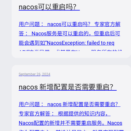
`PasswordEncoderUtil`工具类进行加密。在
nacos可以重启吗？
Java环境中，运行以下代码片段，将`nacos`
替换为您想要设置的新用户名（如果也想修改
用户问题 ： nacos可以重启吗？ 专家官方解
用户名的话），并获取加密后的密码：
答 ： Nacos服务是可以重启的，但重启后可
```java public class Main { public static void
能会遇到如“NacosException: failed to req
mai...
API”这类异常，尤其是在Nacos服务所在的机
器IP发生改变的情况下。根据提供的知识内
容，这里有一些与重启相关的处理步骤和注意
September 26, 2024
事项： 1. 理解重启后的潜在问题：重启
nacos 新增配置是否需要重启？
Nacos服务器后，特别是当服务器IP发生变化
时，由于Nacos内部存储的可能是旧的IP信
用户问题 ： nacos 新增配置是否需要重启？
息，导致微服务在尝试连接Nacos时失败，抛
专家官方解答 ： 根据提供的知识内容，
出“NacosException: failed to req API”异常。
Nacos配置的新增并不需要重启服务。Nacos
2. 未做特殊配置的解决办法...