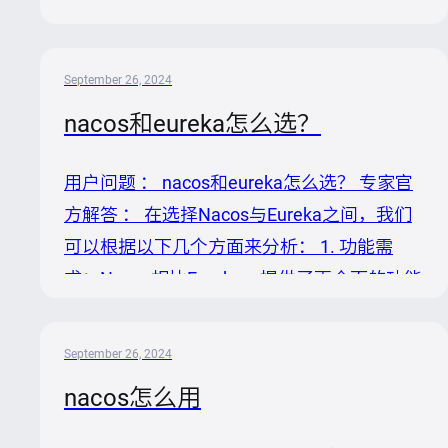
作为配置中心，其设计目的之一就是实现配置
的动态更新，允许应用在运行时获取并应用最
新的配置信息，而无需重启。以下是基于此理
September 26, 2024
解的分析步骤： 1. 配置动态刷新机制：
nacos和eureka怎么选？
Nacos客户端通过订阅(dataId, group)对应的
配置，当Nacos服务器上的配置发生变更时，
用户问题 ： nacos和eureka怎么选？ 专家官
会向已订阅的客户端推送更新。客户端收到更
方解答 ： 在选择Nacos与Eureka之间，我们
新后，理论上应自动应用这些新配置，这一过
可以根据以下几个方面来分析： 1. 功能需
程不需要重启应用程序。 2. 问题排查逻辑回
求：Nacos相比Eureka，提供了更全面的功能
顾：在遇到配置无法动态刷新的问题时，首先
集。它不仅支持服务发现和注册，还集成了配
应检查网络连...
置管理、消息总线等特性。如果你的项目需要
September 26, 2024
动态配置管理或更复杂的服务治理能力，
nacos怎么用
Nacos可能是更优选择。 2. 可靠性与多数据
中心支持：Nacos支持配置多个注册中心实