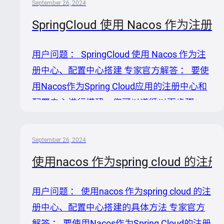
September 26, 2024
控制台界面。根据实际情况，地址中的IP和端
SpringCloud 使用 Nacos 作
口可能有所不同。 2. 定位到服务管理页面：
登录控制台后，在菜单栏中找到“服务管理”或
用户问题 ： SpringCloud 使用 Nacos 作为注
者“服务列表”选项，点击进入。这里会展示当
册中心、配置中心搭建 专家官方解答 ： 要使
前命名空间下所有已注册的服务及其分组信
用Nacos作为Spring Cloud应用的注册中心和
息。 3. 选择需要修改分组的服务： ...
配置中心进行搭建，您可以遵循以下步骤：
1. 环境准备 确保Nacos Server已启动：首
先，您需要下载并启动Nacos Server。根据操
September 26, 2024
作指南完成此步骤。 2. 添加依赖 对于Spring
使用nacos 作为spring clou
Cloud应用，添加
`springcloudstarteralibabanacosdiscovery`和
用户问题 ： 使用nacos 作为spring cloud 的注
`springcloudstarteralibabanacosconfig`依赖
册中心、配置中心搭建的具体方法 专家官方
到您的项目中。这些依赖...
解答 ： 要使用Nacos作为Spring Cloud的注册