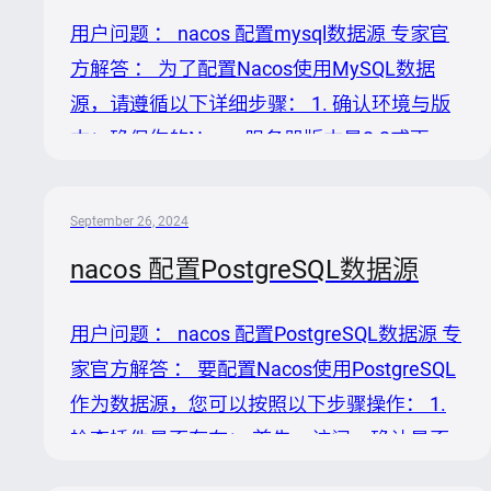
2.2版本起通过插件机制支持了包括
用户问题 ： nacos 配置mysql数据源 专家官
PostgreSQL、Oracle在内的更多数据库。您
方解答 ： 为了配置Nacos使用MySQL数据
可以在检查是否有适用于您数据库的现成插
源，请遵循以下详细步骤： 1. 确认环境与版
件。 2. 创建数据库实例：在您选择的数据库
本：确保你的Nacos服务器版本是2.2或更
系统中创建一个新的数据库实例，用于存...
高，因为从Nacos 2.2版本开始，才正式支持
除MySQL和Derby之外的其他数据库类型，包
September 26, 2024
括通过插件方式支持MySQL。 2. 访问插件仓
nacos 配置PostgreSQL数据源
库：虽然Nacos官方默认支持MySQL，无需
额外插件，但你仍然可以查看以获取最新的信
用户问题 ： nacos 配置PostgreSQL数据源 专
息或针对特定需求的插件。 3. 配置数据库：
家官方解答 ： 要配置Nacos使用PostgreSQL
在MySQL服务器上创建一个用于Nacos的数
作为数据源，您可以按照以下步骤操作： 1.
据库实例，并记录下数据库的URL、用户名和
检查插件是否存在： 首先，访问，确认是否
密码。 4. 修改N...
有现成的PostgreSQL数据库插件。根据提供