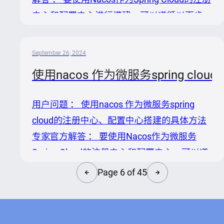
中心和配置中心进行搭建，可以遵循以下步
骤： 1. 环境准备与依赖添加 下载并启动
Nacos Server：首先，确保你已按照的指引下
September 26, 2024
载并启动了Nacos Server。默认情况下，
使用nacos 作为微服务spring 
Nacos运行在`127.0.0.1:8848`。 添加Maven
依赖：在你的Spring Cloud项目中，添加
用户问题 ： 使用nacos 作为微服务spring
Nacos相关的Spring Cloud Starter依赖。对于
cloud的注册中心、配置中心搭建的具体方法
Spring Cloud Alibaba集成...
专家官方解答 ： 要使用Nacos作为微服务
Spring Cloud的注册中心和配置中心，可以遵
循以下步骤进行搭建： 1. 环境准备与Nacos
Page 6 of 45
Server启动 下载与启动Nacos Server 首先，
确保您已下载并启动了Nacos Server。如果您
还没有这样做，请参照进行操作。 2. 添加依