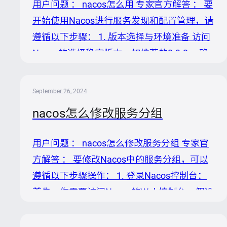
用户问题 ： nacos怎么用 专家官方解答 ： 要
例，这提高了系统的可用性和可靠性，特别适
开始使用Nacos进行服务发现和配置管理，请
合需要在多数据中心部署的场景。而Eureka
遵循以下步骤： 1. 版本选择与环境准备 访问
的高可用需依赖额外的部署策略或第三方工
Nacos的选择稳定版本，如推荐的2.3.2。 确
具。因此，如果你的系统对服务注册的高可用
保环境满足要求： 操作系统：64位
性和跨数据...
Linux/Unix/Mac/Windows，推荐
September 26, 2024
Linux/Unix/Mac。 Java：安装64位JDK
nacos怎么修改服务分组
1.8+，。 Maven（仅构建时需要）：安装
Maven 3.2.x+， & 。 2. 获取Nacos 通过源码
用户问题 ： nacos怎么修改服务分组 专家官
```shell git clone
方解答 ： 要修改Nacos中的服务分组，可以
https://github.com/alibaba/nac...
遵循以下步骤操作： 1. 登录Nacos控制台：
首先，你需要访问Nacos的Web控制台。假设
你的Nacos服务已经在本地启动，通常可以通
过访问 `http://127.0.0.1:8848/nacos` 来打开