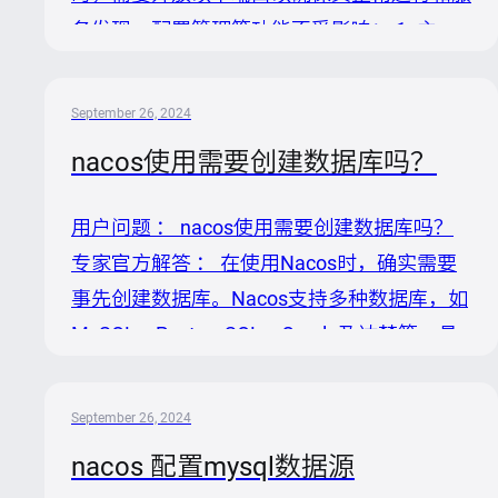
务发现、配置管理等功能不受影响： 1. 主
HTTP端口（默认8848）：这是Nacos客户
端、控制台以及OpenAPI使用的端口，用于处
September 26, 2024
理HTTP请求。 2. 客户端gRPC端口（默认
nacos使用需要创建数据库吗？
9848）：用于客户端通过gRPC协议向服务端
发起连接和请求。 3. 服务端gRPC端口（默认
用户问题 ： nacos使用需要创建数据库吗？
9849）：虽然主要用于服务间同步，但在某
专家官方解答 ： 在使用Nacos时，确实需要
些场景下可能也需要此端口开放。 4. Jraft请
事先创建数据库。Nacos支持多种数据库，如
求服务端端口（默认7848）：用于处理服务
MySQL、PostgreSQL、Oracle及达梦等，具
端间的Raft相关请求，确保集群的...
体取决于您的选择。以下是基于Nacos开源信
息的操作步骤概述： 1. 确定数据库类型：根
September 26, 2024
据您的需求和环境，选择一个受支持的数据库
nacos 配置mysql数据源
类型。Nacos官方默认支持MySQL，并且从