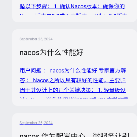
应该是可用的，所以这一步通常不需要执行。
循以下步骤： 1. 确认Nacos版本：确保你的
3. 放置插件： 将下载的Postgr...
Nacos版本是2.2或更高版本，因为从2.2版本
开始，Nacos才开始支持包括达梦在内的多种
数据库。 2. 检查已有插件：访问，查看是否
September 26, 2024
有现成的达梦数据库插件。根据Nacos开源信
nacos为什么性能好
息，达梦数据库的支持已经被纳入官方考虑，
因此可能已有社区贡献的插件可用。 3. 准备
用户问题 ： nacos为什么性能好 专家官方解
插件： 如果找到达梦数据库插件，按照仓库
答 ： Nacos之所以具有较好的性能，主要归
中的说明文档下载并准备插件。 若未找到，
因于其设计上的几个关键决策： 1. 轻量级设
你需要自行开发达梦数据库的数据源插件。开
计：Nacos避免使用诸如ORM或JPA这样的重
发指南可参考：。 4. 部...
量级框架来访问数据库，而是直接采用JDBC
结合连接池的方式。这样做有效减少了依赖，
September 26, 2024
降低了部署包的大小，同时规避了ORM框架
nacos 作为配置中心，微服务让别