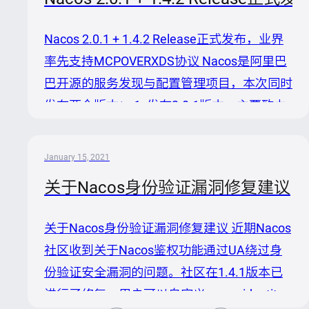
文档 社区讨论 多语言实现 周边生态产品结合
积极参与将可以获得Nacos社区赠送的精美小
Nacos 2.0.1 + 1.4.2 Release正式发布，业界
礼品～ About Nacos Nacos 致力于帮助您发
率先支持MCPOVERXDS协议 Nacos是阿里巴
现、配置和管理微服务。Nacos 提供了一组
巴开源的服务发现与配置管理项目，本次同时
简单易用的特性集，帮助您快速实现动态服
发布两个版本： 1. 发布2.0.1版本，主要致力
务...
于支持MCPOVERXDS协议，解决Nacos与
Istio数据服务同步问题。 1. 发布1.4.2版本，
January 15, 2021
极大增强k8s环境中JRaft集群Leader选举的
关于Nacos身份验证漏洞修复建议
稳定性。 Nacos 2.0.1 2.0.1主要变更为： 1.
在nacosistio插件及模块中，支持
关于Nacos身份验证漏洞修复建议 近期Nacos
MCPOVERXDS协议，解决Nacos与Istio数据
社区收到关于Nacos鉴权功能通过UA绕过身
服务同步问题。 2. 增强了Jraft协议在k8s环境
份验证安全漏洞的问题。社区在1.4.1版本已
中的...
进行了修复。用户可以自定义server identity