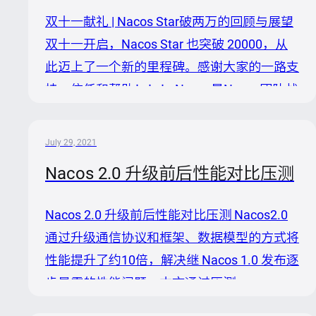
一组简单易用的特性集，可以帮助您快速实现
双十一献礼 | Nacos Star破两万的回顾与展望
动态服务发现，服务配置，服务元数据及流量
双十一开启，Nacos Star 也突破 20000，从
管理，让您更敏捷和容易地构建，交付和管理
此迈上了一个新的里程碑。感谢大家的一路支
微服务平台。Nacos 是构建以“服务”为中心的
持、信任和帮助！！！ Nacos是Nacos团队战
现代应用架构（例如微服务范式、云...
略的重要一环，它是一个更易于构建云原生生
态的动态服务发现、配置管理和服务管理平
July 29, 2021
台，它起源于阿里巴巴内部经过十年双十一洪
Nacos 2.0 升级前后性能对比压测
峰考验的VIPServer/Configserver/Diamond三
款产品，沉淀了简单易用、稳定可靠、性能卓
Nacos 2.0 升级前后性能对比压测 Nacos2.0
越的核心竞争力，为广大开源用户提供了经过
通过升级通信协议和框架、数据模型的方式将
经过充分生产验证过的服务注册与配置中心产
性能提升了约10倍，解决继 Nacos 1.0 发布逐
品。 截止目前，Nacos已发布40个迭代版
步暴露的性能问题。本文通过压测
本，无缝支持Dubbo/Spr...
Nacos1.0，Nacos1.0升级Nacos2.0过程中，