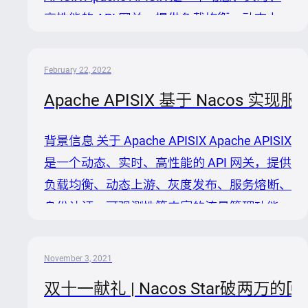
高性能的 API 网关，提供负载均衡、动态上
游、灰度发布、服务熔断、身份认证、可观测
性等丰富的流量管理功能。Apache APISIX 不
February 22, 2022
仅拥有众多实用的插件，而且支持插件动态变
Apache APISIX 基于 Nacos 实现
更和热插拔。 关于 Nacos Nacos 是阿里巴巴
开源的一个易于使用的动态服务发现、配置和
背景信息 关于 Apache APISIX Apache APISIX
服务管理平台。它提供了一组简单易用的特性
是一个动态、实时、高性能的 API 网关，提供
集，可以帮助您快速实现动态服务发现，服务
负载均衡、动态上游、灰度发布、服务熔断、
配置，服务元数据及流量管理，让您更敏捷和
身份认证、可观测性等丰富的流量管理功能。
容易地构建，交付和管理...
Apache APISIX 不仅拥有众多实用的插件，而
且支持插件动态变更和热插拔。 关于 Nacos
November 3, 2021
Nacos 是阿里巴巴开源的一个易于使用的动
双十一献礼 | Nacos Star破两万
态服务发现、配置和服务管理平台。它提供了