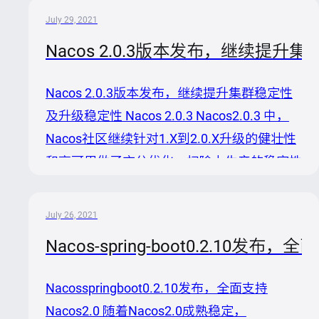
Nacos2.0 进行全面性能对比，直观的展示
July 29, 2021
Nacos2.0所带来的性能提升。 压测准备 环境
Nacos 2.0.3版本发布，继续提
准备 为了方便Nacos部署升级和展示核心性
能指标，我们是从中购买的一个2核CPU+4G
Nacos 2.0.3版本发布，继续提升集群稳定性
内存的三节点Nacos集群。 压测模型 为了展
及升级稳定性 Nacos 2.0.3 Nacos2.0.3 中，
示不同规模下的系统表现，我们采用逐步增压
Nacos社区继续针对1.X到2.0.X升级的健壮性
的方式进行压测，将压力分为3个批次进行逐
和高可用做了充分优化，扫除上生产的稳定性
步启动，并观察每个批次...
忧虑；Java/Springboot/Golang/C/Cpp多语
言客户端也全面支持Nacos2.0，拉齐多语言
July 26, 2021
代差；并且优化了大量控制台UI的易用功能，
Nacos-spring-boot0.2.10发布，全
提升用户使用效率。 主要变更内容如下： ```
Features [6384] Add redo feature for nacos
Nacosspringboot0.2.10发布，全面支持
client naming. Enhancement [1469] Add c...
Nacos2.0 随着Nacos2.0成熟稳定，