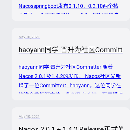
Nacosspringboot发布0.1.10、0.2.10两个核
心版本，全面支持了Nacos2.0，同时支持自
动识别配置类型注入能力，修复了高并发场景
下数据一致性问题。 ```java com.alibaba.boot
May 10, 2021
nacosconfigspringbootstarter 0.2.10 ```
haoyann同学 晋升为社区Committer
Nacosspringboot老用户，将相关maven依赖
进行如下替换，即可快速升级。 本文将系统
haoyann同学 晋升为社区Committer 随着
介绍新版本增强能力，并且以一次生产环境的
Nacos 2.0.1及1.4.2的发布， Nacos社区又新
配置管理项目构建过程为例...
增了一位Committer：haoyann，这位同学在
推进多数据源支持、鉴权及安全性、配置模块
优化与完善等内容中作出许多贡献，并积极参
与社区讨论。 Nacos社区欢迎更多愿意参与
May 10, 2021
共建的小伙伴加入，包括但不限于： 源代码
Nacos 2.0.1 + 1.4.2 Relea