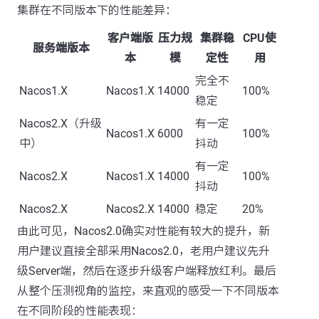
集群在不同版本下的性能差异：
客户端版
压力规
集群稳
CPU使
服务端版本
本
模
定性
用
完全不
Nacos1.X
Nacos1.X
14000
100%
稳定
Nacos2.X（升级
有一定
Nacos1.X
6000
100%
中）
抖动
有一定
Nacos2.X
Nacos1.X
14000
100%
抖动
Nacos2.X
Nacos2.X
14000
稳定
20%
由此可见，Nacos2.0确实对性能有较大的提升，新
用户建议直接全部采用Nacos2.0，老用户建议先升
级Server端，然后在逐步升级客户端释放红利。最后
从整个压测视角的监控，来直观的感受一下不同版本
在不同阶段的性能表现：