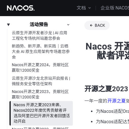
文档
企业版 NACO
活动预告
BACK
云原生开源开发者沙龙 | AI 应用
工程化专场杭州站邀您参会
Nacos 
新趋势、新开源、新实践｜云栖
大会 AI 原生应用架构专场邀您参
献者评
会
Nacos开源之夏2024，贡献社区
赢取12000奖金
云原生开源沙龙北京站开启报名 |
微服务安全零信任架构
开源之夏2023
Nacos开源之夏2023，贡献社区
赢取12000奖金
一年一度的
开源之夏
Nacos 开源之夏2023来袭、
Nacos2022年度优秀贡献者评
为Nacos适配Or
选及阿里巴巴开源开发者回馈活
为Nacos适配
动开启