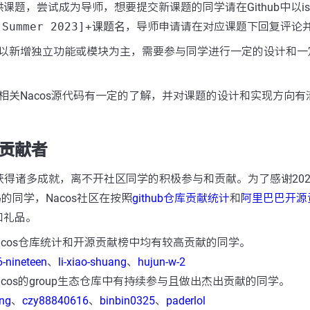
课题，尝试成为导师，想要提交新课题的同学请在Github中以is
[Summer 2023]+课题名
，导师申请请在对应课题下回复评论
以新增独立功能或模块为主，需要参与同学进行一定的设计和一
相关Nacos源代码有一定的了解，并对课题的设计和实现方向有
秀贡献者
22年获得诸多成就，离不开社区同学的积极参与和贡献。为了感谢20
码的同学，Nacos社区在按照
github仓库贡献统计
和
阿里巴巴开源
和礼品。
acos仓库统计和开源贡献榜中均有较高贡献的同学。
-nineteen
、
li-xiao-shuang
、
hujun-w-2
cos的group生态仓库中有持续参与且做出杰出贡献的同学。
ng
、
czy88840616
、
binbin0325
、
paderlol