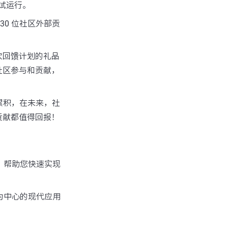
始试运行。
30 位社区外部贡
本次回馈计划的礼品
社区参与和贡献，
断累积，在未来，社
贡献都值得回报！
集，帮助您快速实现
”为中心的现代应用