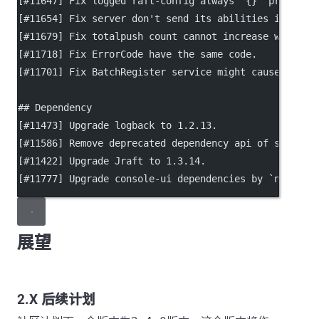
[
#11647
] Fix logged raft-config always 
`{}`
 problem.
[
#11654
] Fix server don't send its abilities if clie
[
#11679
] Fix totalpush count cannot increase when pu
[
#11718
] Fix ErrorCode have the same code.
[
#11701
] Fix BatchRegister service might cause distr
## Dependency
[
#11473
] Upgrade logback to 1.2.13.
[
#11586
] Remove deprecated dependency api of spring 
[
#11422
] Upgrade Jraft to 1.3.14.
[
#11777
] Upgrade console-ui dependencies by 
`npm aud
展望
2.X 后续计划