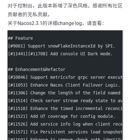
对于控制台，此版本新增了深色风格。感谢所有社区
贡献者的无私贡献。
关于Nacos2.3.1的详细change log，请查看：
## Feature
[
#9001
] Support snowFlakeInstanceId by SPI.
[
#11441
][
#11708
] Add console UI Dark mode.
## Enhancement&Refactor
[
#10846
] Support metricsfor grpc server executor and
[
#11053
] Enhance Nacos Client Failover Logic.
[
#11306
] Change the length of the field named resour
[
#11514
] Check server stream ready state to avoid by
[
#11518
] Enhance the timed incremental reconciliatio
[
#11521
] Add UT coverage for config module.
[
#11526
] Add service info log when client receive se
[
#11571
] Fix Persistent services load snapshot will 
[
#11601
] Enhance to remove check auth identity key a