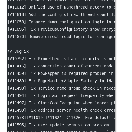
[
#11612
] Unified use of NameThreadFactory to create 
[
#11618
] Add the config of max thread count for clie
[
#11658
] Enhance dump configuration logic to reduce 
[
#11695
] Fix PreviousConfigHistory show encrypted co
[
#11670
] Remove direct read logic for configuration 
## BugFix
[
#10752
] Fix Prometheus sd api security is not compa
[
#11416
] Fix connection count of current node is not
[
#11459
] Fix RowMapper is required problem in embedd
[
#11489
] Fix PageHandlerAdapterFactory initHandlerAd
[
#11493
] Fix service name group check in nacos clien
[
#11494
] Fix Login api request frequently when disab
[
#11497
] Fix ClassCastException when 
`nacos.plugin.d
[
#11499
] Fix address server health check error.
[
#11573
][
#11619
][#11624][#11626] Fix default control
[
#11595
] Fix user update permission problem.