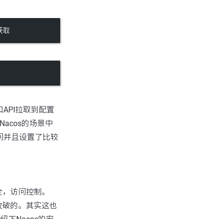
获取
口API拉取到配置
acos的场景中
访问并且设置了比较
全，访问控制。
攻破的。其实这也