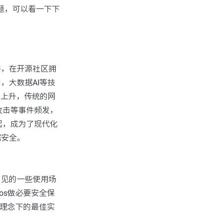
题，可以看一下下
件，在开源社区拥
，大数据AI等技
性上升，传统的网
攻击等事件频发，
起，成为了现代化
据安全。
常见的一些使用场
os做必要安全保
任理念下的最佳实