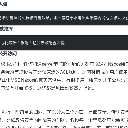
被入侵
os服务端所部署的机器被外部攻破，那么存在于本地磁盘缓存内的也会被明文
被拖库
的中心化数据库被拖库也会导致配置泄露
可公开访问
启权限访问，任何知道server节点IP地址的人都可以通过Nacos接
s服务端的节点设置了比较宽泛的ACL规则，这两种情况在用户使用N
业化MSE Nacos的真实案例中，有很多用户给实例开了公网
况下没有开启鉴权，这些都是风险比较高的场景。
题进行一些简单的归纳，可以分为三个方面，存储安全，传输安
设，比如忽略安全内网隔离的问题，假设每一个环境都可能会被