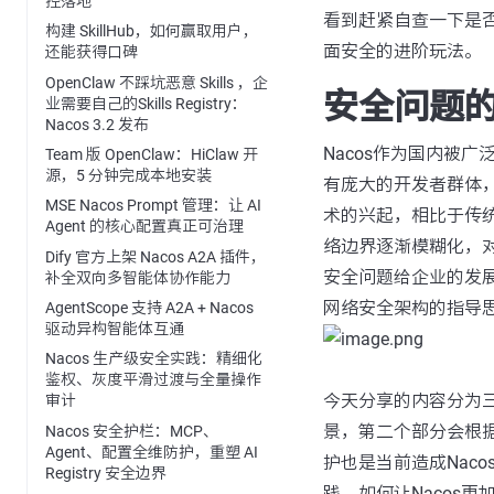
控落地
看到赶紧自查一下是
构建 SkillHub，如何赢取用户，
面安全的进阶玩法。
还能获得口碑
OpenClaw 不踩坑恶意 Skills ，企
安全问题
业需要自己的Skills Registry：
Nacos 3.2 发布
Nacos作为国内被
Team 版 OpenClaw：HiClaw 开
源，5 分钟完成本地安装
有庞大的开发者群体，
MSE Nacos Prompt 管理：让 AI
术的兴起，相比于传
Agent 的核心配置真正可治理
络边界逐渐模糊化，
Dify 官方上架 Nacos A2A 插件，
安全问题给企业的发
补全双向多智能体协作能力
网络安全架构的指导思
AgentScope 支持 A2A + Nacos
驱动异构智能体互通
Nacos 生产级安全实践：精细化
鉴权、灰度平滑过渡与全量操作
今天分享的内容分为三
审计
景，第二个部分会根据
Nacos 安全护栏：MCP、
Agent、配置全维防护，重塑 AI
护也是当前造成Nac
Registry 安全边界
践，如何让Nacos