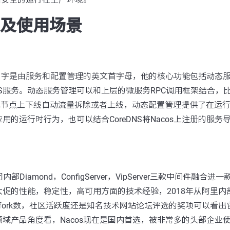
发展及使用场景
的名字是由服务和配置管理的英文首字母，他的核心功能包括动态
S服务。动态服务管理可以和上层的微服务RPC调用框架结合，比如S
bo等实现节点上下线自动流量拆除或者上线，动态配置管理提供了在运
的运行时行为，也可以结合CoreDNS将Nacos上注册的服务
内部Diamond，ConfigServer，VipServer三款中间件融合
促的性能，稳定性，高可用方面的技术经验，2018年从阿里内
ar数，fork数，社区活跃度还是知名技术网站论坛评选的奖项可以看
域产品角度看，Nacos现在是国内首选，被非常多的头部企业