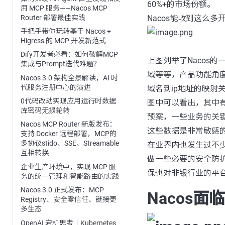
60%+的市场份额。
用 MCP 服务——Nacos MCP
Router 部署最佳实践
Nacos能收到这么
手把手带你玩转基于 Nacos +
Higress 的 MCP 开发新范式
Dify开发者必看：如何破解MCP
上图列举了Nacos
集成与Prompt迭代难题？
域等等，产品功能角
Nacos 3.0 架构全景解读，AI 时
代服务注册中心的演进
域名到ip地址的映
0代码改动实现应用运行时数据
图中可以看出，其中
库密码无损轮转
预案，一些业务的关
Nacos MCP Router 新版发布：
这些数据是非常敏感
支持 Docker 远程部署，MCP的
多协议stido、SSE、Streamable
在业界内也发生过不少
互相转换
做一些必要的安全防
企业生产环境中，实现 MCP 服
保也对非银行业的平
务的统一管理和智能路由的实践
Nacos 3.0 正式发布：MCP
Nacos
Registry、安全零信任、链接更
多生态
OpenAI 宕机思考｜Kubernetes