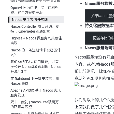
微服务动态配置服务的全面突破
Nacos服务端
OpenAI 国内停服，除了停机迁
移，这个方案更平滑
   如果Nac
Nacos 安全零信任实践
持久化层数据库
Nacos Controller 项目开源，支
持与Kubernetes互通配置
    配置存储
Higress + Nacos 微服务网关最佳
实践
Nacos服务端
Nacos 的一条注册请求会经历什
么？
Nacos服务端没有开
我们总结了3大使用建议，并首
内容，或者对Naco
次公开 Nacos3.0 规划图 | Nacos
都比较常见，比如在商
开源4周年
宽泛的ACL规则的情
在 Rainbond 中一键安装高可用
Nacos 集群
Apache APISIX 基于 Nacos 实现
服务发现
我们对以上的几个问
双十一献礼 | Nacos Star破两万
上面我们做了几个假
的回顾与展望
Nacos 2.0 升级前后性能对比压