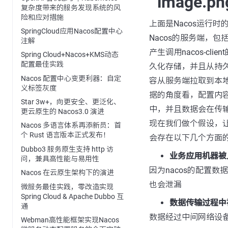
复杂度带来的服务发现系统的风
险和应对措施
上面是Nacos运行时
SpringCloud应用Nacos配置中心
Nacos的服务端，包
注解
产生调用nacos-cli
Spring Cloud+Nacos+KMS动态
配置最佳实践
久化存储，并且从持久
Nacos 配置中心变更利器：自定
容从服务端拉取到本
义标签灰度
据的角度看，配置内
Star 3w+，向更安全、更泛化、
中，并且数据会在传
更云原生的 Nacos3.0 演进
现在我们做个假设，
Nacos 多语言体系再添新员：首
个 Rust 语言版本正式发布！
会存在以下几个方面
Dubbo3 服务原生支持 http 访
业务应用机器被
问，兼具高性能与易用性
因为nacos的配置
Nacos 在云原生架构下的演进
也会泄漏
微服务最佳实践，零改造实现
Spring Cloud & Apache Dubbo 互
数据传输过程中
通
数据经过中间网络设
Webman高性能框架实现Nacos