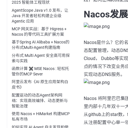
2025 智能体工程现状
AgentScope Java v1.0 发布，让
Nacos
Java 开发者轻松构建企业级
Agentic 应用
MCP 网关实战：基于 Higress +
Nacos 的零代码工具扩展方案
Nacos是什么？它
基于Spring AI Alibaba + Nacos的
分布式Multi-Agent构建指南
态配置管理，动态DN
分布式 Multi Agent 安全高可用探
Cloud， Dub
索与实践
点的情况下改变业务应用
函数计算 ✖️ MSE Nacos : 轻松托
实现动态DNS服务。
管你的MCP Sever
阿里云发布《AI 原生应用架构白
皮书》
配置驱动的动态Agent架构网
Nacos 将阿里巴巴集团
络：实现高效编排、动态更新与
智能治理
里内部十几年双十一大
使用 Nacos + HiMarket 构建MCP
从github上的st
私有市场
从注册配置中心单一领
如何实现 AI Agent 自主发现和使