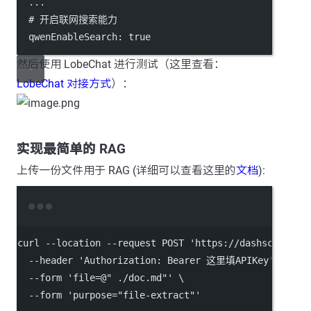
...
# 开启联网搜索能力
qwenEnableSearch
: 
true
然后使用 LobeChat 进行测试（这里查看：
LobeChat 对接方式
）：
实现最简单的 RAG
上传一份文件用于 RAG (详细可以查看这里的
文档
):
Terminal window
curl
--location
--request
POST
'https://dashscope.al
--header
'Authorization: Bearer 这里填APIKey'
\
--form
'file=@" ./doc.md"'
\
--form
'purpose="file-extract"'