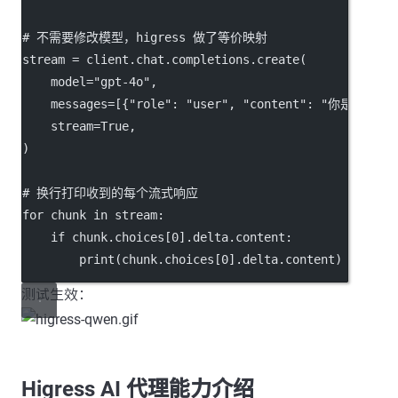
# 不需要修改模型，higress 做了等价映射
stream 
=
 client.chat.completions.create(
model
=
"gpt-4o"
,
messages
=
[{
"role"
: 
"user"
, 
"content"
: 
"你是谁"
}],
stream
=
True
,
)
# 换行打印收到的每个流式响应
for
 chunk 
in
 stream:
if
 chunk.choices[
0
].delta.content:
print
(chunk.choices[
0
].delta.content)
测试生效：
Higress AI 代理能力介绍