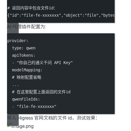
# 返回内容中包含文件id：
{
"id"
:
"file-fe-xxxxxxx"
,
"object"
:
"file"
,
"bytes"
:5966
AI 代理插件配置为:
provider
:
type
: 
qwen
apiTokens
:
  - 
"你自己的通义千问 API Key"
modelMapping
:
# 映射配置省略
...
# 在这里配置上面返回的文件id
qwenFileIds
:
  - 
"file-fe-xxxxxxx"
导入 Higress 官网文档的文件 id，测试效果：