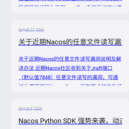
际项目和代码为示例，一步一步演示如何以最
低成本实现 Apache Dubbo 体系与 Spring
Cloud 体系的互通，进而实现不同微服务体系
August 15, 2024
的混合部署、迁移等，帮助您解决实际架构及
关于近期Nacos的任意文件读写漏
业务问题。 背景与目标 如果你在微服务开发
过程中正面临以下一些业务场景需要解决，那
关于近期Nacos的任意文件读写漏洞说明及解
么这篇文章可以帮到您： 您已经有一套基于
决办法 近期Nacos社区收到关于Jraft端口
Dubbo 构建的微服务应用，这时你需要将部
（默认值7848）任意文件读写的漏洞，可通
分服务通过 REST HTTP 的形式（非接口、方
过此漏洞进行Nacos Server所在节点的文件读
法模式）发布出去，供一些标准的 HTTP 端调
写。社区排查原因是部分Jraft请求磁盘操作
用（如 Spring ...
时，未限制文件路径导致的问题。 社区在
August 8, 2024
`2.4.1`和`1.4.8`版本中已经修复该漏洞，可以
Nacos Python SDK 强势来袭，动
在官网下载页面进行下载，请旧版本用户尽快