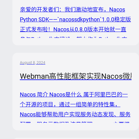
升级新版本，解决此安全风险。同时新部署的
亲爱的开发者们：我们激动地宣布，Nacos
环境请使用最新版本进行部署。 :::note 该
Python SDK——`nacossdkpython`1.0.0稳定版
Jraft端口是服务端之间通信端口，非跟客户
正式发布啦！Nacos从0.8.0版本开始就一直
端通信端口，一般不应该对外暴露，该漏洞风
参与Python生态建设，努力作为Python生态
险跟暴露范围相关，也建议按照最佳实践最小
中分布式微服务发现和配置管理的解决方案一
化暴露端口范...
直往前演进。目前随着AI领域的发展，Nacos
August 8, 2024
社区的Python开发者用户越来越多，因此这
Webman高性能框架实现Nacos
次我们迭代了Python的GA稳定版本，对不少
历史问题做了修复以及易用性层面的各项兼容
Nacos 简介 Nacos是什么 属于阿里巴巴的一
优化，帮助大家可以更好的在大模型时代落地
个开源的项目，通过一组简单的特性集，
自己的业务场景。 核心亮点 全面兼容性：支
Nacos能够帮助用户实现服务动态发现、服务
持Python 2.7、3.6及3.7版本，确保广泛的项
配置、服务元数据及流量管理。nacos主要提
目适配性。无缝对接Na...
供三种功能：`服务注册与发现`、`动态配置服