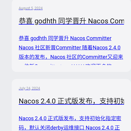
务`、`动态DNS服务`。 特性 动态配置服务 动
August 5, 2024
态配置服务可以让您以中心化、外部化和动态
恭喜 godhth 同学晋升 Nacos Commit
化的方式管理所有环境的应用配置和服务配
置。 动态配置消除了配置变更时重新部署应
恭喜 godhth 同学晋升 Nacos Committer
用和服务的需要，让配置管理变得更加高效和
Nacos 社区新晋Committer 随着Nacos 2.4.0
敏捷。 配置中心化管理让实现无状态服务变
版本的发布，Nacos 社区的Committer又迎来
得更简单，让服务按需弹性扩展变得更容易。
一位新Committer：。 | | | | | | 欢迎更多的
可以通过管理系统去更新配置项，并且在更新
Committer同学加入社区，一起打造一个活跃
完配置项之后，可以主...
的、 健康的社区。 About Nacos Nacos 致力
July 24, 2024
于帮助您发现、配置和管理微服务。Nacos
Nacos 2.4.0 正式版发布，支持
提供了一组简单易用的特性集，帮助您快速实
现动态服务发现、服务配置、服务元数据及流
Nacos 2.4.0 正式版发布，支持初始化指定密
量管理。 Nacos 帮助您更敏捷和容易地构
码，默认关闭derby运维接口 Nacos 2.4.0 正