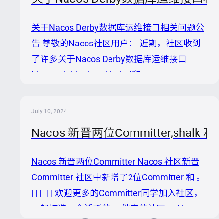
低接入新大模型的 API 适配成本 Higress 可以
提供 token 限流插件、内容审核插件，通过网
关于Nacos Derby数据库运维接口相关问题公
关的工程化能力实现业务收益 实操视频 步骤
告 尊敬的Nacos社区用户： 近期，社区收到
介绍 准备工作：需要登陆阿里云 第一步：启
了许多关于Nacos Derby数据库运维接口
动 Higress AI 网关 Higress 有多种部署方
`/nacos/v1/cs/ops/derby`和
式，...
`/nacos/v1/cs/ops/data/removal` 的反馈和
问题报告，这些问题包括疑似存在SQL注入等
July 10, 2024
安全隐患。为了向广大用户释疑解惑，并确保
Nacos 新晋两位Committer,shalk 和 
大家的系统安全，我们特此发布此公告进行详
细说明。 1. 该接口作用说明 该接口
Nacos 新晋两位Committer Nacos 社区新晋
`/nacos/v1/cs/ops/derby`和
Committer 社区中新增了2位Committer 和 。
`/nacos/v1/cs/ops/data/removal` 在使用
| | | | | | 欢迎更多的Committer同学加入社区，
Derby数据库作为内置数据源时，用于运维...
一起打造一个活跃的、 健康的社区。 About