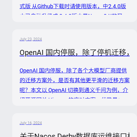
建、交付和管理微服务平台。 Nacos 是构建
式版 从Github下载时请使用版本，中2.4.0版
以“服...
本已自动升级成 2.4.0版本是Nacos2.X的又一
个功能性版本，此版本的更新主要在 Nacos
的安全性、扩展功能和改进用户体验方面的持
July 23, 2024
续努力，为用户提供了更安全、更灵活的服务
OpenAI 国内停服，除了停机迁移
管理平台。版本主要的功能如下： 1. 增强安
全性：Nacos 现在支持维护人员在初始化时
OpenAI 国内停服，除了各个大模型厂商提供
设置管理员用户 `nacos` 的密码，替代默认密
的迁移方案外，是否有其他更平滑的迁移方案
码，以提高 Nacos 集群的默认安全性。此
呢？本文以 OpenAI 切换到通义千问为例，介
外，默认情况下禁用了 Derby OPS API，以防
绍开源网关 Higress 的应对方案。优势是：
止在单例...
默认按照模型价格和能力进行了合理映射，且
支持用户自定义调整配置 可以通过 OpenAI 的
July 16, 2024
统一协议对接多种大模型，屏蔽实现细节，降
关于Nacos Derby数据库运维接口