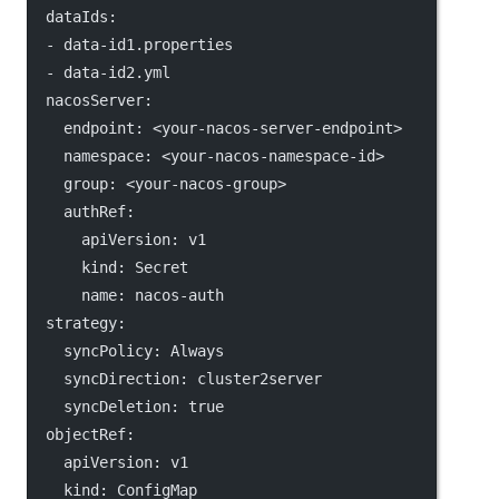
dataIds
:
  - 
data-id1.properties
  - 
data-id2.yml
nacosServer
:
endpoint
: 
<your-nacos-server-endpoint>
namespace
: 
<your-nacos-namespace-id>
group
: 
<your-nacos-group>
authRef
:
apiVersion
: 
v1
kind
: 
Secret
name
: 
nacos-auth
strategy
:
syncPolicy
: 
Always
syncDirection
: 
cluster2server
syncDeletion
: 
true
objectRef
:
apiVersion
: 
v1
kind
: 
ConfigMap