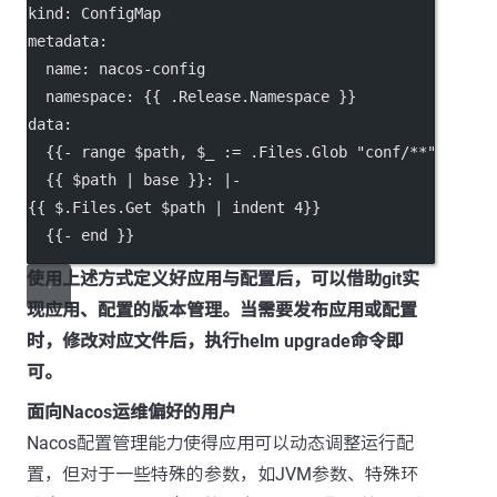
kind
: 
ConfigMap
metadata
:
name
: 
nacos-config
namespace
: {{ 
.Release.Namespace
 }}
data
:
  {{- 
range $path
, 
$_ := .Files.Glob "conf/**"
 }}
  {{ 
$path | base
 }}: 
|-
{{ 
$.Files.Get $path | indent 4
}}
  {{- 
end
 }}
使用上述方式定义好应用与配置后，可以借助git实
现应用、配置的版本管理。当需要发布应用或配置
时，修改对应文件后，执行helm upgrade命令即
可。
面向Nacos运维偏好的用户
Nacos配置管理能力使得应用可以动态调整运行配
置，但对于一些特殊的参数，如JVM参数、特殊环