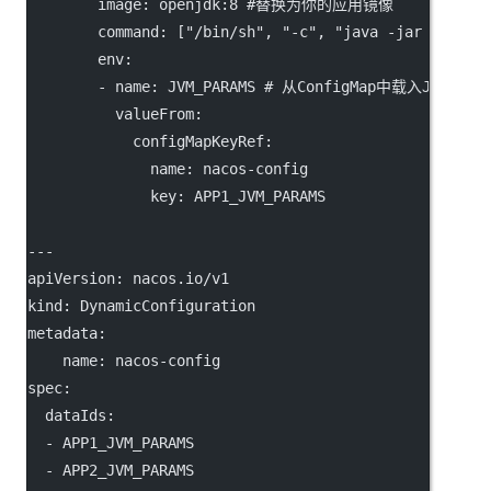
image
: 
openjdk:8
#替换为你的应用镜像
command
: [
"/bin/sh"
, 
"-c"
, 
"java -jar ${JVM_
env
:
        - 
name
: 
JVM_PARAMS
# 从ConfigMap中载入JVM参
valueFrom
:
configMapKeyRef
:
name
: 
nacos-config
key
: 
APP1_JVM_PARAMS
---
apiVersion
: 
nacos.io/v1
kind
: 
DynamicConfiguration
metadata
:
name
: 
nacos-config
spec
:
dataIds
:
  - 
APP1_JVM_PARAMS
  - 
APP2_JVM_PARAMS