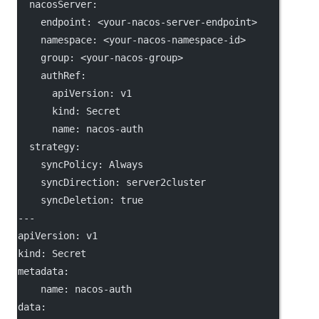
nacosServer
:
endpoint
: 
<your-nacos-server-endpoint>
namespace
: 
<your-nacos-namespace-id>
group
: 
<your-nacos-group>
authRef
:
apiVersion
: 
v1
kind
: 
Secret
name
: 
nacos-auth
strategy
:
syncPolicy
: 
Always
syncDirection
: 
server2cluster
syncDeletion
: 
true
---
apiVersion
: 
v1
kind
: 
Secret
metadata
:
name
: 
nacos-auth
data
: