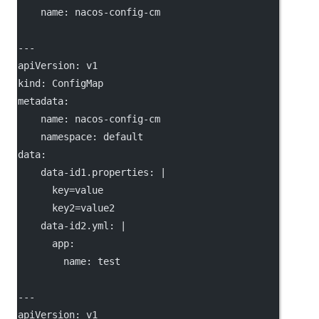
name
: 
nacos-config-cm
---
apiVersion
: 
v1
kind
: 
ConfigMap
metadata
:
name
: 
nacos-config-cm
namespace
: 
default
data
:
data-id1.properties
: 
|
      key=value
      key2=value2
data-id2.yml
: 
|
      app:
        name: test
---
apiVersion
: 
v1