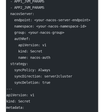
  - 
APP1_JVM_PARAMS
  - 
APP2_JVM_PARAMS
nacosServer
:
endpoint
: 
<your-nacos-server-endpoint>
namespace
: 
<your-nacos-namespace-id>
group
: 
<your-nacos-group>
authRef
:
apiVersion
: 
v1
kind
: 
Secret
name
: 
nacos-auth
strategy
:
syncPolicy
: 
Always
syncDirection
: 
server2cluster
syncDeletion
: 
true
---
apiVersion
: 
v1
kind
: 
Secret
metadata
: