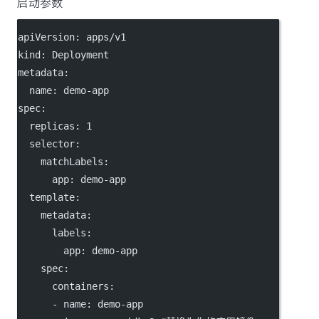
启动参数
apiVersion
: 
apps/v1
kind
: 
Deployment
metadata
:
name
: 
demo-app
spec
:
replicas
: 
1
selector
:
matchLabels
:
app
: 
demo-app
template
:
metadata
:
labels
:
app
: 
demo-app
spec
:
containers
:
      - 
name
: 
demo-app