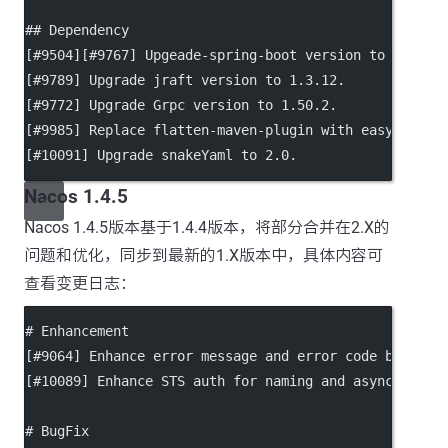
## Dependency
[
#9504
][
#9767
] Upgeade-spring-boot version to 2.6.14
[
#9789
] Upgrade jraft version to 1.3.12.
[
#9772
] Upgrade Grpc version to 1.50.2.
[
#9985
] Replace flatten-maven-plugin with easyj-mave
[
#10091
] Upgrade snakeYaml to 2.0.
Nacos 1.4.5
Nacos 1.4.5版本基于1.4.4版本，将部分合并在2.X的
问题和优化，同步到最新的1.X版本中，具体内容可
查看变更日志：
# Enhancement
[
#9064
] Enhance error message and error code by merg
[
#10089
] Enhance STS auth for naming and async clien
# BugFix