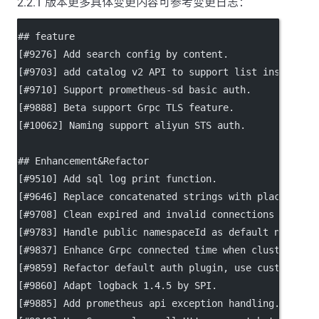
2.2.1 版本更多具体变更内容可参考变更日志：
## feature
[
#9276
] Add search config by content.
[
#9703
] add catalog v2 API to support list instances
[
#9710
] Support prometheus-sd basic auth.
[
#9888
] Beta support Grpc TLS feature.
[
#10062
] Naming support aliyun STS auth.
## Enhancement&Refactor
[
#9510
] Add sql log print function.
[
#9646
] Replace concatenated strings with placeholde
[
#9708
] Clean expired and invalid connections for HT
[
#9783
] Handle public namespaceId as default namespa
[
#9837
] Enhance Grpc connected time when cluster sta
[
#9859
] Refactor default auth plugin, use custom JWT
[
#9860
] Adapt logback 1.4.5 by SPI.
[
#9885
] Add prometheus api exception handling.