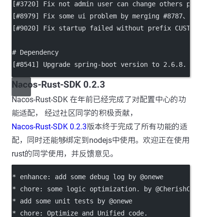
[
#3720
] Fix not admin user can change others passwor
[
#8979
] Fix some ui problem by merging #8787、#8156 a
[
#9020
] Fix startup failed without prefix CUSTOM_SEA
# Dependency
[
#8541
] Upgrade spring-boot version to 2.6.8.
Nacos-Rust-SDK 0.2.3
Nacos-Rust-SDK 在年前已经完成了对配置中心的功
能适配， 经过社区同学的积极贡献，
Nacos-Rust-SDK 0.2.3
版本终于完成了所有功能的适
配，同时还能够绑定到nodejs中使用。欢迎正在使用
rust的同学使用，并反馈意见。
*
 enhance: add some debug log by @onewe
*
 chore: some logic optimization. by @CherishCai
*
 add some unit tests by @onewe
*
 chore: Optimize and Unified code.