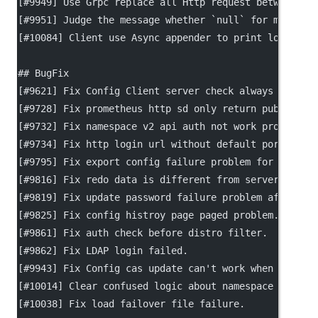
[
#9949
] Use Grpc replace all Http request between se
[
#9951
] Judge the message whether 
`null`
 for metadat
[
#10084
] Client use Async appender to print log.
## BugFix
[
#9621
] Fix Config Client server check always up pro
[
#9728
] Fix prometheus http sd only return public na
[
#9732
] Fix namespace v2 api auth not work problem.
[
#9734
] Fix http login url without default port prob
[
#9795
] Fix export config failure problem for non ad
[
#9816
] Fix redo data is different from server when 
[
#9819
] Fix update password failure problem after us
[
#9825
] Fix config histroy page paged problem.
[
#9861
] Fix auth check before distro filter.
[
#9862
] Fix LDAP login failed.
[
#9943
] Fix Config cas update can't work when using 
[
#10014
] Clear confused logic about namespace proper
[
#10038
] Fix load failover file failure.