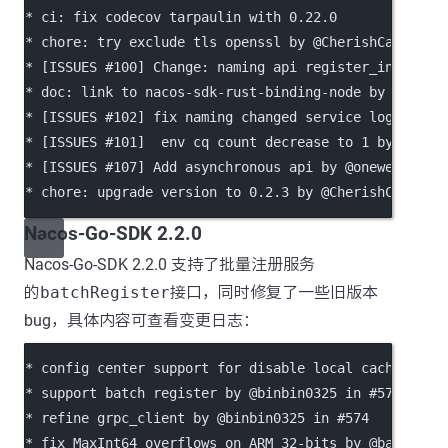
*
 ci: fix codecov tarpaulin with 0.22.0
*
 chore: try exclude tls openssl by @CherishCai
*
 [ISSUES #100] Change: naming api register_instance
*
 doc: link to nacos-sdk-rust-binding-node by @Cheri
*
 [ISSUES #102] fix naming changed service log by @o
*
 [ISSUES #101]  env cq count decrease to 1 by @onew
*
 [ISSUES #107] Add asynchronous api by @onewe
*
 chore: upgrade version to 0.2.3 by @CherishCai
Nacos-Go-SDK 2.2.0
Nacos-Go-SDK 2.2.0 支持了批量注册服务
的
batchRegister
接口，同时修复了一些旧版本
bug，具体内容可查看变更日志：
*
 config center support for disable local cache by @
*
 support batch register by @binbin0325 in #573
*
 refine grpc_client by @binbin0325 in #574
*
 fix MaxInt64 overflows on ARM 32-bits by @bavelee 