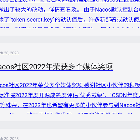
做出了较大的改动，详情查看及。 由于Nacos默认控制台ui中默认
除了`token.secret.key`的默认值后，许多新部署或默
情况，对用户的易用性造成了较大影响。 因此2.2.2版
acos 2.2.2 Nacos于2.2.0.1和2.2.1版本时移
未修改而引入...
h 20, 2023
acos社区2022年荣获多个媒体奖项
acos社区2022年荣获多个媒体奖项 感谢社区小伙伴的积极
标准院2022年度开源成熟度评估`优秀贰级`、`CSDN年度
等殊荣，在2023年也希望有更多的小伙伴参与到Nacos社区中，让Naco
acos Nacos 致力于帮助您发现、配置和管理微服务。N
实现动态服务发现、服务配置、服务元数据及流量管理。 N
理微服务平台。...
h 20, 2023