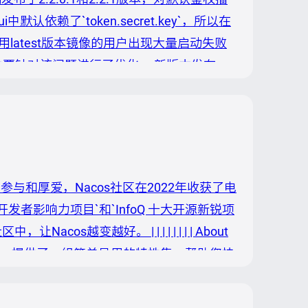
依赖了`token.secret.key`，所以在
认使用latest版本镜像的用户出现大量启动失败
本主要针对该问题进行了优化。 新版本发布
除了3个和鉴权有关的默认值，以避免用户部署时因各种原
参与和厚爱，Nacos社区在2022年收获了电
开发者影响力项目`和`InfoQ 十大开源新锐项
s越变越好。 | | | | | | | | About
acos 提供了一组简单易用的特性集，帮助您快
acos 帮助您更敏捷和容易地构建、交付和