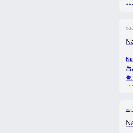
的
会
器
Octo
N
N
后
告
外
便
Augu
N