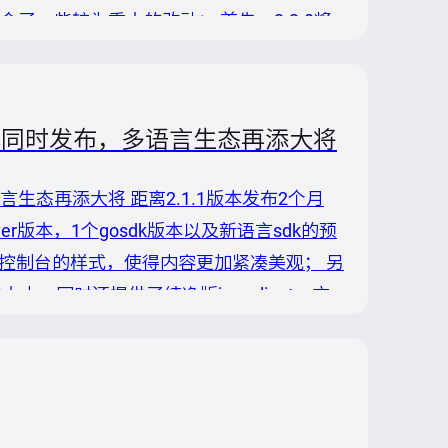
包含了一些较为重大的改动： 首先，2.2.0将
，2.2.0版本将无法从Nacos 1.X服务
2.1.1 版本同时发布，多语言生态再添大将
发布，多语言生态再添大将 距离2.1.1版本发布2个月
r版本，1个gosdk版本以及新语言sdk的预
果，变更了控制台的样式，使得内容更加紧凑美观； 另
小，同时还提供了纯净版javaclient，方
，可以到中查看纯净版使用方式。 最后...