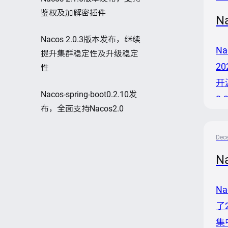
鉴权及加解密插件
N
Nacos 2.0.3版本发布，继续
N
提升集群稳定性及升级稳定
2
性
开
Nacos-spring-boot0.2.10发
2
布，全面支持Nacos2.0
N
适
Dec
N
N
了
集