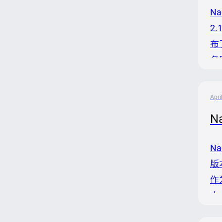
N
2
布
务
5
万
Apri
N
N
版
作
力
此