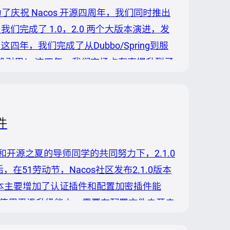
7月， 为了庆祝 Nacos 开源四周年，我们同时推出
，我们完成了 1.0，2.0 两个大版本演进，发
四年，我们完成了从Dubbo/Spring到服
依赖引用！ 这四年，我们市场占有率提升到了
理》 突破6w阅读！ 这四年，我们吸引成千上
件
在社区和开源之夏的导师同学的共同努力下，2.1.0
51劳动节，Nacos社区发布2.1.0版本
0版本主要增加了认证插件和配置加密插件能
需要使用平滑升级能力，需要在配置文件中开启
ions 依赖，以解决 org.reflections