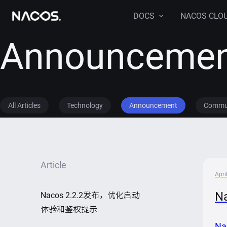
DOCS
NACOS CLO
Announceme
All Articles
Technology
Announcement
Commu
Article
Apri
N
Nacos 2.2.2发布，优化启动
体验和鉴权提示
N