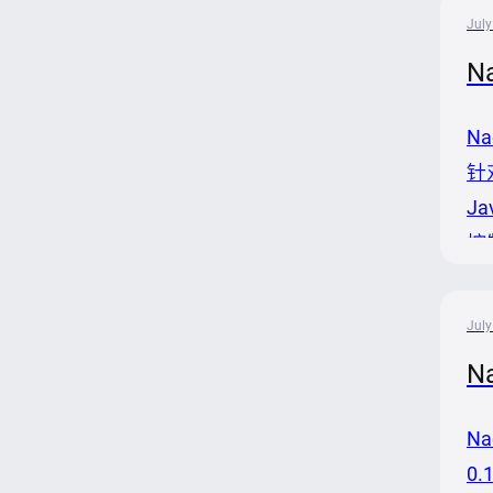
冲
July
N
N
针
J
控制
fo
July
N
Na
0