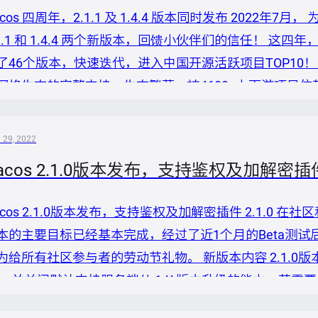
acos 四周年，2.1.1 及 1.4.4 版本同时发布 2022年
.1.1 和 1.4.4 两个新版本，回馈小伙伴们的信任！ 这四年
了46个版本，快速迭代，进入中国开源活跃项目TOP10！ 这
网格生态的完整支持，生态繁荣，被4600+上下游项目
5% 以上，官网累计访问突破100万，《Nacos 架构与原
家数字化升级企业，打造虎牙、爱...
l 29, 2022
acos 2.1.0版本发布，支持鉴权及加解密插
acos 2.1.0版本发布，支持鉴权及加解密插件 2.1.0 
本的主要目标已经基本完成，经过了近1个月的Beta测试后，在
为给所有社区参与者的劳动节礼物。 新版本内容 2.1.
。 并关闭默认支持服务端从 1.X 版本升级的能力，若
功能。 对于客户端，此版本重构了类扫描逻辑并删除了 org.reflect