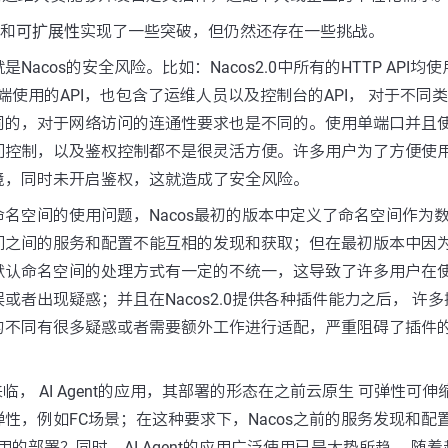
和
可扩展性
实现了一些突破，但仍然还存在一些挑战。
acos的安全风险。比如：Nacos2.0中所有的HTTP API均使
端使用的API，也包含了运维人员以及控制台的API， 对于不同类型
同的，对于网络访问的连通性要求也是不同的。使用单端口并且
问控制，以及鉴权控制都不是很灵活方便。许多用户为了方便使
境，同时未开启鉴权，这就造成了安全风险。
名空间的使用问题，Nacos最初的版本中定义了命名空间作为
间之间的服务和配置不能互相的发现和获取；但在最初版本中因为
默认命名空间的处理方式有一定的不统一，这导致了许多用户在
或者出现疑惑；并且在Nacos2.0提供各种插件能力之后， 许
的不同有很多疑惑或者需要额外工作进行适配，严重阻碍了插件
临， AI Agent的应用，其部署的形态在之前云原生 可弹性可
性，例如FC场景；在这种要求下，Nacos之前的服务发现和配
的应用的部署？同时，AI Agent的应用广泛使用已是大势所趋， 随着