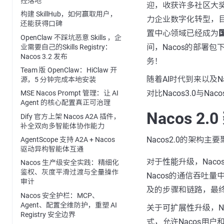
控落地
迎，收获许多社区大奖
构建 SkillHub，如何赢取用户，
力企业数字化转型，目
还能获得口碑
置中心领域已经成为
OpenClaw 不踩坑恶意 Skills ，企
间，Nacos的部署
业需要自己的Skills Registry：
Nacos 3.2 发布
务！
Team 版 OpenClaw：HiClaw 开
随着AI时代到来以及N
源，5 分钟完成本地安装
对比Nacos3.0与N
MSE Nacos Prompt 管理：让 AI
Agent 的核心配置真正可治理
Nacos 2
Dify 官方上架 Nacos A2A 插件，
补全双向多智能体协作能力
Nacos2.0的架构主
AgentScope 支持 A2A + Nacos
驱动异构智能体互通
对于
性能
升级，Nac
Nacos 生产级安全实践：精细化
鉴权、灰度平滑过渡与全量操作
Nacos的通信吞吐
审计
及的步骤和链路，最
Nacos 安全护栏：MCP、
Agent、配置全维防护，重塑 AI
关于
可扩展性
升级，N
Registry 安全边界
式，允许Nacos用