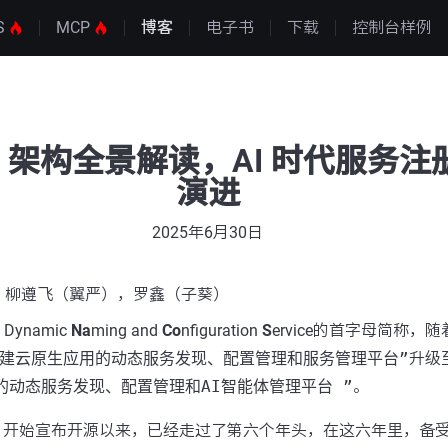
S
MCP
博客
电子书
下载
控制台样例
 3.0 架构全景解读，AI 时代服务
演进
2025年6月30日
，柳遵飞（翼严），罗鑫（子葵）
 Dynamic
Na
ming and
Co
nfiguration
S
ervice的首字母简称，随着
构建云原生应用的动态服务发现、配置管理和服务管理平台”
升级
应用的动态服务发现、配置管理和AI智能体管理平台 ”
。
8 年 7 月开始宣布开源以来，已经走过了第六个年头，在这六年里，