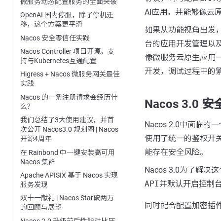
微服务动态配置服务的全面突破
AI应用，并能够像云
OpenAI 国内停服，除了停机迁
移，这个方案更平滑
如果从功能视角出发，Na
Nacos 安全零信任实践
台的
应用开发管理
以及
Nacos Controller 项目开源，支
像微服务云原生应用一
持与Kubernetes互通配置
开发，调试过程中的繁
Higress + Nacos 微服务网关最佳
实践
Nacos 的一条注册请求会经历什
Nacos 3.0 
么？
我们总结了3大使用建议，并首
Nacos 2.0中面临
次公开 Nacos3.0 规划图 | Nacos
使用了统一的鉴权开
开源4周年
能存在安全风险。
在 Rainbond 中一键安装高可用
Nacos 集群
Nacos 3.0为了解
Apache APISIX 基于 Nacos 实现
API
并
默认开启控制台
服务发现
双十一献礼 | Nacos Star破两万
同时配合
配置加密插
的回顾与展望
Nacos 2.0 升级前后性能对比压