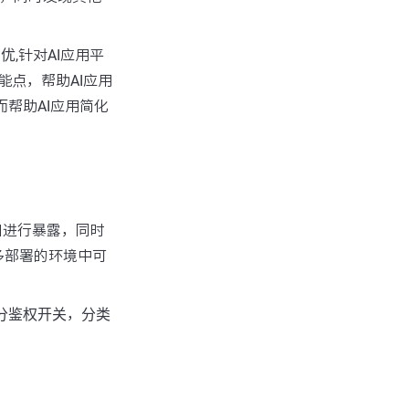
调优
,针对AI应用平
能点，帮助AI应用
而帮助AI应用简化
的端口进行暴露，同时
多部署的环境中可
分鉴权开关
，
分类