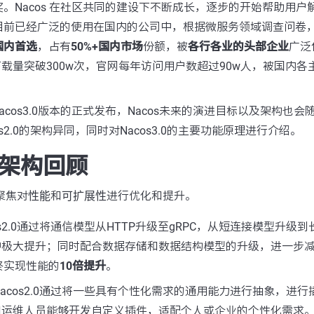
。Nacos 在社区共同的建设下不断成长，逐步的开始帮助用户
前已经广泛的使用在国内的公司中，根据微服务领域调查问卷，Na
国内首选
，占有
50%+国内市场
份额，被
各行各业的头部企业
广泛
包下载量突破300w次，官网每年访问用户数超过90w人，被国内
acos3.0版本的正式发布，Nacos未来的演进目标以及架构也
acos2.0的架构异同，同时对Nacos3.0的主要功能原理进行介绍。
.0 架构回顾
要聚焦对
性能
和
可扩展性
进行优化和提升。
os2.0通过将通信模型从HTTP升级至gRPC，从短连接模型升级
量中极大提升；同时配合数据存储和数据结构模型的升级，进一步
终实现性能的
10倍提升
。
acos2.0通过将一些具有个性化需求的通用能力进行抽象，进
户和运维人员能够开发自定义插件，适配个人或企业的个性化需求