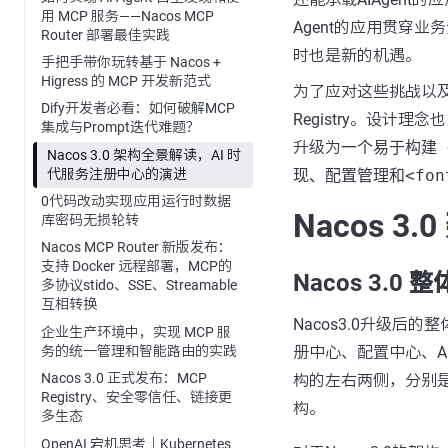
用 MCP 服务——Nacos MCP
Agent的应用贯穿业
Router 部署最佳实践
时也是新的机遇。
手把手带你玩转基于 Nacos +
Higress 的 MCP 开发新范式
为了应对这些挑战以及
Dify开发者必看：如何破解MCP
Registry。设计理
集成与Prompt迭代难题？
升级为
一个易于构建 <f
Nacos 3.0 架构全景解读，AI 时
代服务注册中心的演进
现、配置管理和<font 
0代码改动实现应用运行时数据
Nacos 3.
库密码无损轮转
Nacos MCP Router 新版发布：
支持 Docker 远程部署，MCP的
Nacos 3.0
多协议stido、SSE、Streamable
互相转换
Nacos3.0升级
企业生产环境中，实现 MCP 服
务的统一管理和智能路由的实践
册中心、配置中心、AI
Nacos 3.0 正式发布：MCP
构的左右两侧，分别是N
Registry、安全零信任、链接更
构。
多生态
OpenAI 宕机思考｜Kubernetes