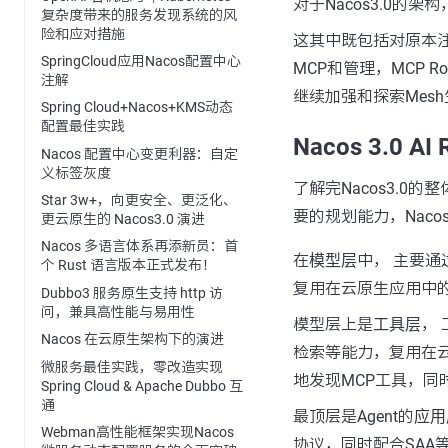
对于Nacos3.0
复杂度带来的服务发现系统的风
险和应对措施
这其中既包括对原本
SpringCloud应用Nacos配置中心
MCP和管理，MCP Ro
注解
继续加强和探索Mes
Spring Cloud+Nacos+KMS动态
配置最佳实践
Nacos 3.0 AI
Nacos 配置中心变更利器：自定
义标签灰度
了解完Nacos3.0的整
Star 3w+，向更安全、更泛化、
要的规划能力，Nacos 
更云原生的 Nacos3.0 演进
Nacos 多语言体系再添新员：首
在
模型层
中， 主要通
个 Rust 语言版本正式发布！
复用在云原生应用中
Dubbo3 服务原生支持 http 访
问，兼具高性能与易用性
模型层上是
工具层
，
Nacos 在云原生架构下的演进
检索等能力，复用在
微服务最佳实践，零改造实现
地发现MCP工具，同
Spring Cloud & Apache Dubbo 互
通
最顶层是Agent的
应用
Webman高性能框架实现Nacos
协议，同时配合SAA等