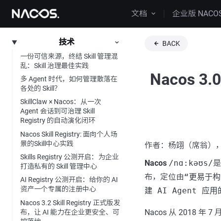
文档
企业版 NACO
技术
BACK
一份可信来源，终结 Skill 管理混
乱：Skill 治理最佳实践
Nacos
多 Agent 时代，如何管理散落在
各处的 Skill？
SkillClaw × Nacos：从一次
Agent 会话到可治理 Skill
Registry 的自动演化闭环
Nacos Skill Registry: 面向个人场
景的Skill中心实践
作者：杨翊（席翁）
Skills Registry 公测开启：为企业
Nacos
/nɑ:kəʊs/
是
打造私有的 Skill 管理中心
布，定位由
“更易于
AI Registry 公测开启：给你的 AI
资产一个专属的注册中心
建 AI Agent 
Nacos 3.2 Skill Registry 正式版发
Nacos 从 201
布，让 AI 能力在企业更安全、可