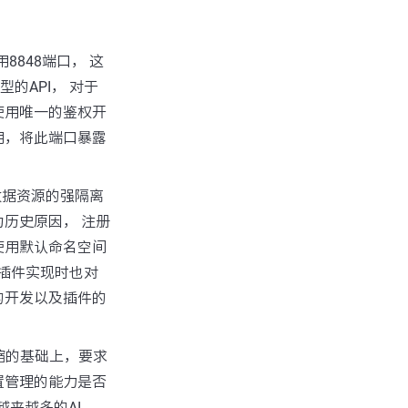
用8848端口， 这
的API， 对于
使用唯一的鉴权开
用，将此端口暴露
数据资源的强隔离
历史原因， 注册
使用默认命名空间
多插件实现时也对
的开发以及插件的
伸缩的基础上，要求
置管理的能力是否
越来越多的AI