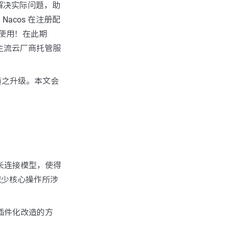
解决实际问题，助
cos 在注册配
使用！在此期
各主流云厂商托管服
会随之升级。本文会
到长连接模型，使得
减少核心操作所涉
行插件化改造的方
。