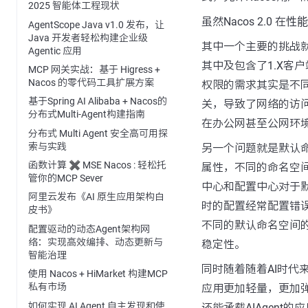
2025 智能体工程现状
虽然Nacos 2.0 在
性能
AgentScope Java v1.0 发布，让
Java 开发者轻松构建企业级
其中一个主要的挑战就是N
Agentic 应用
其中及包含了1.X客户
MCP 网关实战：基于 Higress +
Nacos 的零代码工具扩展方案
权限的需求其实是不
基于Spring AI Alibaba + Nacos的
关，导致了网络的访
分布式Multi-Agent构建指南
在办公网甚至公网环
分布式 Multi Agent 安全高可用探
索与实践
另一个问题就是默认命
函数计算 ✖️ MSE Nacos : 轻松托
属性，不同的命名空
管你的MCP Sever
中心和配置中心对于
阿里云发布《AI 原生应用架构白
时的配置经常配置错误
皮书》
不同的默认命名空间
配置驱动的动态Agent架构网
络：实现高效编排、动态更新与
稳定性。
智能治理
同时随着随着AI时代来
使用 Nacos + HiMarket 构建MCP
私有市场
应用更加轻量，更加弹
如何实现 AI Agent 自主发现和使
还能承载AIAgent