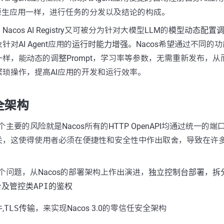
原生应用一样，进行任务的分发以及结论的构成。
cos AI Registry又可被分为针对大模型LLM的
模型动态配置
针对AI Agent应用的
运行时能力增强
。Nacos希望通过不同的功
样，能动态的调整Prompt，学习率等参数，无需重新发布，从
琐操作，提高AI应用的开发和运行效率。
安全架构
的一个主要的风险就是Nacos所有的HTTP OpenAPI均通过统一
关，这使得使用者必须在便捷性和安全性中作出取舍，导致在许
决这个问题，从Nacos的部署架构上作出演进，
独立控制台部署
，
拆
及管控类API的鉴权
件
,
TLS传输
，来实现Nacos 3.0的零信任安全架构