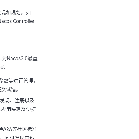
实现和规划，如
Controller
为Nacos3.0最重
层
。
网参数等进行管理，
整及试错。
的发现、注册以及
体应用快速及便捷
持A2A等社区标准
应用，同时发现其他