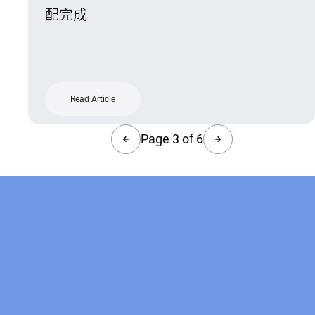
配完成
Read Article
Page 3 of 6