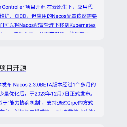
acos Controller 项目开源 在云原生下，应用代
、维护、CICD，但应用的Nacos配置依然需要
Nacos配置管理下移到Kubernetes
上移到Nacos控制台中，从而实现统一管理能力。
oller监听集群内的DC资源...
er 项目开源
新版本发布 Nacos 2.3.0BETA版本经过1个多月的
优化后，于2023年12月7日正式发布。
 基于`能力协商机制`，支持通过Grpc的方式
更多内容，例如部署模式等。 对`参数校验功能`
优化准确性和内存消耗。 详细的更新日志请查