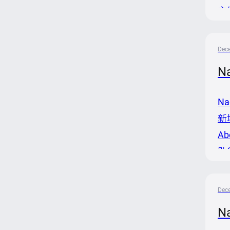
主
领
池
Dec
倪光
N
N
新增
A
助
交
Dec
N