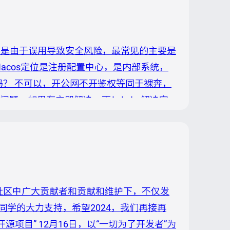
，但是由于误用导致安全风险，最常见的主要是
Nacos定位是注册配置中心，是内部系统，
吗？ 不可以，开公网不开鉴权等同于裸奔，
问题，如果有立即解决一下！！！ 解决完
现实背景 Nacos作为国内被广泛使用的注
源社区拥有庞大的开发者群体，Nacos也
os 在社区中广大贡献者和贡献和维护下，不仅发
学的大力支持，希望2024，我们再接再
开源项目” 12月16日，以“一切为了开发者”为