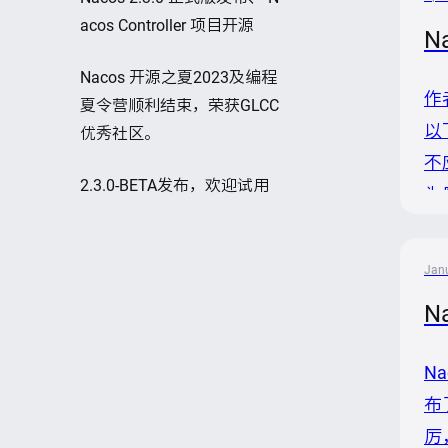
acos Controller 项目开源
N
Nacos 开源之夏2023及编程
作
夏令营顺利结束，荣获GLCC
以
优秀社区。
不
2.3.0-BETA发布，欢迎试用
为
这
册
Janu
被
N
N
布
厉