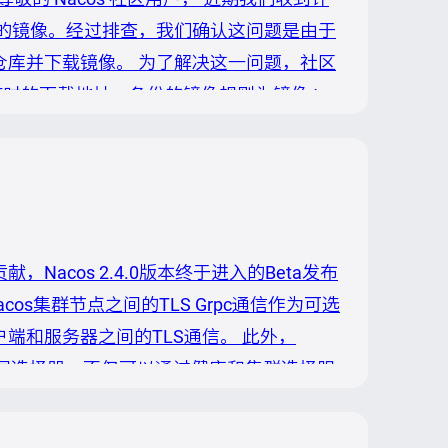
cos 的镜像。经过排查，我们确认这问题是由于
的镜像仓库并下载镜像。 为了解决这一问题，社区
了临时的下载地址。备份的镜像规则为镜像 tag
X 版本。 关于Nacos镜像下载的临时解决方案
贡献，Nacos 2.4.0版本终于进入的Beta发布
s集群节点之间的TLS Grpc通信作为可选
户端和服务器之间的TLS通信。 此外，
扩展选择器，不仅可以通过健康和集群选择服
减少订阅者缓存和比较逻辑。 第三个主要功能
增强使用，...