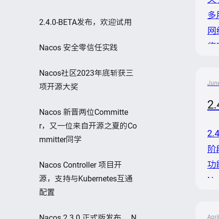
多
2.4.0-BETA发布，欢迎试用
网
临
Nacos 安全零信任实践
以
Nacos社区2023年底斩获三
您
June
项开源大奖
2
Nacos 新晋两位Committe
r，又一位来自开源之夏的Co
2
mmitter同学
阶
功
Nacos Controller 项目开
源，支持与Kubernetes互通
N
配置
务
是
Nacos 2.3.0 正式版发布、 N
Apri