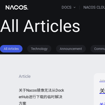
DOCS
NACOS CLO
All Articles
All Articles
Technology
Announcement
Commu
Article
June
关
关于Nacos镜像无法从Dock
erHub进行下载的临时解决
方案
关