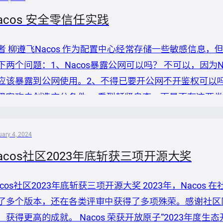
acos 安全零信任实践
者 柳遵飞Nacos 作为配置中心经常存储一些敏感信息
下两个问题：1、Nacos暴露公网可以吗？ 不可以，因为
应该暴露到公网使用。2、不得已要开公网不开鉴权可以
黑客攻击创造充分条件。 看到赶紧自查一下是否有这两类
些基础问题，可以看一下下面安全的进阶玩法。 安全问题的
配置中心，是云原生时代不可或缺的基础中间件组件，在开
ary 4, 2024
广泛运行在生产...
acos社区2023年底斩获三项开源大奖
acos社区2023年底斩获三项开源大奖 2023年，Nac
了多个版本，还在各类评审中获得了多项殊荣。感谢社区同
，获得更高的成就。 Nacos 荣获开放原子“2023年度生态