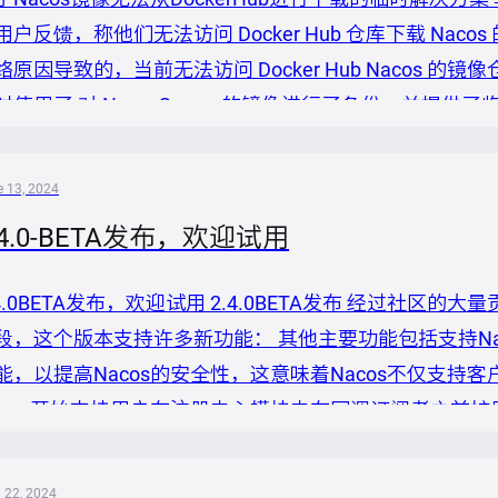
用户反馈，称他们无法访问 Docker Hub 仓库下载 Na
络原因导致的，当前无法访问 Docker Hub Nacos 
时使用了 对 NacosServer 的镜像进行了备份，并提供
 v. 为格式，能够涵盖绝大部分 2.X 版本和最近两年的 1.
可以通过如下命令下载...
 13, 2024
.4.0-BETA发布，欢迎试用
.4.0BETA发布，欢迎试用 2.4.0BETA发布 经过社区的大量
段，这个版本支持许多新功能： 其他主要功能包括支持Naco
能，以提高Nacos的安全性，这意味着Nacos不仅支持客
acos开始支持用户在注册中心模块中在回调订阅者之前
实例。Nacos客户端支持通过新事件回调服务差异，以
在Nacos控制台中支持一些配置的使用，并为插件提供更多
l 22, 2024