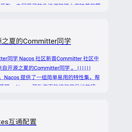
朱爱勋、中国开源软件推进联盟主席陆首群等
司长王威伟、江苏省工业和信息化厅副厅长
理事长孙文龙参会并致辞，中国工程院院士
之夏的Committer同学
er同学 Nacos 社区新晋Committer 社区中
夏的Committer同学 。 | | | | | |
服务。Nacos 提供了一组简单易用的特性集，帮
。 Nacos 帮助您更敏捷和容易地构建、
代应用架构 (例如微服务范式、云...
netes互通配置