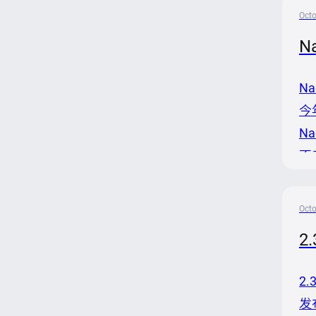
看：
Octo
N
N
今
N
不
选择
客
Octo
2
2
发