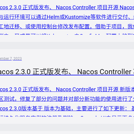
cos 2.3.0 正式版发布、 Nacos Controller 项目开源 N
与运行环境可以通过Helm或Kustomize等软件进行交付
工地迁移、或使用控制台修改发布配置。借助于项目，我们可以将
群中，又或是可以将Kubernetes中ConfigMap配置
cos配置下移到Kubernetes集群中 工作机制 Nacos Contr
ember 7, 2023
acos 2.3.0 正式版发布、 Nacos Controll
cos 2.3.0 正式版发布、 Nacos Controller 项目开源 
区测试，修复了部分的问题并对部分新功能的使用进行了少量
acos 2.3.0版本基于 版本为基础，主要进行了如下更新：
行持久化服务实例的注册及删除。 Console UI中显示
实现方式进行优化。 对`TopN`指标的实现进行重构，