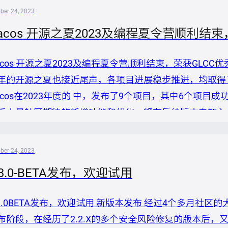
 ```markd...
ber 24, 2023
acos 开源之夏2023及编程夏令营顺利结
acos 开源之夏2023及编程夏令营顺利结束，荣获GLCC
年的开源之夏也接近尾声，各项目进展稳步推进，均取得了不小
acos在2023年度的 中，发布了9个项目，其中6个项
乏大量社区期待的新增功能和优化，将在后续版本中加入。
功能 为nacosspringbootstarter支持适配spring boo
户端可观测性指标建设 支持Nac...
ber 24, 2023
.3.0-BETA发布，欢迎试用
.3.0BETA发布，欢迎试用 新版本发布 经过4个多月社区的大量
布阶段，在经历了2.2.X的多个安全风险修复的版本后，又