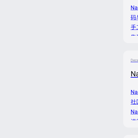
Na
码
手
集
Na
Dec
N
Na
社
N
进
的