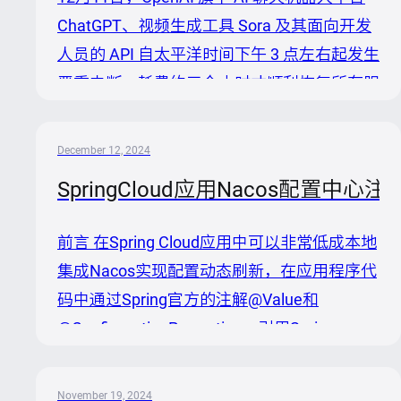
产品，Nacos 3.0 不仅是技术能力的跃升，更
ChatGPT、视频生成工具 Sora 及其面向开发
是以更高效、安全的方式帮助用户构建云原生
人员的 API 自太平洋时间下午 3 点左右起发生
AI 应用架构！ 一、Nacos 3.0 背景 Nacos `...
严重中断，耗费约三个小时才顺利恢复所有服
务。 OpenAI 在事后报告中写道，“该问题源
自新部署的遥测服务，此项服务无意间压垮了
December 12, 2024
Kubernetes 控制平面，导致关键系统发生连
SpringCloud应用Nacos配置中心注
锁故障。 引发事故的根本原因就是新的遥测
服务配置意外在大规模集群中产生了大量
前言 在Spring Cloud应用中可以非常低成本地
Kubernetes API 负载，导致控制平面不堪重
集成Nacos实现配置动态刷新，在应用程序代
负并破坏了基于 DNS 的服务发现能力。” 可
码中通过Spring官方的注解@Value和
见，即使如实力强大的OpenAI，面对复杂
@ConfigurationProperties，引用Spring
Kubernetes架构，也不能很好...
enviroment上下文中的属性值, 关于这部分的
介绍可以参照]
November 19, 2024