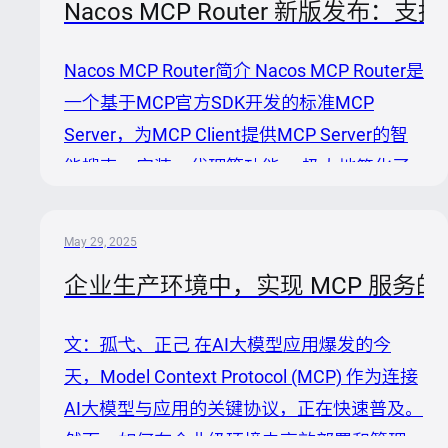
Nacos MCP Router 新版发布：支
民币3542万元），每条泄漏的数据记录平均
导致169美元（约合人民币1226元），除了直
Nacos MCP Router简介 Nacos MCP Router是
观的资金损失外，对企业的形象和舆论也会造
一个基于MCP官方SDK开发的标准MCP
成不良影响。 国家在2019年颁布了《国家安
Server，为MCP Client提供MCP Server的智
全二级等保等保2.0标准（GB/T
能搜索、安装、代理等功能， 极大地简化了
222392019）》，明确了对于不同类型的企业
MCP服务的使用流程。同时，Nacos MCP
所需要实现的安全防护等级，特别是涉及银
Router跟Nacos MCP Registry结合，可以实现
行，金融类的企...
May 29, 2025
MCP Server治理，如MCP Server及工具可见
企业生产环境中，实现 MCP 服务
性、版本管理等。 今天，我们很高兴地宣布
Nacos MCP Router推出全新版本，带来了多
文：孤弋、正己 在AI大模型应用爆发的今
项重要更新，包括对SSE和StreamableHTTP
天，Model Context Protocol (MCP) 作为连接
协议的全面支持、Docker容器化部署方案以
AI大模型与应用的关键协议，正在快速普及。
及革命性的MC...
然而，如何在企业级环境中高效部署和管理