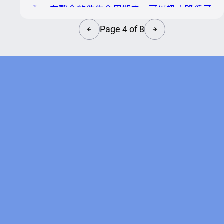
其中把有一些敏感数据配置在中心化的Nacos
为，在整个软件生命周期中，可以极大降低了
中可能会存在一些安全性层面的顾虑，
软件构建及部署的成本，提升效率，为业务发
Page 4 of 8
Nacos...
展提速。配置中心在各个领域都有着非常广泛
的应用。 上图列举了Nacos的一些非常常见
的使用场景，覆盖了微服务领域，高可用领
域，前端生态，数据库领域等等，可以看出其
中有一些非常关键的场景都是靠配置中心来完
成的，比如流量调度，路由规则，应急预案，
一些业务的关键开关，数据库的一些数据源配
置等等，这些数据的正确性直接影响线上业务
运行的稳定性。 配置变更的风险 动态变更配
置带来软件迭代效率的...