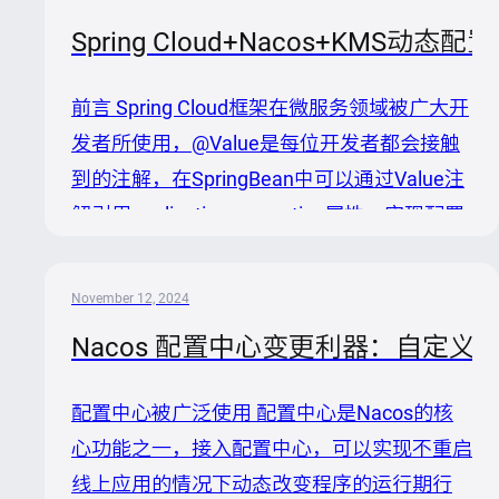
(https://mp.weixin.qq.com/s/SdMAGMXb3RUf8
Spring Cloud+Nacos+KMS动态
一文，这种用法的最大优点是无代码层面侵入
性，但也存在诸多限制，比如： Nacos中配
前言 Spring Cloud框架在微服务领域被广大开
置是作为Spring上下文enviroment的属性源之
发者所使用，@Value是每位开发者都会接触
一，获取属性时会收到其他属性源的干扰，比
到的注解，在SpringBean中可以通过Value注
如通过JV...
解引用application.properties属性，实现配置
代码分离，提升应用代码部署的灵活性，但无
法在运行期动态更新配置。Nacos是一款集服
November 12, 2024
务发现和配置管理功能的中间件产品，其中配
Nacos 配置中心变更利器：自定义
置中心可以实现运行期配置实时生效，将工程
本地的属性文件配置在Nacos中，在应用中做
配置中心被广泛使用 配置中心是Nacos的核
一些配置上的改动就可以轻易集成Nacos实现
心功能之一，接入配置中心，可以实现不重启
配置的动态刷新，工程依赖的属性多种多样，
线上应用的情况下动态改变程序的运行期行