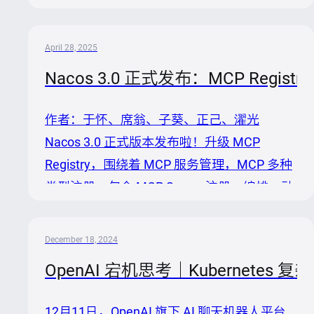
MCP服务，成为技术团队面临的重要挑战。
本文将深入剖析MCP Server的五种主流架构
April 28, 2025
模式，并结合Nacos服务治理框架，为企业级
Nacos 3.0 正式发布：MCP Reg
MCP部署提供实用指南。 MCP架构的演进与
挑战 MCP协议为AI应用提供了标准化的交互
作者：于怀、席翁、子葵、正己、濯光
方式，但在企业级落地过程中，我们面临着认
Nacos 3.0 正式版本发布啦！升级 MCP
证鉴权受限、部署模式多样、技术债务风险等
Registry，围绕着 MCP 服务管理，MCP 多种
多重挑战。目前，MCP Server主要有五种架
类型注册，包含 MCP Server 注册、编排、动
构模式，每种架构各有优劣，适用于不同的业
态调试和管理，并且提供 NacosMCPRouter
务场景。 ...
可以进行 MCP 动态发现，可以自动安装、代
December 18, 2024
理 MCP Server，全生态面向 AI Registry 进行
OpenAI 宕机思考｜Kubernet
升级；升级安全架构，默认开启鉴权，基础架
构一系列升级，作为云原生时代的基础设施级
12月11日，OpenAI 旗下 AI 聊天机器人平台