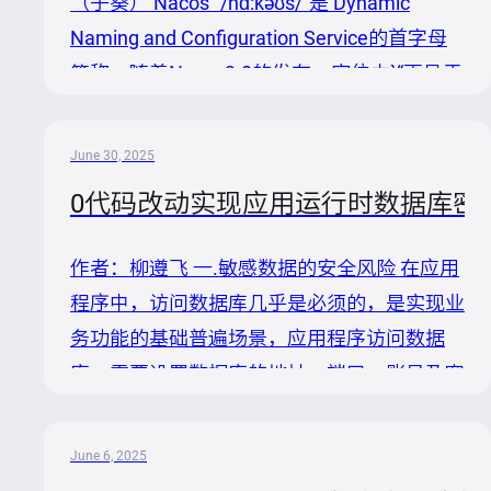
（子葵） Nacos `/nɑ:kəʊs/`是 Dynamic
Naming and Configuration Service的首字母
简称，随着Nacos3.0的发布，定位由`“更易于
构建云原生应用的动态服务发现、配置管理和
服务管理平台”`升级至`“ 一个易于构建 AI
June 30, 2025
Agent 应用的动态服务发现、配置管理和AI智
0代码改动实现应用运行时数据库密
能体管理平台 ”`。 Nacos 从 2018 年 7 月开始
宣布开源以来，已经走过了第六个年头，在这
作者：柳遵飞 一.敏感数据的安全风险 在应用
六年里，备受广大开源用户欢迎，收获许多社
程序中，访问数据库几乎是必须的，是实现业
区大奖。Nacos 在社区共同的建设下不断成
务功能的基础普遍场景，应用程序访问数据
长，逐步的开始帮助用户解决实际问题，助力
库，需要设置数据库的地址，端口，账号及密
企...
码。密码的安全性非常重要，业界密码泄漏导
致资损的事件时有发生，根据相关统计，单次
June 6, 2025
泄漏事件的发生平均导致488万美元（约合人