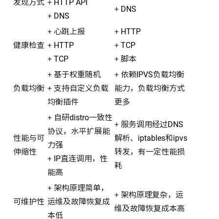
发现方式
+
HTTP API
+
DNS
+
DNS
+
心跳上报
+
HTTP
健康检查
+
HTTP
+
TCP
+
TCP
+
脚本
+
基于权重随机
+
依赖IPVS负载均衡
负载均衡
+
支持自定义负载
能力，负载均衡方式
均衡插件
更多
+
自研distro一致性
+
服务调用经过DNS
协议，水平扩展能
性能与可
解析、iptables和ipvs
力强
伸缩性
转发，有一定性能损
+
IP直连调用，性
耗
能高
+
架构原理简单，
+
架构原理复杂，运
可维护性
运维及故障恢复成
维及故障恢复成本高
本低