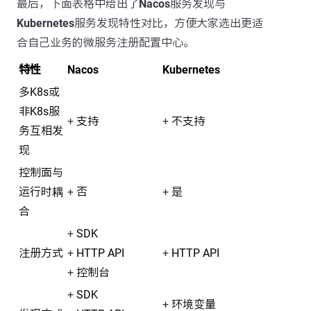
最后，下面表格中给出了
Nacos
服务发现与
Kubernetes
服务发现特性对比，方便大家选出更适
合自己业务的微服务注册配置中心。
特性
Nacos
Kubernetes
多K8s或
非K8s服
+
支持
+
不支持
务互相发
现
控制面与
运行时耦
+
否
+
是
合
+
SDK
注册方式
+
HTTP API
+
HTTP API
+
控制台
+
SDK
+
环境变量