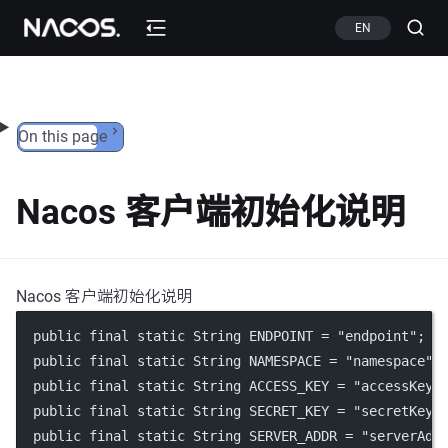
Skip to content
EN
On this page
Nacos 客户端初始化说明
Nacos 客户端初始化说明
  public final static String ENDPOINT = "endpoint";
  public final static String NAMESPACE = "namespace";
  public final static String ACCESS_KEY = "accessKey"
  public final static String SECRET_KEY = "secretKey"
  public final static String SERVER_ADDR = "serverAdd