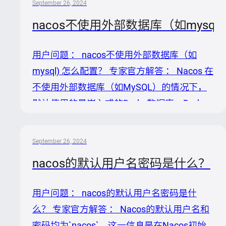
September 26, 2024
但不限于多余空格、特殊字符等。 2. 权限问
nacos不使用外部数据库（如mysql
题：用户存在但权限配置不正确，特别是对于
服务注册和发现操作，需要确保用户拥有必要
用户问题 ： nacos不使用外部数据库（如
的读写权限。 3. Token无效：使用OpenAPI访
mysql) 怎么配置？ 专家官方解答 ： Nacos 在
问时，未携带有效的accessToken。 4. 未启
不使用外部数据库（如MySQL）的情况下，
用鉴权：在某些场景下，未开启Nacos的鉴...
默认使用的是嵌入式的Derby数据库。Derby
是Apache软件基金会提供的一个开源的、纯
Java编写的关系型数据库，它被直接打包在
September 26, 2024
Nacos服务器中，无需单独安装和配置。以下
nacos的默认用户名密码是什么？
是不使用外部数据库配置Nacos的基本步骤：
1. 无需额外数据库配置：既然决定不使用外
用户问题 ： nacos的默认用户名密码是什
部数据库，那么在配置Nacos时，无需对
么？ 专家官方解答 ： Nacos的默认用户名和
`conf/application.properties`文件中的数据库
密码均为`nacos`。这一信息是在Nacos初始