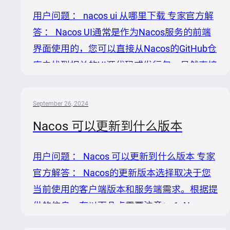
连接配置，确保jdbcUrl、用户名和密码等信
用户问题 ： nacos ui 从哪里下载 专家官方解
息正确无误。错误可能包括但不限于地址、端
答 ： Nacos UI通常是作为Nacos服务的前端
口、数据库名的错误，以及凭据不匹配。 2.
界面使用的，您可以直接从Nacos的GitHub仓
网络问题：确认Nacos服务器...
库中找到相关的UI源代码或发行包。虽然直接
提供的下载链接可能随时间变化，但以下步骤
可以帮助您获取Nacos UI： 1. 访问Nacos
September 26, 2024
GitHub仓库的页面： 2. 在仓库主页，您可以
Nacos 可以更新到什么版本
查看是否有直接关于Nacos UI的文档或
README说明，通常这部分信息会指导如何获
用户问题 ： Nacos 可以更新到什么版本 专家
取或构建UI界面。 3. 若README中未直接提
官方解答 ： Nacos的更新版本选择取决于您
及UI部分，您可查找是否有关于`nacosweb`
当前使用的客户端版本和服务端需求。根据提
或`nacosui`的分支或模块。Nacos ...
供的信息，有以下几点需要注意： 1. Nacos
1.X与2.X的API变化：Nacos2.0引入了gRPC