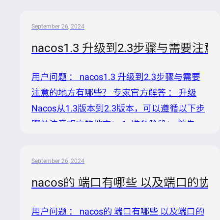
用主要涉及三个方面——JVM堆内存、网络
NIO堆外内存和Rocksdb直接内存。其中，
September 26, 2024
JVM堆内存及NIO堆外内存的设置不当往往是
nacos1.3 升级到2.3步骤与需要
导致内存占用过大的主要原因。 2. 具体步骤
建议： 调整JVM堆内存：建议将JVM堆内存
用户问题 ： nacos1.3 升级到2.3步骤与需要
设置不超过物理内存的70%。例如，如果你的
注意的地方有哪些？ 专家官方解答 ： 升级
服务器有8GB物理内存，那么堆内存应设置在
Nacos从1.3版本到2.3版本，可以遵循以下步
5.6GB（即8GB70%）以下。可以通过启动参
骤并注意相应的地方： 1. 准备阶段： 首先，
数`Xms`（初始堆大小）和`Xmx...
确保备份当前Nacos 1.3的所有数据和配置文
件，以防升级过程中发生意外。 查阅Nacos
September 26, 2024
官方文档中关于从1.X升级到2.X的特定说明，
nacos的 端口有哪些 以及端口的协
特别是针对1.3到2.3之间可能存在的重大变
更。这一步骤对于理解潜在的不兼容性和必要
用户问题 ： nacos的 端口有哪些 以及端口的
调整至关重要。 2. 数据库 schema 更新： 应