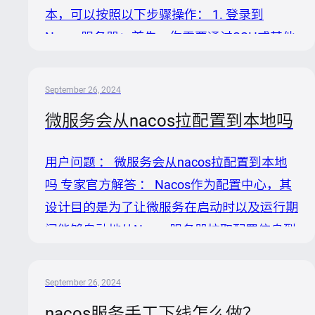
5.6GB，但这明显不是一个实际最小值，而是
本，可以按照以下步骤操作： 1. 登录到
在确保性能和稳定性下的推荐上限。 2. NIO堆
Nacos服务器：首先，你需要通过SSH或其他
外内存：建议设置为堆内存的1/4。基于上述
远程登录方式进入运行Nacos服务的Linux系
假设的最大堆内存...
统。 2. 定位Nacos安装目录：找到Nacos服务
September 26, 2024
安装或解压后的目录。默认情况下，如果按照
微服务会从nacos拉配置到本地吗
官方文档进行安装，Nacos可能位于类似
`/usr/local/nacos`的路径下。请根据实际情况
用户问题 ： 微服务会从nacos拉配置到本地
调整。 3. 查看启动脚本或配置文件：在
吗 专家官方解答 ： Nacos作为配置中心，其
Nacos的安装目录下，通常可以通过查看启动
设计目的是为了让微服务在启动时以及运行期
脚本（如`bin/startup.sh`）或直接阅读配置
间能够自动地从Nacos服务器拉取配置信息到
文...
本地。这一过程是Nacos为微服务提供的核心
功能之一。当微服务应用集成Nacos客户端
September 26, 2024
后，会按照以下逻辑操作： 1. 初始化配置: 在
nacos服务手工下线怎么做？