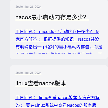
协议，很多API相对于1.X有了根本性变化，但
September 26, 2024
为了兼容性，Nacos2.X服务端依然支持
nacos最小启动内存是多少？
Nacos1.X的客户端和OpenAPI。因此，如果
您当前是Nacos1.2以上版本的客户端，可以
用户问题 ： nacos最小启动内存是多少？ 专
平滑升级服务端到任何1.X或2.X版本，包括最
家官方解答 ： 根据提供的知识，Nacos并没
新的2.X版本。 2. 推荐使用Nacos2.X：尽管
有明确指出一个绝对的最小启动内存值，而是
Nacos1.X系列是稳定的，但官方推荐使用N...
强调了内存设置应依据实际情况进行调整。不
过，可以从建议的配置角度来推断一个合理的
起点： 1. JVM堆内存设置：建议不超过物理
September 26, 2024
内存的70%。尽管这是针对一般情况的建议，
linux查看nacos版本
而非严格意义上的“最小”值，但我们可理解为
在资源受限环境下，合理设置的一个参考点。
用户问题 ： linux查看nacos版本 专家官方解
例如，若服务器总内存为8GB，70%即约为
答 ： 要在Linux系统中查看Nacos的服务版