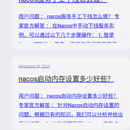
微服务启动阶段，Nacos客户端会根据配置的
`dataId`和`group`从Nacos服务器拉取相应的
用户问题 ： nacos服务手工下线怎么做？ 专
配置文件。这是微服务首次从Nacos获取配置
家官方解答 ： 在Nacos中手动下线服务实
的过程。 2. 配置监听与更新: 一旦配置在
例，可以通过以下几个步骤操作： 1. 登录
Nacos服务器上发生变更，Nacos会立即推送
Nacos控制台：首先，确保你已经登录到了
变更通知给所有订阅了该配...
Nacos的Web控制台。 2. 定位服务：在Nacos
控制台的“服务管理”或“服务列表”页面，找到
September 26, 2024
你想要下线的服务名称。 3. 查看服务详情：
nacos启动内存设置多少好些？
点击服务名称，进入该服务的详细信息页面。
在这里，你可以看到该服务所有注册的实例列
用户问题 ： nacos启动内存设置多少好些？
表。 4. 选择实例下线：在实例列表中，找到
专家官方解答 ： 针对Nacos启动内存设置的
你想要手动下线的实例，通常每个实例旁边会
问题，根据已有的知识，我们可以分析并给出
有操作列，包括“下线”按钮。 5. 执行下线操
建议如下： 1. 分析问题原因：Nacos内存占
作：点击目标实例的“下线”按钮。执行此操...