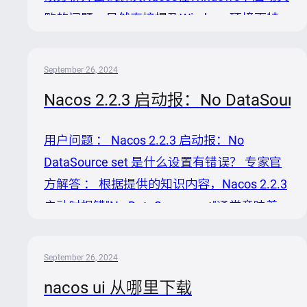
败的问题。虽然直接提及Windows环境下特
定问题的解决方法有限，但我们可以依据通用
的故障排查逻辑来尝试解决。以下是分析与建
September 26, 2024
议步骤： 分析问题原因 1. 配置问题：检查
Nacos 2.2.3 启动报：No DataSo
Nacos配置文件（如application.properties或
nacos.conf）中是否有Windows环境下的路径
用户问题 ： Nacos 2.2.3 启动报：No
错误或不兼容设置。 2. 端口占用：Windows
DataSource set 是什么设置有错误？ 专家官
系统中8848、9848等默认端口可能被其他应
方解答 ： 根据提供的知识内容，Nacos 2.2.3
用占用。 3. 环境兼容性：确保Java环...
启动时报错"No DataSource set"通常意味着
Nacos在尝试连接到配置的数据库时遇到了问
题，无法正确设置数据源。这可能是由于以下
September 26, 2024
几个原因造成的： 1. 配置错误：检查
nacos ui 从哪里下载
`conf/application.properties`文件中的数据库