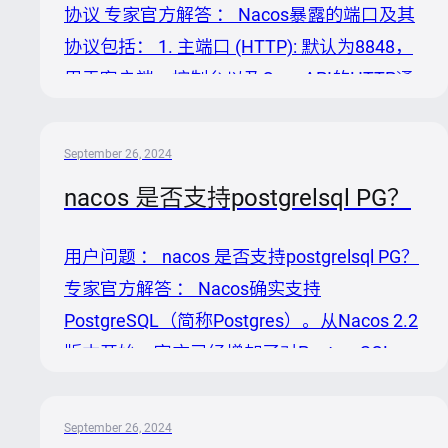
协议 专家官方解答 ： Nacos暴露的端口及其
用最新的 `nacosmysql.sql` 到你的数据库中。
协议包括： 1. 主端口 (HTTP): 默认为8848，
这一步是为了确保数据库表...
用于客户端、控制台以及OpenAPI的HTTP通
信。 2. 客户端gRPC端口: 默认为主端口
+1000，即9848，用于客户端通过gRPC协议
September 26, 2024
向服务端发起连接和请求。 3. 服务端gRPC端
nacos 是否支持postgrelsql PG？
口: 默认为主端口+1001，即9849，用于服务
间同步等内部通信。 4. Jraft请求服务端端口:
用户问题 ： nacos 是否支持postgrelsql PG？
默认为主端口1000，即7848，用于处理服务
专家官方解答 ： Nacos确实支持
端间的Raft相关请求。 这些端口的配置可以
PostgreSQL（简称Postgres）。从Nacos 2.2
通过修改`server.port`...
版本开始，官方已经增加了对PostgreSQL、
Oracle及达梦数据库的支持。为了在Nacos中
使用PostgreSQL，您可以按照以下步骤操
September 26, 2024