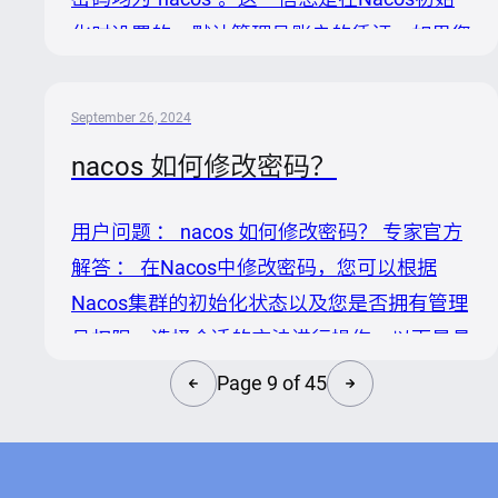
连接信息（如`db.url.0`, `db.user`,...
化时设置的，默认管理员账户的凭证。如果您
需要修改这些默认凭证，可以根据Nacos的不
同使用阶段参照以下步骤操作： 1. 初始化集
September 26, 2024
群前修改默认密码： 在Nacos集群启动前，
nacos 如何修改密码？
编辑`${nacos.home}/conf/`目录下的数据库
schema文件（如`mysqlschema.sql`），更改
用户问题 ： nacos 如何修改密码？ 专家官方
默认密码插入语句中的`password`字段为加密
解答 ： 在Nacos中修改密码，您可以根据
后的${new_password}。记得使用BCrypt算法
Nacos集群的初始化状态以及您是否拥有管理
对新密码进行加密。 2...
员权限，选择合适的方法进行操作。以下是具
体的步骤指导： 如果Nacos集群尚未初始化
Page 9 of 45
1. 自定义初始化密码： 在部署Nacos前，手
动编辑配置文件。找到
`${nacos.home}/conf/`目录下的