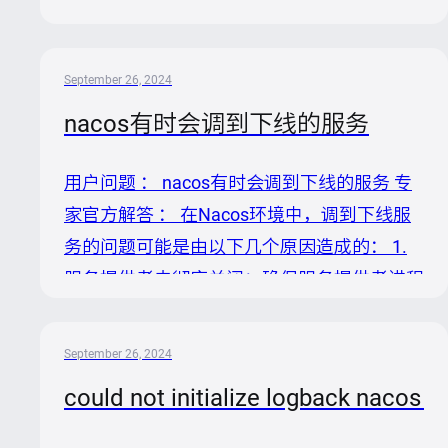
成： 1. 服务提供者未彻底关闭：进程仍然存
在并发送心跳维持连接，导致Nacos未能及时
摘除服务提供者。这可能发生在Kubernetes
September 26, 2024
环境中，即使pod已查询不到，但节点上的进
nacos有时会调到下线的服务
程仍在运行，或者有其他额外进程注册同一服
务。 2. 推空保护机制：服务提供者已全部下
用户问题 ： nacos有时会调到下线的服务 专
线，但客户端配置了推空保护，导致仍然尝试
家官方解答 ： 在Nacos环境中，调到下线服
调用不存在的服务。可以通过设置
务的问题可能是由以下几个原因造成的： 1.
`namingPushEmptyProtection=false`关闭此
服务提供者未彻底关闭：确保服务提供者进程
保护机制。 3. NacosClien...
完全终止，无残留心跳导致Nacos未能正确摘
除服务实例。检查是否有其他进程错误地注册
September 26, 2024
相同服务。 2. 推空保护机制：若服务下线后
could not initialize logback nacos l
没有可用实例，检查是否因推空保护导致老实
例依然被调用。考虑调整客户端配置，如