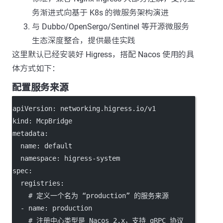
务渐进式向基于 K8s 的微服务架构演进
与 Dubbo/OpenSergo/Sentinel 等开源微服务
生态深度整合，提供最佳实践
这里默认已经安装好 Higress，搭配 Nacos 使用的具
体方式如下：
配置服务来源
apiVersion
: 
networking.higress.io/v1
kind
: 
McpBridge
metadata
:
name
: 
default
namespace
: 
higress-system
spec
:
registries
:
# 定义一个名为 “production” 的服务来源
  - 
name
: 
production
# 注册中心类型是 Nacos 2.x，支持 gRPC 协议