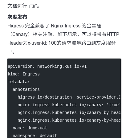
文档进行了解。
灰度发布
Higress 完全兼容了 Nginx Ingress 的金丝雀
（Canary）相关注解，如下所示，可以将带有HTTP
Header为x-user-id: 100的请求流量路由到灰度服务
中。
apiVersion
: 
networking.k8s.io/v1
kind
: 
Ingress
metadata
:
annotations
:
higress.io/destination
: 
service-provider.DEFAULT
nginx.ingress.kubernetes.io/canary
: 
'true'
nginx.ingress.kubernetes.io/canary-by-header
: 
x-
nginx.ingress.kubernetes.io/canary-by-header-val
name
: 
demo-uat
namespace
: 
default