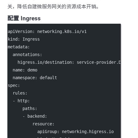
关，降低自建微服务网关的资源成本开销。
配置 Ingress
apiVersion
: 
networking.k8s.io/v1
kind
: 
Ingress
metadata
:
annotations
:
higress.io/destination
: 
service-provider.DEFAULT
name
: 
demo
namespace
: 
default
spec
:
rules
:
  - 
http
:
paths
:
      - 
backend
:
resource
:
apiGroup
: 
networking.higress.io