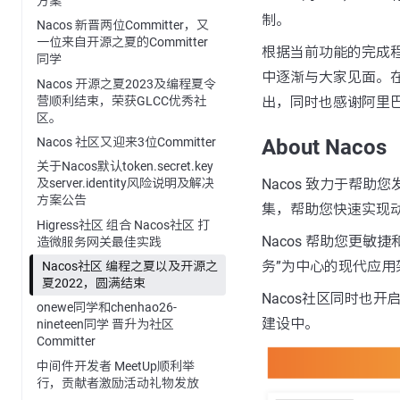
方案
制。
Nacos 新晋两位Committer，又
一位来自开源之夏的Committer
根据当前功能的完成程
同学
中逐渐与大家见面。
Nacos 开源之夏2023及编程夏令
营顺利结束，荣获GLCC优秀社
出，同时也感谢阿里
区。
Nacos 社区又迎来3位Committer
About Nacos
关于Nacos默认token.secret.key
Nacos 致力于帮助
及server.identity风险说明及解决
方案公告
集，帮助您快速实现
Higress社区 组合 Nacos社区 打
Nacos 帮助您更敏
造微服务网关最佳实践
务”为中心的现代应用
Nacos社区 编程之夏以及开源之
夏2022，圆满结束
Nacos社区同时也开
onewe同学和chenhao26-
建设中。
nineteen同学 晋升为社区
Committer
中间件开发者 MeetUp顺利举
行，贡献者激励活动礼物发放