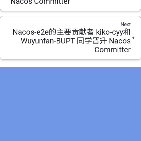
Nacos Committer
Next
Nacos-e2e的主要贡献者 kiko-cyy和
Wuyunfan-BUPT 同学晋升 Nacos
Committer