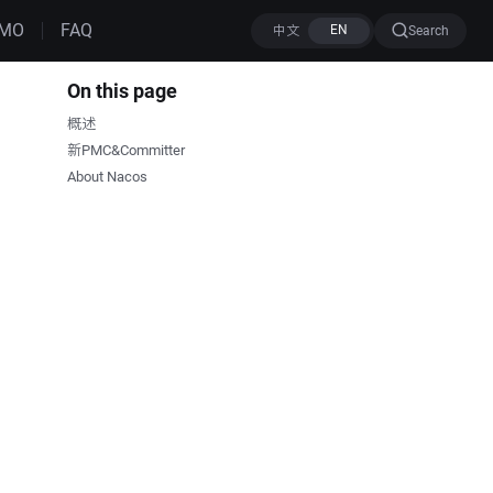
MO
FAQ
Search
On this page
概述
新PMC&Committer
About Nacos