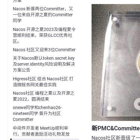
方案
Nacos 新晋两位Committer，又
一位来自开源之夏的Committer
同学
Nacos 开源之夏2023及编程夏令
营顺利结束，荣获GLCC优秀社
区。
Nacos 社区又迎来3位Committer
关于Nacos默认token.secret.key
及server.identity风险说明及解决
方案公告
Higress社区 组合 Nacos社区 打
造微服务网关最佳实践
Nacos社区 编程之夏以及开源之
夏2022，圆满结束
onewe同学和chenhao26-
nineteen同学 晋升为社区
Committer
新PMC&Committe
中间件开发者 MeetUp顺利举
行，贡献者激励活动礼物发放
Nacos社区新晋级了一