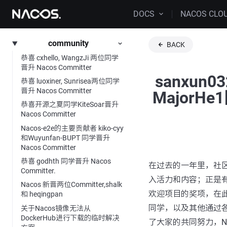
DOCS
NACOS CLO
community
BACK
恭喜 cxhello, WangzJi 两位同学
晋升 Nacos Committer
sanxu
恭喜 luoxiner, Sunrisea两位同学
晋升 Nacos Committer
MajorH
恭喜开源之夏同学KiteSoar晋升
Nacos Committer
Nacos-e2e的主要贡献者 kiko-cyy
和Wuyunfan-BUPT 同学晋升
Nacos Committer
恭喜 godhth 同学晋升 Nacos
在过去的一年里，社区
Committer.
入活力和内容；正是有
Nacos 新晋两位Committer,shalk
欢迎项目的奖项，在此郑重
和 heqingpan
同学，以及其他通过
关于Nacos镜像无法从
DockerHub进行下载的临时解决
了大家的共同努力，N