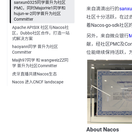
sanxun0325同学晋升为社区
PMC，同时MajorHe1同学和
来自滴滴出行的
sanx
hujun-w-2同学晋升为社区
社区十分活跃，在过去的
Committer
着Nacos-go-sd
Apache APISIX 社区与Nacos社
区，Dubbo社区合作，打造一站
另外，来自微众银行
M
式解决方案
献，经社区PMC及Com
haoyann同学 晋升为社区
位能继续保持活跃，为
Committer
Maijh97同学 和 wangweizZZ同
学 晋升为社区Committer
虎牙直播共建Nacos生态
Nacos 进入CNCF landscape
About Nacos