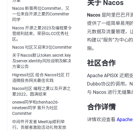
方案
关于 Nacos
Nacos 新晋两位Committer，又
一位来自开源之夏的Committer
Nacos
是阿里巴巴开
同学
提供了一组简单易用
Nacos 开源之夏2023及编程夏令
元数据及流量管理，让
营顺利结束，荣获GLCC优秀社
区。
构建以“服务”为中心
Nacos 社区又迎来3位Committer
施。
关于Nacos默认token.secret.key
及server.identity风险说明及解决
社区合作
方案公告
Higress社区 组合 Nacos社区 打
Apache APISIX
造微服务网关最佳实践
Dubbo协议的调用，Nac
Nacos社区 编程之夏以及开源之
与 Nacos 进行
夏2022，圆满结束
onewe同学和chenhao26-
合作详情
nineteen同学 晋升为社区
Committer
详情欢迎查看
Apach
中间件开发者 MeetUp顺利举
行，贡献者激励活动礼物发放