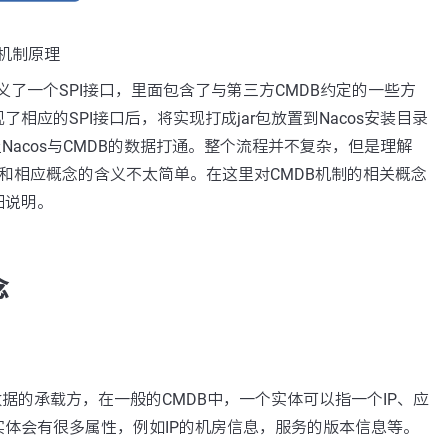
PI机制原理
定义了一个SPI接口，里面包含了与第三方CMDB约定的一些方
相应的SPI接口后，将实现打成jar包放置到Nacos安装目录
让Nacos与CMDB的数据打通。整个流程并不复杂，但是理解
里方法和相应概念的含义不太简单。在这里对CMDB机制的相关概念
细说明。
念
数据的承载方，在一般的CMDB中，一个实体可以指一个IP、应
体会有很多属性，例如IP的机房信息，服务的版本信息等。