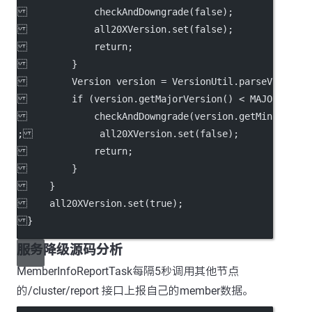
            checkAndDowngrade(false);
            all20XVersion.set(false);
            return;
        }
        Version version = VersionUtil.parseVersion(
        if (version.getMajorVersion() < MAJOR_VERSI
            checkAndDowngrade(version.getMinorVersi
;            all20XVersion.set(false);
            return;
        }
    }
    all20XVersion.set(true);
}
服务降级源码分析
MemberInfoReportTask每隔5秒调用其他节点
的/cluster/report 接口上报自己的member数据。