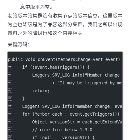
息中版本为空。
老的版本的集群没有收集节点的版本信息，这里版本
为空也降级是为了兼容这部分集群，我们之所以出现
意料之外的降级也和这个直接相关。
关键源码：
public void onEvent(MembersChangeEvent event) {
    if (!event.hasTriggers()) {
        Loggers.SRV_LOG.info("Member change without
                + "It may be triggered by member lo
        return;
    }
    Loggers.SRV_LOG.info("member change, event: {}"
    for (Member each : event.getTriggers()) {
        Object versionStr = each.getExtendVal(Membe
        // come from below 1.3.0
        if (null == versionStr) {