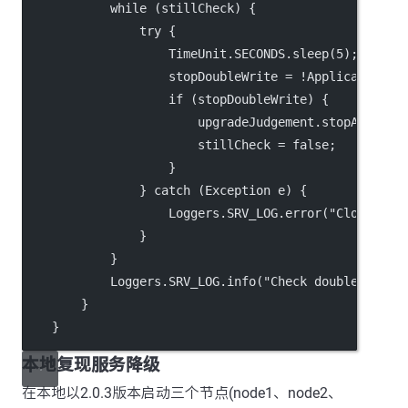
            while (stillCheck) {
                try {
                    TimeUnit.SECONDS.sleep(5);
                    stopDoubleWrite = !ApplicationUt
                    if (stopDoubleWrite) {
                        upgradeJudgement.stopAll();
                        stillCheck = false;
                    }
                } catch (Exception e) {
                    Loggers.SRV_LOG.error("Close dou
                }
            }
            Loggers.SRV_LOG.info("Check double write
        }
    }
本地复现服务降级
在本地以2.0.3版本启动三个节点(node1、node2、