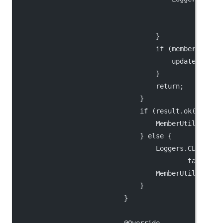
                                                .war
                                                    
                                    }
                                    if (memberNew !=
                                        update(membe
                                    }
                                    return;
                                }
                                if (result.ok()) {
                                    MemberUtil.onSuc
                                } else {
                                    Loggers.CLUSTER.
                                            target.g
                                    MemberUtil.onFai
                                }
                            }