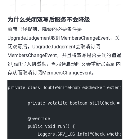
为什么关闭双写后服务不会降级
前面已经提到，降级的必要条件是
UpgradeJudgement收到MembersChangeEvent，关
闭双写后，UpgradeJudgement会取消订阅
MembersChangeEvent，并且将双写是否关闭的值通
过jraft写入到磁盘，当服务启动时又会重新加载到内
存从而取消订阅MembersChangeEvent。
private class DoubleWriteEnabledChecker extends Thre
        private volatile boolean stillCheck = true;
        @Override
        public void run() {
            Loggers.SRV_LOG.info("Check whether clos