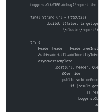
            Loggers.CLUSTER.debug("report the metada
            final String url = HttpUtils
                    .buildUrl(false, target.getAddre
                            "/cluster/report");
            try {
                Header header = Header.newInstance()
                AuthHeaderUtil.addIdentityToHeader(h
                asyncRestTemplate
                        .post(url, header, Query.EMP
                            @Override
                            public void onReceive(Re
                                if (result.getCode()
                                        || result.ge
                                    Loggers.CLUSTER
                                            .warn("{
                                                    