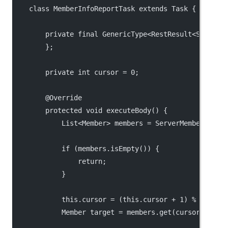
    class MemberInfoReportTask extends Task {
        private final GenericType<
RestResult
<String>
        };
        private int cursor = 0;
        @Override
        protected void executeBody() {
            List<
Member
> members = ServerMemberManag
            if (members.isEmpty()) {
                return;
            }
            this.cursor = (this.cursor + 1) % member
            Member target = members.get(cursor);