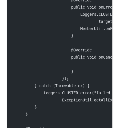
                            @Override
                            public void onError(Thro
                                Loggers.CLUSTER.erro
                                        target.getAd
                                MemberUtil.onFail(Se
                            }
                            @Override
                            public void onCancel() {
                            }
                        });
            } catch (Throwable ex) {
                Loggers.CLUSTER.error("failed to rep
                        ExceptionUtil.getAllExceptio
            }
        }