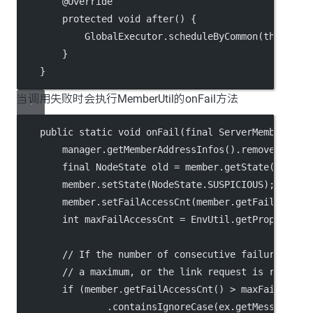
        @Override
        protected void after() {
            GlobalExecutor.scheduleByCommon(this, 2_
        }
    }
当调用失败时会执行MemberUtil的onFail方法
    public static void onFail(final ServerMemberMana
        manager.getMemberAddressInfos().remove(membe
        final NodeState old = member.getState();
        member.setState(NodeState.SUSPICIOUS);
        member.setFailAccessCnt(member.getFailAccess
        int maxFailAccessCnt = EnvUtil.getProperty(M
        // If the number of consecutive failures to 
        // a maximum, or the link request is rejecte
        if (member.getFailAccessCnt() > maxFailAcces
                .containsIgnoreCase(ex.getMessage(),