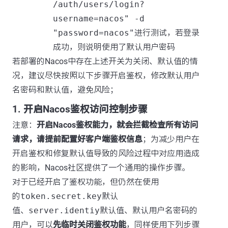
/auth/users/login?
username=nacos" -d
"password=nacos"
进行测试，若登录
成功，则说明使用了默认用户密码
若部署的Nacos中存在上述开关为关闭、默认值的情
况，建议尽快按照以下步骤开启鉴权，修改默认用户
名密码和默认值，避免风险；
1. 开启Nacos鉴权访问控制步骤
注意：
开启Nacos鉴权能力，就会拦截检查所有访问
请求，请提前配置好客户端鉴权信息
；为减少用户在
开启鉴权和修复默认值导致的风险过程中对应用造成
的影响，Nacos社区提供了一个通用的操作步骤。
对于已经开启了鉴权功能，但仍然在使用
的
token.secret.key
默认
值、
server.identiy
默认值、默认用户名密码的
用户，可以
先临时关闭鉴权功能
，同样使用下列步骤