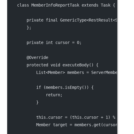
    class MemberInfoReportTask extends Task {
        private final GenericType<
RestResult
<String>
        };
        private int cursor = 0;
        @Override
        protected void executeBody() {
            List<
Member
> members = ServerMemberManag
            if (members.isEmpty()) {
                return;
            }
            this.cursor = (this.cursor + 1) % member
            Member target = members.get(cursor);