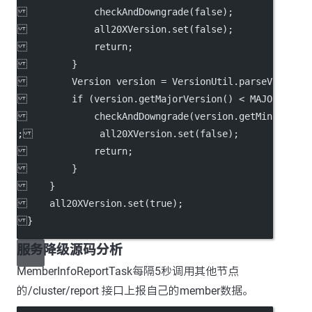
            checkAndDowngrade(false);
            all20XVersion.set(false);
            return;
        }
        Version version = VersionUtil.parseVersion(
        if (version.getMajorVersion() < MAJOR_VERSI
            checkAndDowngrade(version.getMinorVersi
;            all20XVersion.set(false);
            return;
        }
    }
    all20XVersion.set(true);
}
服务降级源码分析
MemberInfoReportTask每隔5秒调用其他节点
的/cluster/report 接口上报自己的member数据。