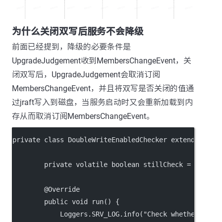
为什么关闭双写后服务不会降级
前面已经提到，降级的必要条件是
UpgradeJudgement收到MembersChangeEvent，关
闭双写后，UpgradeJudgement会取消订阅
MembersChangeEvent，并且将双写是否关闭的值通
过jraft写入到磁盘，当服务启动时又会重新加载到内
存从而取消订阅MembersChangeEvent。
private class DoubleWriteEnabledChecker extends Thre
        private volatile boolean stillCheck = true;
        @Override
        public void run() {
            Loggers.SRV_LOG.info("Check whether clos