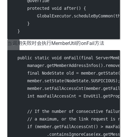
        @Override
        protected void after() {
            GlobalExecutor.scheduleByCommon(this, 2_
        }
    }
当调用失败时会执行MemberUtil的onFail方法
    public static void onFail(final ServerMemberMana
        manager.getMemberAddressInfos().remove(membe
        final NodeState old = member.getState();
        member.setState(NodeState.SUSPICIOUS);
        member.setFailAccessCnt(member.getFailAccess
        int maxFailAccessCnt = EnvUtil.getProperty(M
        // If the number of consecutive failures to 
        // a maximum, or the link request is rejecte
        if (member.getFailAccessCnt() > maxFailAcces
                .containsIgnoreCase(ex.getMessage(),