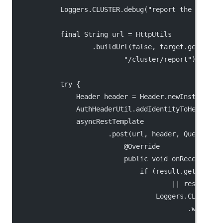
            Loggers.CLUSTER.debug("report the metada
            final String url = HttpUtils
                    .buildUrl(false, target.getAddre
                            "/cluster/report");
            try {
                Header header = Header.newInstance()
                AuthHeaderUtil.addIdentityToHeader(h
                asyncRestTemplate
                        .post(url, header, Query.EMP
                            @Override
                            public void onReceive(Re
                                if (result.getCode()
                                        || result.ge
                                    Loggers.CLUSTER
                                            .warn("{
                                                    