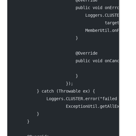
                            @Override
                            public void onError(Thro
                                Loggers.CLUSTER.erro
                                        target.getAd
                                MemberUtil.onFail(Se
                            }
                            @Override
                            public void onCancel() {
                            }
                        });
            } catch (Throwable ex) {
                Loggers.CLUSTER.error("failed to rep
                        ExceptionUtil.getAllExceptio
            }
        }