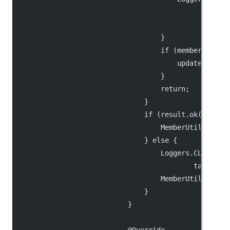
                                                .war
                                                    
                                    }
                                    if (memberNew !=
                                        update(membe
                                    }
                                    return;
                                }
                                if (result.ok()) {
                                    MemberUtil.onSuc
                                } else {
                                    Loggers.CLUSTER.
                                            target.g
                                    MemberUtil.onFai
                                }
                            }