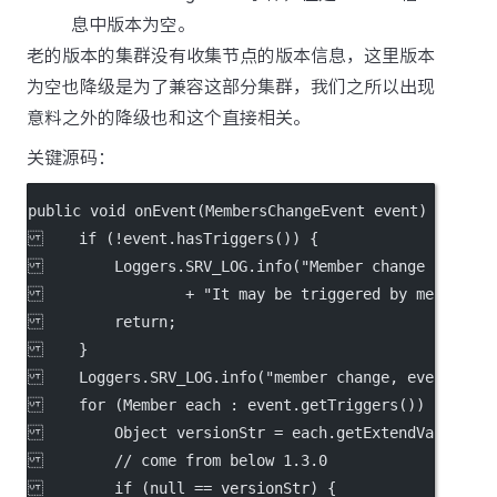
息中版本为空。
老的版本的集群没有收集节点的版本信息，这里版本
为空也降级是为了兼容这部分集群，我们之所以出现
意料之外的降级也和这个直接相关。
关键源码：
public void onEvent(MembersChangeEvent event) {
    if (!event.hasTriggers()) {
        Loggers.SRV_LOG.info("Member change without
                + "It may be triggered by member lo
        return;
    }
    Loggers.SRV_LOG.info("member change, event: {}"
    for (Member each : event.getTriggers()) {
        Object versionStr = each.getExtendVal(Membe
        // come from below 1.3.0
        if (null == versionStr) {