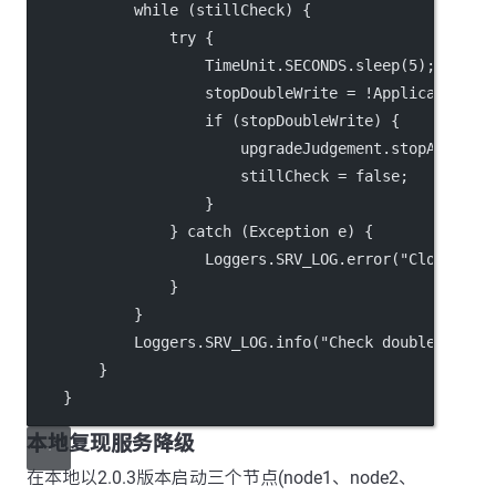
            while (stillCheck) {
                try {
                    TimeUnit.SECONDS.sleep(5);
                    stopDoubleWrite = !ApplicationUt
                    if (stopDoubleWrite) {
                        upgradeJudgement.stopAll();
                        stillCheck = false;
                    }
                } catch (Exception e) {
                    Loggers.SRV_LOG.error("Close dou
                }
            }
            Loggers.SRV_LOG.info("Check double write
        }
    }
本地复现服务降级
在本地以2.0.3版本启动三个节点(node1、node2、