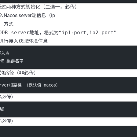
通过两种方式初始化（二选一，必传）
acos server端信息（ip
）方式
ADDR server地址，格式为“ip1:port,ip2.port”
进行接入获取环境信息
 接入点
NAME 集群名字
er的路径（非必传）
server根路径 （默认值 nacos）
非必传）
区域
非必传）