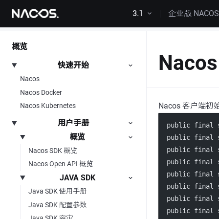
跳转到内容
3.1
企业版 NACO
概览
Nac
快速开始
Nacos
Nacos Docker
Nacos 客户端
Nacos Kubernetes
用户手册
  public final 
概览
  public final 
  public final 
Nacos SDK 概览
  public final 
Nacos Open API 概览
  public final 
JAVA SDK
  public final 
Java SDK 使用手册
  public final 
Java SDK 配置参数
  public final 
Java SDK 容灾