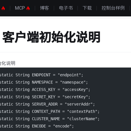
S
MCP
博客
电子书
下载
控制台样例
os 客户端初始化说明
初始化说明
static String ENDPOINT = "endpoint";
static String NAMESPACE = "namespace";
static String ACCESS_KEY = "accessKey";
static String SECRET_KEY = "secretKey";
static String SERVER_ADDR = "serverAddr";
static String CONTEXT_PATH = "contextPath";
static String CLUSTER_NAME = "clusterName";
static String ENCODE = "encode";