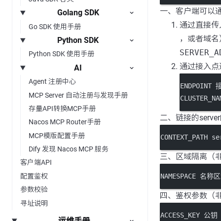
一、客户端可以
Golang SDK
通过直接传入N
Go SDK 使用手册
，或者域名
Python SDK
SERVER_
Python SDK 使用手册
通过接入点
AI
Agent 注册中心
ENDPOINT
MCP Server 自动注册与发现手册
CLUSTER_
存量API转换MCP手册
二、链接的serv
Nacos MCP Router手册
MCP模版配置手册
CONTEXT_PATH 
Dify 发现 Nacos MCP 服务
三、区域隔离（
客户端API
配置鉴权
NAMESPACE 名称
参数校验
四、鉴权参数（
寻址说明
ACCESS_KEY 公钥
运维手册