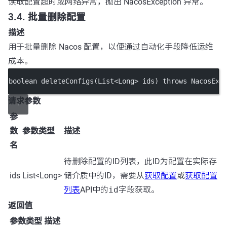
读取配置超时或网络异常，抛出 NacosException 异常。
3.4. 批量删除配置
描述
用于批量删除 Nacos 配置，以便通过自动化手段降低运维
成本。
boolean
deleteConfigs
(List
<
Long
>
 ids) throws NacosExc
请求参数
参
数
参数类型
描述
名
待删除配置的ID列表，此ID为配置在实际存
ids
List<Long>
储介质中的ID，需要从
获取配置
或
获取配置
列表
API中的
id
字段获取。
返回值
参数类型
描述