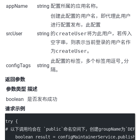
appName
string
配置所属的应用名称。
创建此配置的用户名，即代理此用户
进行配置发布，此配置
srcUser
string
的
createUser
将为此用户，若传入
空字串，则表示当前登录的用户名作
为
createUser
。
此配置的标签，多个标签用逗号
,
分
configTags
string
隔。
返回参数
参数类型
描述
boolean
是否发布成功
请求示例
try
 {
# 以下调用均会在 `
public
`命名空间下，创建groupName为`DEFAULT
boolean
 result 
=
 configMaintainerService.
publishC