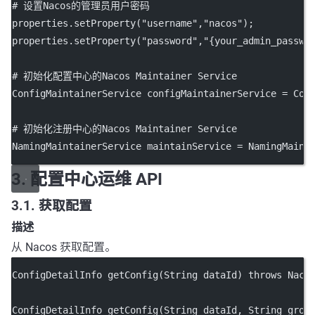
# 设置Nacos的管理员用户密码
properties.
setProperty
(
"username"
,
"nacos"
);
properties.
setProperty
(
"password"
,
"{your_admin_passwo
# 初始化配置中心的Nacos Maintainer Service
ConfigMaintainerService configMaintainerService 
=
 Con
# 初始化注册中心的Nacos Maintainer Service
NamingMaintainerService maintainService 
=
 NamingMaint
3. 配置中心运维 API
3.1. 获取配置
描述
从 Nacos 获取配置。
ConfigDetailInfo 
getConfig
(String dataId) throws Naco
ConfigDetailInfo 
getConfig
(String dataId, String grou