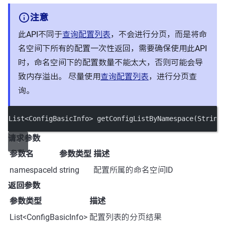
注意
此API不同于
查询配置列表
，不会进行分页，而是将命
名空间下所有的配置一次性返回，需要确保使用此API
时，命名空间下的配置数量不能太大，否则可能会导
致内存溢出。 尽量使用
查询配置列表
，进行分页查
询。
List
<
ConfigBasicInfo
>
getConfigListByNamespace
(String
请求参数
参数名
参数类型
描述
namespaceId
string
配置所属的命名空间ID
返回参数
参数类型
描述
List<ConfigBasicInfo>
配置列表的分页结果