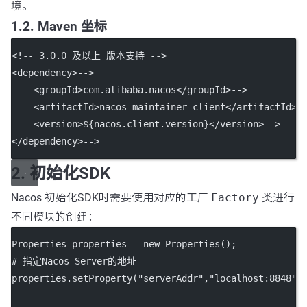
境。
1.2. Maven 坐标
<!-- 3.0.0 及以上 版本支持 -->
<dependency>-->
    <groupId>com.alibaba.nacos</groupId>-->
    <artifactId>nacos-maintainer-client</artifactId>-
    <version>${nacos.client.version}</version>-->
</dependency>-->
2. 初始化SDK
Nacos 初始化SDK时需要使用对应的工厂
Factory
类进行
不同模块的创建：
Properties properties 
=
new
Properties
();
# 指定Nacos
-
Server的地址
properties.
setProperty
(
"serverAddr"
,
"localhost:8848"
)