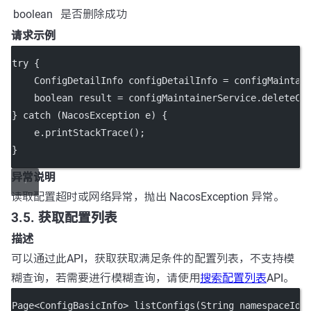
boolean
是否删除成功
请求示例
try
 {
    ConfigDetailInfo configDetailInfo 
=
 configMaintai
boolean
 result 
=
 configMaintainerService.
deleteCo
} 
catch
 (NacosException 
e
) {
    e.
printStackTrace
();
}
异常说明
读取配置超时或网络异常，抛出 NacosException 异常。
3.5. 获取配置列表
描述
可以通过此API，获取获取满足条件的配置列表，不支持模
糊查询，若需要进行模糊查询，请使用
搜索配置列表
API。
Page
<
ConfigBasicInfo
>
listConfigs
(String namespaceId)