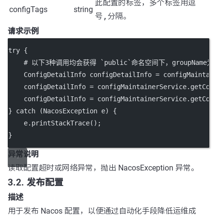
此配置的标签，多个标签用逗
configTags
string
号
,
分隔。
请求示例
try
 {
    # 以下3种调用均会获得 `
public
`命名空间下，groupName为`D
    ConfigDetailInfo configDetailInfo 
=
 configMaintai
    configDetailInfo 
=
 configMaintainerService.
getCon
    configDetailInfo 
=
 configMaintainerService.
getCon
} 
catch
 (NacosException 
e
) {
    e.
printStackTrace
();
}
异常说明
读取配置超时或网络异常，抛出 NacosException 异常。
3.2. 发布配置
描述
用于发布 Nacos 配置，以便通过自动化手段降低运维成