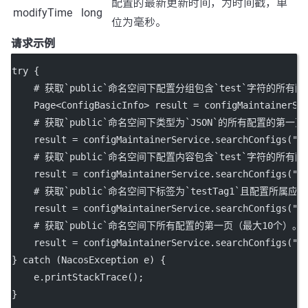
配置的最新更新时间，为时间戳，单
modifyTime
long
位为毫秒。
请求示例
try
 {
    # 获取`
public
`命名空间下配置分组包含`test`字符的所有配
    Page<
ConfigBasicInfo
> result 
=
 configMaintainerSe
    # 获取`
public
`命名空间下类型为`JSON`的所有配置的第一页
    result 
=
 configMaintainerService.
searchConfigs
(
""
    # 获取`
public
`命名空间下配置内容包含`test`字符的所有配
    result 
=
 configMaintainerService.
searchConfigs
(
""
    # 获取`
public
`命名空间下标签为`testTag1`且配置所属应用
    result 
=
 configMaintainerService.
searchConfigs
(
""
    # 获取`
public
`命名空间下所有配置的第一页（最大10个）。
    result 
=
 configMaintainerService.
searchConfigs
(
""
} 
catch
 (NacosException 
e
) {
    e.
printStackTrace
();
}