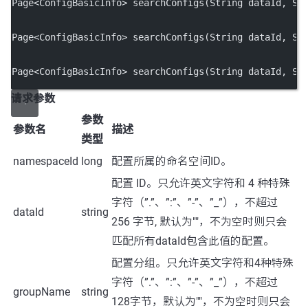
Page
<
ConfigBasicInfo
>
searchConfigs
(String dataId, St
Page
<
ConfigBasicInfo
>
searchConfigs
(String dataId, St
Page
<
ConfigBasicInfo
>
searchConfigs
(String dataId, St
请求参数
参数
参数名
描述
类型
namespaceId
long
配置所属的命名空间ID。
配置 ID。只允许英文字符和 4 种特殊
字符（”.”、”:”、”-”、”_”），不超过
dataId
string
256 字节, 默认为""，不为空时则只会
匹配所有dataId
包含
此值的配置。
配置分组。只允许英文字符和4种特殊
字符（”.”、”:”、”-”、”_”），不超过
groupName
string
128字节，默认为""，不为空时则只会