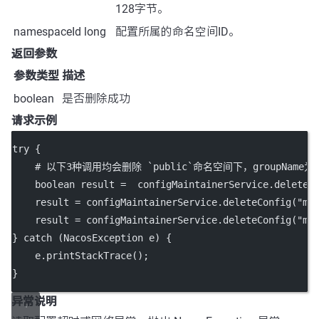
128字节。
namespaceId
long
配置所属的命名空间ID。
返回参数
参数类型
描述
boolean
是否删除成功
请求示例
try
 {
    # 以下3种调用均会删除 `
public
`命名空间下，groupName为`D
boolean
 result 
=
  configMaintainerService.
deleteC
    result 
=
 configMaintainerService.
deleteConfig
(
"ma
    result 
=
 configMaintainerService.
deleteConfig
(
"ma
} 
catch
 (NacosException 
e
) {
    e.
printStackTrace
();
}
异常说明