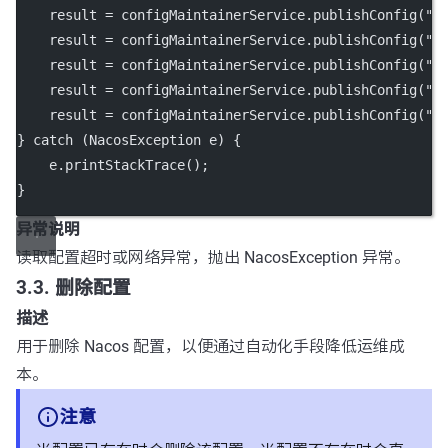
    result 
=
 configMaintainerService.
publishConfig
(
"m
    result 
=
 configMaintainerService.
publishConfig
(
"m
    result 
=
 configMaintainerService.
publishConfig
(
"m
    result 
=
 configMaintainerService.
publishConfig
(
"m
    result 
=
 configMaintainerService.
publishConfig
(
"m
} 
catch
 (NacosException 
e
) {
    e.
printStackTrace
();
}
异常说明
读取配置超时或网络异常，抛出 NacosException 异常。
3.3. 删除配置
描述
用于删除 Nacos 配置，以便通过自动化手段降低运维成
本。
注意