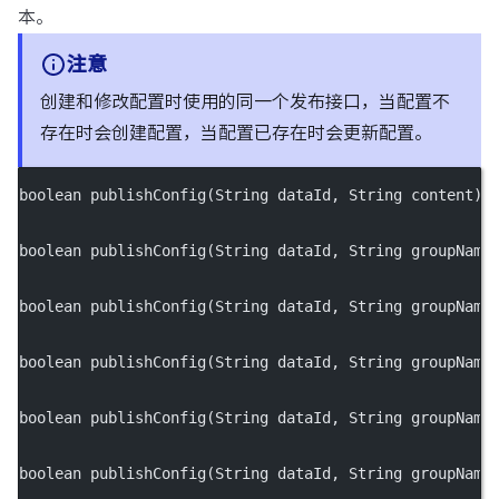
本。
注意
创建和修改配置时使用的同一个发布接口，当配置不
存在时会创建配置，当配置已存在时会更新配置。
boolean
publishConfig
(String dataId, String content) 
boolean
publishConfig
(String dataId, String groupName
boolean
publishConfig
(String dataId, String groupName
boolean
publishConfig
(String dataId, String groupName
boolean
publishConfig
(String dataId, String groupName
boolean
publishConfig
(String dataId, String groupName