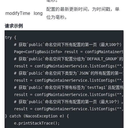
毫秒。
配置的最新更新时间，为时间戳，单
modifyTime
long
位为毫秒。
请求示例
try
 {
    # 获取`
public
`命名空间下所有配置的第一页（最大100个）。
    Page<
ConfigBasicInfo
> result 
=
 configMaintainerSe
    # 获取`
public
`命名空间下配置分组为`DEFAULT_GROUP`
    result 
=
 configMaintainerService.
listConfigs
(
""
, 
    # 获取`
public
`命名空间下类型为`JSON`的所有配置的第一页
    result 
=
 configMaintainerService.
listConfigs
(
""
, 
    # 获取`
public
`命名空间下带有标签为`testTag1`且配置所
    result 
=
 configMaintainerService.
listConfigs
(
""
, 
    # 获取`
public
`命名空间下所有配置的第一页（最大10个）。
    result 
=
 configMaintainerService.
listConfigs
(
""
, 
} 
catch
 (NacosException 
e
) {
    e.
printStackTrace
();