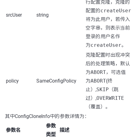
行配置克隆，克隆的
配置的
createUser
srcUser
string
将为此用户，若传入
空字串，则表示当前
登录的用户名作
为
createUser
。
克隆配置时出现冲突
后的处理策略，默认
为
ABORT
，可选值
policy
SameConfigPolicy
为
ABORT
(终
止）,
SKIP
（跳
过）,
OVERWRITE
（覆盖）。
其中ConfigCloneInfo中的参数详情为：
参数
参数名
描述
类型